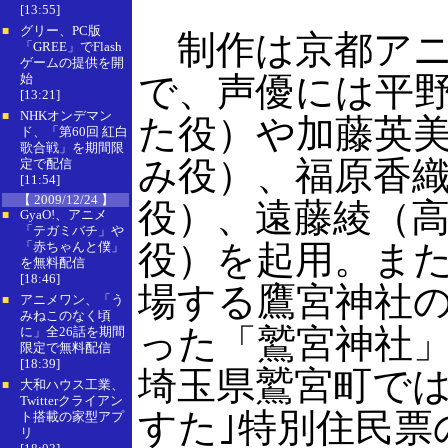
[13:55]
グリー、PC版
■
制作は京都アニ
「GREE」でFlash
ゲームの提供を開
で、声優には平
始
[13:21]
NHKオンデマン
■
た役）や加藤英
ド、「第60回 紅白
歌合戦」を期間限
み役）、福原香
定で配信
[11:54]
【 2009/12/24 】
役）、遠藤綾（
GyaO!、アニメ
■
「テガミバチ」や
役）を起用。ま
「赤ちゃんと僕」
を無料配信
[18:46]
場する鷹宮神社
アニメワン、「う
■
みねこのなく頃
った「鷲宮神社
に」全26話を期間
限定で無料配信
[18:39]
埼玉県鷲宮町で
大和ハウス工業、
■
Twitterクライアン
すた｣特別住民票
ト搭載の家型アプ
リ