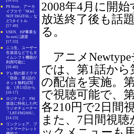
[18:03]
2008年4月に開
PS Store、アーカ
■
イブスで「NOeL
放送終了後も話
NOT DiGITAL」な
ど5タイトル
[17:49]
る。
USEN、ISP事業を
■
So-netに譲渡
[17:33]
ニコ生、ユーザー
■
生放送などでもタ
アニメNewtyp
イムシフト機能が
利用可能に
では、第1話から
[16:40]
テレ朝の新ドラマ
■
の配信を実施。第
「宿命」第1話の
ネット無料試写
会、1月13日から
で視聴可能で、第
[16:17]
ロジテック、FM
■
各210円で2日間
放送に特化したPC
ラジオチューナー
「LRT-FM200U」
また、7日間視聴
[14:23]
リンクシェア、ブ
■
ックメニューも
ックマークレット
機能で