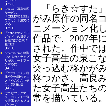
は51.1％
[17:29]
「らき☆すた」
Cerevo、写真管理
■
サービス
がみ原作の同名
「CEREVO LIFE」
でプリント注文に
対応
ニメーション化し
[17:11]
「Yahoo!テレビ.Ｇ
■
作品で、2007年
ガイド」の日テレ
番組内に“公式情
報”追加
された。作中で
[15:31]
ServersManと連携
■
女子高生の泉こ
できるカメラアプ
リがスマートフォ
ン対応に
突っ込む柊かが
[14:53]
「ウサビッチ」制
■
柊つかさ、高良
作会社の新作アニ
メ「やんやんマチ
コ」無料配信
た女子高生たち
[14:26]
はてなブックマー
■
常を描いている
ク、コメント一覧
を表示できるブロ
グパーツ