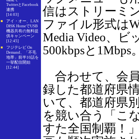
TwitterとFacebook
信はストリーミ
連携
[14:03]
ファイル形式はWin
アイ・オー、LAN
■
DISK HomeでUSB
機器共有の無料提
Media Video
供キャンペーン
[12:45]
500kbpsと1Mbps
フジテレビ On
■
Demand、「不毛
地帯」前半10話を
一挙配信開始
[12:44]
合わせて、会員
録した都道府県
いて、都道府県
を競い合う「こ
すた全国制覇！