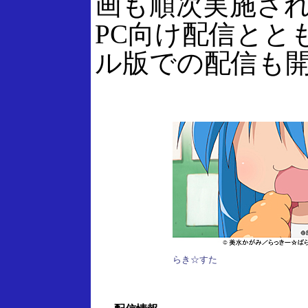
画も順次実施さ
PC向け配信とと
ル版での配信も
らき☆すた