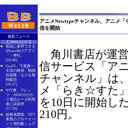
アニメNewtypeチャンネル、アニメ
信を開始
最新ニュース
【 2009/12/25 】
初詣に参拝できる
■
角川書店が運営
iPhone向けアプリ
「ｉ神社」
[18:46]
信サービス「アニメ
GyaO!、千葉真一
■
主演の映画「戦国
チャンネル」は
自衛隊」などを無
料配信
[18:27]
メ「らき☆すた
NTT東、フレッ
■
ツ・ADSLやひか
を10日に開始し
り電話ルータ利用
者に誤請求
[17:50]
210円。
総務省調査、NTT
■
東西のブロードバ
ンド契約数シェア