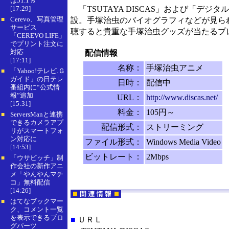
は51.1％
[17:29]
「TSUTAYA DISCAS」および「デジタ
Cerevo、写真管理
設。手塚治虫のバイオグラフィなどが見られ
■
サービス
聴すると貴重な手塚治虫グッズが当たるプ
「CEREVO LIFE」
でプリント注文に
対応
配信情報
[17:11]
名称：
手塚治虫アニメ
「Yahoo!テレビ.Ｇ
■
ガイド」の日テレ
日時：
配信中
番組内に“公式情
報”追加
URL：
http://www.discas.net/
[15:31]
料金：
105円～
ServersManと連携
■
できるカメラアプ
配信形式：
ストリーミング
リがスマートフォ
ン対応に
ファイル形式：
Windows Media Video
[14:53]
ビットレート：
2Mbps
「ウサビッチ」制
■
作会社の新作アニ
メ「やんやんマチ
コ」無料配信
[14:26]
はてなブックマー
■
ク、コメント一覧
を表示できるブロ
■
ＵＲＬ
グパーツ