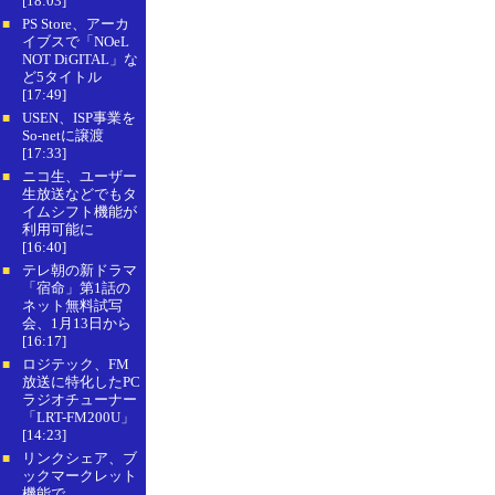
[18:03]
PS Store、アーカ
■
イブスで「NOeL
NOT DiGITAL」な
ど5タイトル
[17:49]
USEN、ISP事業を
■
So-netに譲渡
[17:33]
ニコ生、ユーザー
■
生放送などでもタ
イムシフト機能が
利用可能に
[16:40]
テレ朝の新ドラマ
■
「宿命」第1話の
ネット無料試写
会、1月13日から
[16:17]
ロジテック、FM
■
放送に特化したPC
ラジオチューナー
「LRT-FM200U」
[14:23]
リンクシェア、ブ
■
ックマークレット
機能で