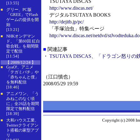
TSUTAYA DISCAS
[13:55]
http://www.discas.net/
グリー、PC版
■
「GREE」でFlash
デジタルTSUTAYA BOOKS
ゲームの提供を開
http://dejitb.jp/pc/
始
「手塚治虫」特集ページ
[13:21]
http://www.discas.net/netdvd/stJvodteduka.do
NHKオンデマン
■
ド、「第60回 紅白
歌合戦」を期間限
■
関連記事
定で配信
・
TSUTAYA DISCAS、「ドラゴン怒
[11:54]
【 2009/12/24 】
GyaO!、アニメ
■
「テガミバチ」や
（江口慎也）
「赤ちゃんと僕」
を無料配信
2008/05/29 19:59
[18:46]
アニメワン、「う
■
みねこのなく頃
に」全26話を期間
限定で無料配信
[18:39]
大和ハウス工業、
Copyright (c) 2008 Im
■
Twitterクライアン
ト搭載の家型アプ
リ