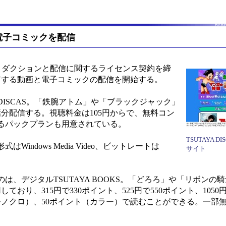
と電子コミックを配信
ロダクションと配信に関するライセンス契約を締
有する動画と電子コミックの配信を開始する。
 DISCAS。「鉄腕アトム」や「ブラックジャック」
話分配信する。視聴料金は105円からで、無料コン
なるパックプランも用意されている。
TSUTAYA 
ndows Media Video、ビットレートは
サイト
デジタルTSUTAYA BOOKS。「どろろ」や「リボンの騎
おり、315円で330ポイント、525円で550ポイント、1050円
モノクロ）、50ポイント（カラー）で読むことができる。一部