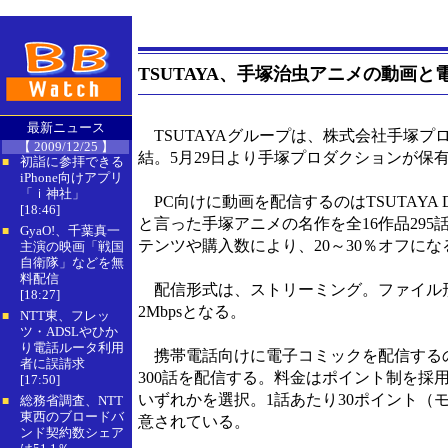
TSUTAYA、手塚治虫アニメの動画
最新ニュース
TSUTAYAグループは、株式会社手塚プ
【 2009/12/25 】
結。5月29日より手塚プロダクションが保
初詣に参拝できる
■
iPhone向けアプリ
「ｉ神社」
PC向けに動画を配信するのはTSUTAYA
[18:46]
と言った手塚アニメの名作を全16作品295
GyaO!、千葉真一
■
テンツや購入数により、20～30％オフに
主演の映画「戦国
自衛隊」などを無
料配信
配信形式は、ストリーミング。ファイル形式はWi
[18:27]
2Mbpsとなる。
NTT東、フレッ
■
ツ・ADSLやひか
り電話ルータ利用
携帯電話向けに電子コミックを配信するのは、
者に誤請求
300話を配信する。料金はポイント制を採用して
[17:50]
いずれかを選択。1話あたり30ポイント（
総務省調査、NTT
■
東西のブロードバ
意されている。
ンド契約数シェア