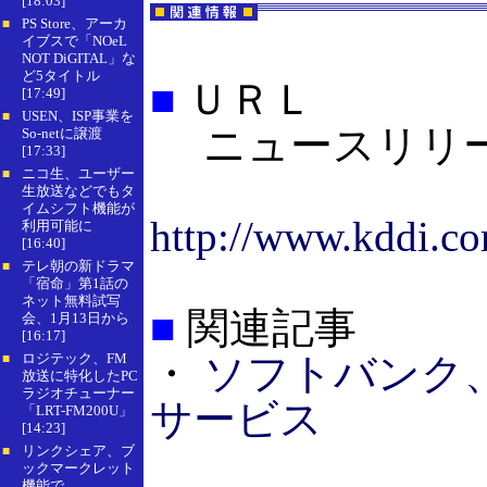
[18:03]
PS Store、アーカ
■
イブスで「NOeL
NOT DiGITAL」な
ど5タイトル
■
ＵＲＬ
[17:49]
USEN、ISP事業を
■
ニュースリリ
So-netに譲渡
[17:33]
ニコ生、ユーザー
■
生放送などでもタ
イムシフト機能が
http://www.kddi.co
利用可能に
[16:40]
テレ朝の新ドラマ
■
「宿命」第1話の
ネット無料試写
■
関連記事
会、1月13日から
[16:17]
ロジテック、FM
・
ソフトバンク、
■
放送に特化したPC
ラジオチューナー
サービス
「LRT-FM200U」
[14:23]
リンクシェア、ブ
■
ックマークレット
機能で