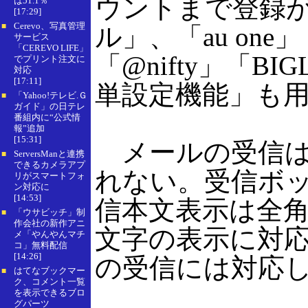
ウントまで登録が可
は51.1％
[17:29]
Cerevo、写真管理
■
ル」、「au one」「
サービス
「CEREVO LIFE」
「@nifty」「B
でプリント注文に
対応
[17:11]
単設定機能」も
「Yahoo!テレビ.Ｇ
■
ガイド」の日テレ
番組内に“公式情
報”追加
[15:31]
メールの受信は
ServersManと連携
■
できるカメラアプ
れない。受信ボッ
リがスマートフォ
ン対応に
[14:53]
信本文表示は全角で
「ウサビッチ」制
■
作会社の新作アニ
文字の表示に対応
メ「やんやんマチ
コ」無料配信
[14:26]
の受信には対応
はてなブックマー
■
ク、コメント一覧
を表示できるブロ
グパーツ