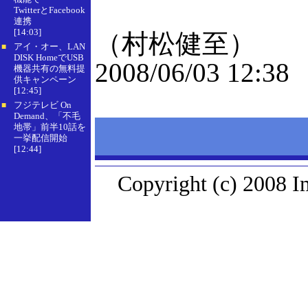
TwitterとFacebook
連携
[14:03]
（村松健至）
アイ・オー、LAN
■
DISK HomeでUSB
2008/06/03 12:38
機器共有の無料提
供キャンペーン
[12:45]
フジテレビ On
■
Demand、「不毛
地帯」前半10話を
一挙配信開始
[12:44]
Copyright (c) 2008 I