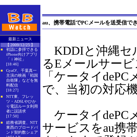
au、携帯電話でPCメールを送受信できる
最新ニュース
【 2009/12/25 】
KDDIと沖縄セ
初詣に参拝できる
■
iPhone向けアプリ
「ｉ神社」
るEメールサービ
[18:46]
GyaO!、千葉真一
■
「ケータイdePC
主演の映画「戦国
自衛隊」などを無
で、当初の対応機種は
料配信
[18:27]
NTT東、フレッ
■
ツ・ADSLやひか
り電話ルータ利用
ケータイdePCメ
者に誤請求
[17:50]
総務省調査、NTT
■
サービスをau携
東西のブロードバ
ンド契約数シェア