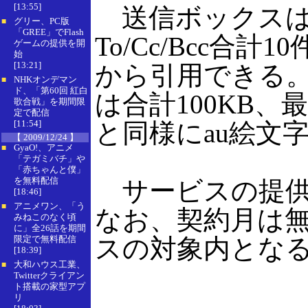
[13:55]
送信ボックスは
グリー、PC版
■
「GREE」でFlash
To/Cc/Bcc
ゲームの提供を開
始
[13:21]
から引用できる。
NHKオンデマン
■
ド、「第60回 紅白
は合計100KB
歌合戦」を期間限
定で配信
[11:54]
と同様にau絵文
【 2009/12/24 】
GyaO!、アニメ
■
「テガミバチ」や
「赤ちゃんと僕」
を無料配信
サービスの提供
[18:46]
アニメワン、「う
■
なお、契約月は
みねこのなく頃
に」全26話を期間
限定で無料配信
スの対象内とな
[18:39]
大和ハウス工業、
■
Twitterクライアン
ト搭載の家型アプ
リ