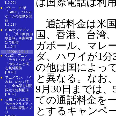
は国際電話は利
[13:55]
グリー、PC版
■
「GREE」でFlash
ゲームの提供を開
通話料金は米国
始
[13:21]
NHKオンデマン
■
国、香港、台湾
ド、「第60回 紅白
歌合戦」を期間限
ガポール、マレ
定で配信
[11:54]
【 2009/12/24 】
ダ、ハワイが1分
GyaO!、アニメ
■
「テガミバチ」や
の他は国によって5
「赤ちゃんと僕」
を無料配信
[18:46]
と異なる。なお、
アニメワン、「う
■
みねこのなく頃
9月30日までは、
に」全26話を期間
限定で無料配信
[18:39]
ての通話料金を一律
大和ハウス工業、
■
Twitterクライアン
とするキャンペ
ト搭載の家型アプ
リ