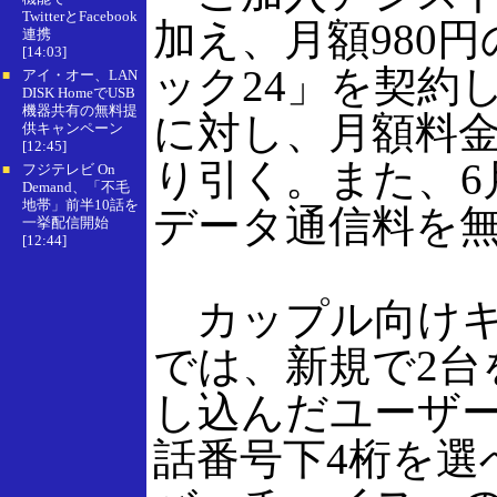
TwitterとFacebook
加え、月額980
連携
[14:03]
ック24」を契約
アイ・オー、LAN
■
DISK HomeでUSB
機器共有の無料提
に対し、月額料金を
供キャンペーン
[12:45]
り引く。また、6
フジテレビ On
■
Demand、「不毛
地帯」前半10話を
データ通信料を
一挙配信開始
[12:44]
カップル向けキ
では、新規で2台
し込んだユーザ
話番号下4桁を選