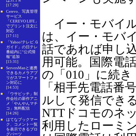
は51.1％
[17:29]
Cerevo、写真管理
■
サービス
イー・モバイル
「CEREVO LIFE」
でプリント注文に
対応
は、イー・モバ
[17:11]
「Yahoo!テレビ.Ｇ
■
話であれば申し
ガイド」の日テレ
番組内に“公式情
報”追加
用可能。国際電
[15:31]
ServersManと連携
■
の「010」に続
できるカメラアプ
リがスマートフォ
ン対応に
「相手先電話番
[14:53]
「ウサビッチ」制
■
ルして発信でき
作会社の新作アニ
メ「やんやんマチ
コ」無料配信
NTTドコモのネ
[14:26]
はてなブックマー
■
利用したローミ
ク、コメント一覧
を表示できるブロ
グパーツ