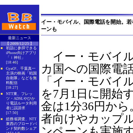
イー・モバイル、国際電話を開始。若
ーンも
最新ニュース
【 2009/12/25 】
初詣に参拝できる
■
イー・モバイル
iPhone向けアプリ
「ｉ神社」
[18:46]
カ国への国際電
GyaO!、千葉真一
■
主演の映画「戦国
「イー・モバイ
自衛隊」などを無
料配信
[18:27]
を7月1日に開始
NTT東、フレッ
■
ツ・ADSLやひか
金は1分36円か
り電話ルータ利用
者に誤請求
[17:50]
者向けやカップ
総務省調査、NTT
■
東西のブロードバ
ンペーンも実施
ンド契約数シェア