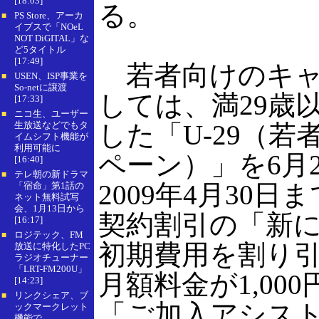
[18:03]
る。
PS Store、アーカ
■
イブスで「NOeL
NOT DiGITAL」な
ど5タイトル
[17:49]
若者向けのキャ
USEN、ISP事業を
■
So-netに譲渡
しては、満29歳
[17:33]
ニコ生、ユーザー
■
生放送などでもタ
した「U-29（若
イムシフト機能が
利用可能に
ペーン）」を6月
[16:40]
テレ朝の新ドラマ
■
2009年4月30日
「宿命」第1話の
ネット無料試写
会、1月13日から
契約割引の「新
[16:17]
ロジテック、FM
■
初期費用を割り
放送に特化したPC
ラジオチューナー
「LRT-FM200U」
月額料金が1,00
[14:23]
リンクシェア、ブ
■
「ご加入アシス
ックマークレット
機能で