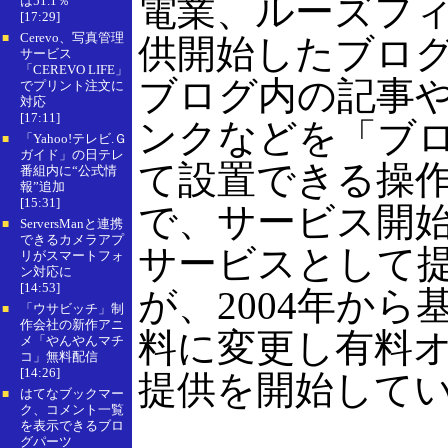
電業、ルーズフ
は51.1％
[17:29]
Cerevo、写真管理
■
供開始したブロ
サービス
「CEREVO LIFE」
ブログ内の記事
でプリント注文に
対応
[17:11]
ンクなどを「ブ
「Yahoo!テレビ.Ｇ
■
ガイド」の日テレ
て設置できる操
番組内に“公式情
報”追加
[15:31]
で、サービス開
ServersManと連携
■
できるカメラアプ
サービスとして
リがスマートフォ
ン対応に
[14:53]
が、2004年から
「ウサビッチ」制
■
作会社の新作アニ
料に変更し有料
メ「やんやんマチ
コ」無料配信
[14:26]
提供を開始して
はてなブックマー
■
ク、コメント一覧
を表示できるブロ
グパーツ