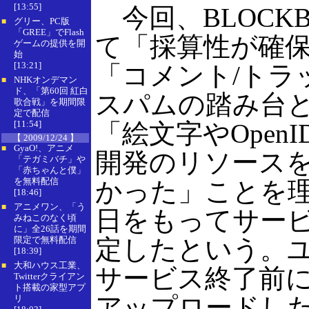
[13:55]
今回、BLOCKB
グリー、PC版
■
「GREE」でFlash
て「採算性が確
ゲームの提供を開
始
[13:21]
「コメント/トラ
NHKオンデマン
■
ド、「第60回 紅白
スパムの踏み台
歌合戦」を期間限
定で配信
[11:54]
「絵文字やOpen
【 2009/12/24 】
GyaO!、アニメ
■
開発のリソース
「テガミバチ」や
「赤ちゃんと僕」
を無料配信
かった」ことを理
[18:46]
アニメワン、「う
■
日をもってサー
みねこのなく頃
に」全26話を期間
限定で無料配信
定したという。
[18:39]
大和ハウス工業、
■
サービス終了前
Twitterクライアン
ト搭載の家型アプ
アップロードし
リ