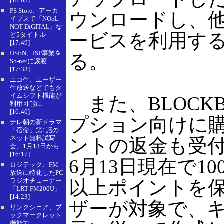
[18:03]
PS Store、アーカ
■
ウンロードし、
イブスで「NOeL
NOT DiGITAL」な
ービスを利用す
ど5タイトル
[17:49]
USEN、ISP事業を
■
る。
So-netに譲渡
[17:33]
ニコ生、ユーザー
■
生放送などでもタ
イムシフト機能が
また、BLOCKB
利用可能に
[16:40]
プション向けに
テレ朝の新ドラマ
■
「宿命」第1話の
ネット無料試写
ントの返金も受
会、1月13日から
[16:17]
6月13日現在で10
ロジテック、FM
■
放送に特化したPC
ラジオチューナー
以上ポイントを
「LRT-FM200U」
[14:23]
ザーが対象で、
リンクシェア、ブ
■
ックマークレット
機能で