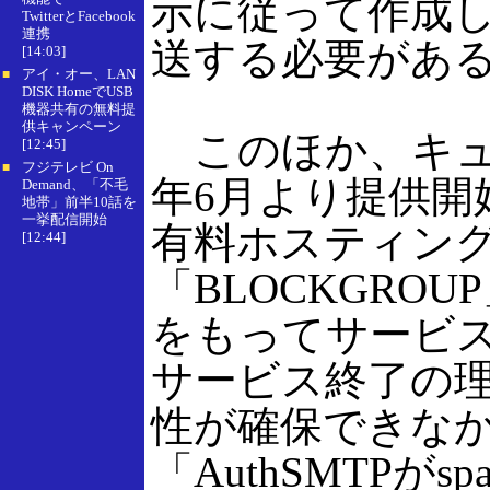
示に従って作成
TwitterとFacebook
連携
送する必要があ
[14:03]
アイ・オー、LAN
■
DISK HomeでUSB
機器共有の無料提
供キャンペーン
このほか、キュル
[12:45]
フジテレビ On
■
年6月より提供開
Demand、「不毛
地帯」前半10話を
一挙配信開始
有料ホスティン
[12:44]
「BLOCKGROU
をもってサービ
サービス終了の
性が確保できな
「AuthSMTPがs