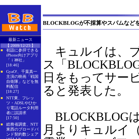
BLOCKBLOGが不採算やスパムな
最新ニュース
【 2009/12/25 】
キュルイは、ブ
初詣に参拝できる
■
iPhone向けアプリ
「ｉ神社」
ス「BLOCKBLO
[18:46]
GyaO!、千葉真一
■
日をもってサー
主演の映画「戦国
自衛隊」などを無
ると発表した。
料配信
[18:27]
NTT東、フレッ
■
ツ・ADSLやひか
り電話ルータ利用
BLOCKBLOGは
者に誤請求
[17:50]
総務省調査、NTT
■
月よりキュルイ
東西のブロードバ
ンド契約数シェア