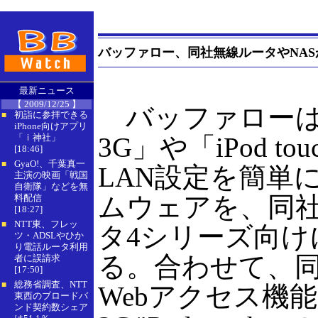
バッファロー、同社無線ルータやNASがi
最新ニュース
【 2009/12/25 】
バッファローは、「
初詣に参拝できる
■
iPhone向けアプリ
「ｉ神社」
3G」や「iPod t
[18:46]
GyaO!、千葉真一
■
LAN設定を簡単
主演の映画「戦国
自衛隊」などを無
ムウェアを、同社
料配信
[18:27]
NTT東、フレッ
■
タ4シリーズ向け
ツ・ADSLやひか
り電話ルータ利用
る。合わせて、同
者に誤請求
[17:50]
総務省調査、NTT
■
Webアクセス機能で
東西のブロードバ
ンド契約数シェア