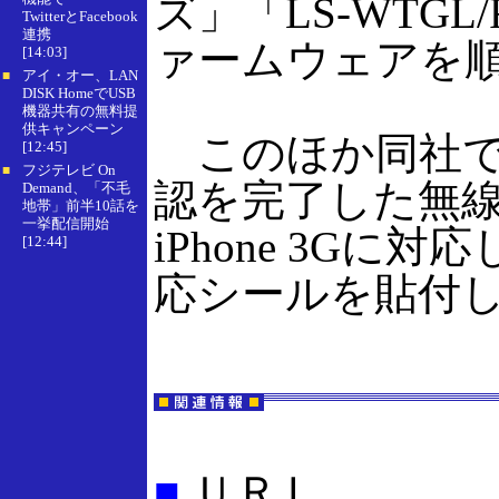
ズ」「LS-WTG
TwitterとFacebook
連携
ァームウェアを
[14:03]
アイ・オー、LAN
■
DISK HomeでUSB
機器共有の無料提
供キャンペーン
このほか同社では、
[12:45]
フジテレビ On
■
認を完了した無線
Demand、「不毛
地帯」前半10話を
一挙配信開始
iPhone 3G
[12:44]
応シールを貼付
■
ＵＲＬ