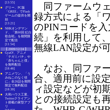
[13:55]
同ファームウェ
グリー、PC版
■
「GREE」でFlash
録方式による「ワ
ゲームの提供を開
始
[13:21]
のPINコードを
NHKオンデマン
■
ド、「第60回 紅白
続」を利用して、iPho
歌合戦」を期間限
定で配信
[11:54]
無線LAN設定が
【 2009/12/24 】
GyaO!、アニメ
■
「テガミバチ」や
「赤ちゃんと僕」
を無料配信
なお、同ファー
[18:46]
アニメワン、「う
■
合、適用前に設定
みねこのなく頃
に」全26話を期間
限定で無料配信
ィ設定などが初
[18:39]
大和ハウス工業、
■
との接続設定も
Twitterクライアン
ト搭載の家型アプ
た、WHR-G/WH
リ