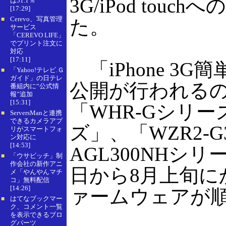
3G/iPod tou
は51.1％
[17:29]
Cerevo、写真管理
■
た。
サービス
「CEREVO LIFE」
でプリント注文に
対応
[17:11]
「iPhone 3
「Yahoo!テレビ.Ｇ
■
ガイド」の日テレ
公開が行われるの
番組内に“公式情
報”追加
[15:31]
「WHR-Gシリー
ServersManと連携
■
できるカメラアプ
ズ」、「WZR2-G
リがスマートフォ
ン対応に
[14:53]
AGL300NHシ
「ウサビッチ」制
■
作会社の新作アニ
日から8月上旬に
メ「やんやんマチ
コ」無料配信
[14:26]
ァームウェアが
はてなブックマー
■
ク、コメント一覧
を表示できるブロ
グパーツ