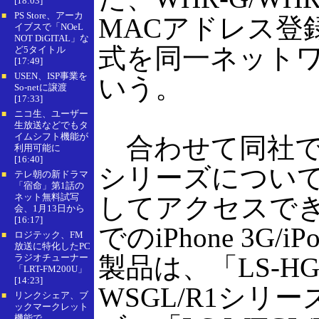
[18:03]
PS Store、アーカ
■
MACアドレス登
イブスで「NOeL
NOT DiGITAL」な
式を同一ネット
ど5タイトル
[17:49]
USEN、ISP事業を
■
いう。
So-netに譲渡
[17:33]
ニコ生、ユーザー
■
生放送などでもタ
イムシフト機能が
合わせて同社では、N
利用可能に
[16:40]
シリーズについ
テレ朝の新ドラマ
■
「宿命」第1話の
ネット無料試写
してアクセスでき
会、1月13日から
[16:17]
でのiPhone 3G/
ロジテック、FM
■
放送に特化したPC
ラジオチューナー
製品は、「LS-H
「LRT-FM200U」
[14:23]
WSGL/R1シリー
リンクシェア、ブ
■
ックマークレット
機能で