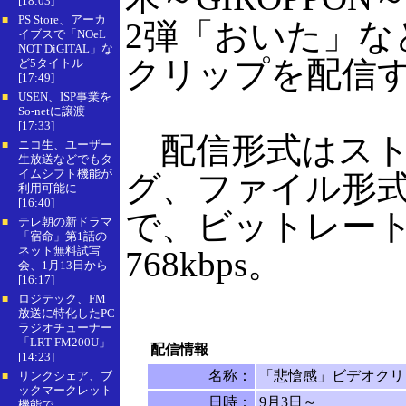
[18:03]
PS Store、アーカ
■
2弾「おいた」な
イブスで「NOeL
NOT DiGITAL」な
クリップを配信
ど5タイトル
[17:49]
USEN、ISP事業を
■
So-netに譲渡
[17:33]
配信形式はスト
ニコ生、ユーザー
■
生放送などでもタ
イムシフト機能が
グ、ファイル形式
利用可能に
[16:40]
で、ビットレー
テレ朝の新ドラマ
■
「宿命」第1話の
ネット無料試写
768kbps。
会、1月13日から
[16:17]
ロジテック、FM
■
放送に特化したPC
ラジオチューナー
「LRT-FM200U」
配信情報
[14:23]
名称：
「悲愴感」ビデオクリ
リンクシェア、ブ
■
ックマークレット
日時：
9月3日～
機能で