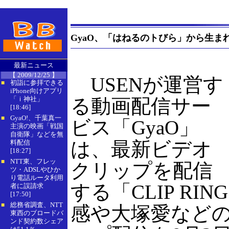
GyaO、「はねるのトびら」から生ま
最新ニュース
【 2009/12/25 】
USENが運営す
初詣に参拝できる
■
iPhone向けアプリ
「ｉ神社」
る動画配信サー
[18:46]
GyaO!、千葉真一
■
ビス「GyaO」
主演の映画「戦国
自衛隊」などを無
は、最新ビデオ
料配信
[18:27]
NTT東、フレッ
■
クリップを配信
ツ・ADSLやひか
り電話ルータ利用
する「CLIP RI
者に誤請求
[17:50]
総務省調査、NTT
■
感や大塚愛など
東西のブロードバ
ンド契約数シェア