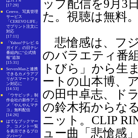
ップ配信を9月3
は51.1％
[17:29]
Cerevo、写真管理
■
た。視聴は無料
サービス
「CEREVO LIFE」
でプリント注文に
対応
[17:11]
悲愴感は、フジ
「Yahoo!テレビ.Ｇ
■
ガイド」の日テレ
のバラエティ番
番組内に“公式情
報”追加
[15:31]
トびら」から生
ServersManと連携
■
できるカメラアプ
ートの山本博、
リがスマートフォ
ン対応に
[14:53]
の田中卓志、ド
「ウサビッチ」制
■
作会社の新作アニ
の鈴木拓からなる
メ「やんやんマチ
コ」無料配信
[14:26]
ニット。CLIP R
はてなブックマー
■
ク、コメント一覧
ュー曲「悲愴感
を表示できるブロ
グパーツ