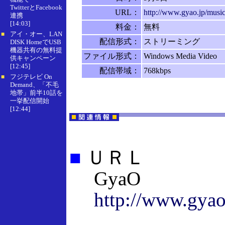
TwitterとFacebook
URL：
http://www.gyao.jp/music/
連携
[14:03]
料金：
無料
アイ・オー、LAN
■
配信形式：
ストリーミング
DISK HomeでUSB
機器共有の無料提
ファイル形式：
Windows Media Video
供キャンペーン
[12:45]
配信帯域：
768kbps
フジテレビ On
■
Demand、「不毛
地帯」前半10話を
一挙配信開始
[12:44]
■
ＵＲＬ
GyaO
http://www.gyao