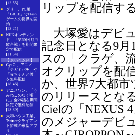
[13:55]
リップを配信す
グリー、PC版
■
「GREE」でFlash
ゲームの提供を開
始
[13:21]
大塚愛はデビュ
NHKオンデマン
■
ド、「第60回 紅白
記念日となる9月
歌合戦」を期間限
定で配信
[11:54]
スの「クラゲ、
【 2009/12/24 】
GyaO!、アニメ
■
オクリップを配
「テガミバチ」や
「赤ちゃんと僕」
を無料配信
か、世界7大都市
[18:46]
アニメワン、「う
■
のリリースとなるL’
みねこのなく頃
に」全26話を期間
限定で無料配信
Cielの「NEXUS
[18:39]
大和ハウス工業、
■
のメジャーデビ
Twitterクライアン
ト搭載の家型アプ
木～GIROPPO
リ