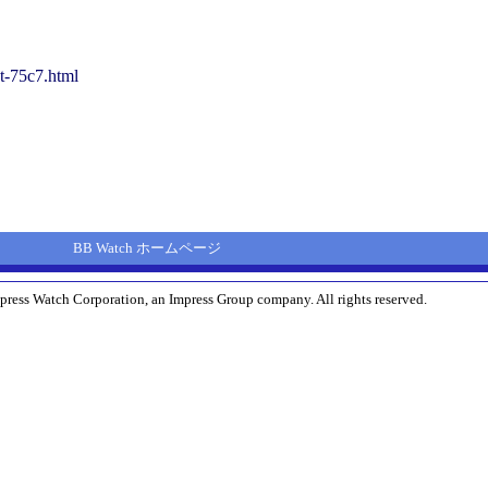
st-75c7.html
BB Watch ホームページ
press Watch Corporation, an Impress Group company. All rights reserved.