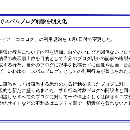
でスパムブログ削除を明文化
ービス「ココログ」の利用規約を10月6日付で変更した。
禁止行為について内容を追加。自分のブログと関係ないブロ
結果の表示順上位を目的として自分のブログ以外の記事の複製
成する行為、自分のブログに記事を投稿せずに画像や動画、音
ど、いわゆる「スパムブログ」としての利用行為が禁じられた
該当もしくは該当する恐れのある行動を取ったブログに対し
規約も新たに盛り込まれた。禁止行為対象ブログの開設者と同
開設したすべてのブログに対して一時停止もしくは削除をニフ
や他サイトなどの不利益はニフティ側で一切責任を負わないと