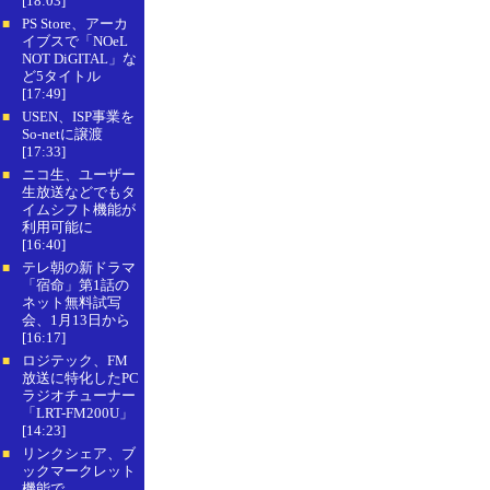
[18:03]
PS Store、アーカ
■
イブスで「NOeL
NOT DiGITAL」な
ど5タイトル
[17:49]
USEN、ISP事業を
■
So-netに譲渡
[17:33]
ニコ生、ユーザー
■
生放送などでもタ
イムシフト機能が
利用可能に
[16:40]
テレ朝の新ドラマ
■
「宿命」第1話の
ネット無料試写
会、1月13日から
[16:17]
ロジテック、FM
■
放送に特化したPC
ラジオチューナー
「LRT-FM200U」
[14:23]
リンクシェア、ブ
■
ックマークレット
機能で