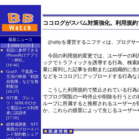
ココログがスパム対策強化。利用規約
最新ニュース
@niftyを運営するニフティは、ブログサ
【 2009/12/25 】
初詣に参拝できる
■
iPhone向けアプリ
今回の利用規約変更では、ユーザーの利用
「ｉ神社」
ックでトラフィックを誘導する行為、検索
[18:46]
量に羅列した記事を自動または組織的に生
GyaO!、千葉真一
■
などをココログにアップロードする行為な
主演の映画「戦国
自衛隊」などを無
料配信
こうした利用規約で禁止されている行為に
[18:27]
でブログ閲覧の一時停止や削除を行うとの
NTT東、フレッ
■
ツ・ADSLやひか
ループに所属すると推察されるユーザーが
り電話ルータ利用
か、これらの措置によって生じるユーザー
者に誤請求
[17:50]
総務省調査、NTT
■
東西のブロードバ
ンド契約数シェア