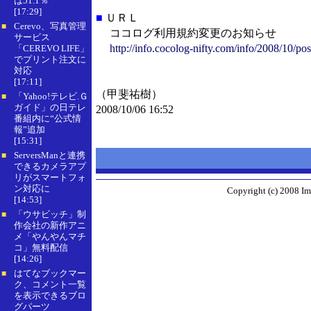
は51.1％
[17:29]
■
ＵＲＬ
Cerevo、写真管理
■
ココログ利用規約変更のお知らせ
サービス
http://info.cocolog-nifty.com/info/2008/10/po
「CEREVO LIFE」
でプリント注文に
対応
[17:11]
（甲斐祐樹）
「Yahoo!テレビ.Ｇ
■
ガイド」の日テレ
2008/10/06 16:52
番組内に“公式情
報”追加
[15:31]
ServersManと連携
■
できるカメラアプ
リがスマートフォ
ン対応に
Copyright (c) 2008 Im
[14:53]
「ウサビッチ」制
■
作会社の新作アニ
メ「やんやんマチ
コ」無料配信
[14:26]
はてなブックマー
■
ク、コメント一覧
を表示できるブロ
グパーツ