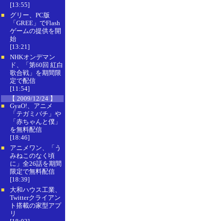
[13:55]
グリー、PC版
■
「GREE」でFlash
ゲームの提供を開
始
[13:21]
NHKオンデマン
■
ド、「第60回 紅白
歌合戦」を期間限
定で配信
[11:54]
【 2009/12/24 】
GyaO!、アニメ
■
「テガミバチ」や
「赤ちゃんと僕」
を無料配信
[18:46]
アニメワン、「う
■
みねこのなく頃
に」全26話を期間
限定で無料配信
[18:39]
大和ハウス工業、
■
Twitterクライアン
ト搭載の家型アプ
リ