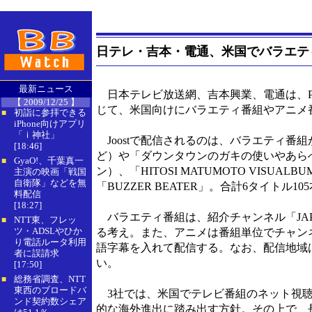
日テレ・吉本・電通、米国でバラエテ
最新ニュース
日本テレビ放送網、吉本興業、電通は、P2
【 2009/12/25 】
じて、米国向けにバラエティ番組やアニメ
初詣に参拝できる
■
iPhone向けアプリ
「ｉ神社」
Joostで配信されるのは、バラエティ番
[18:46]
ど）や「ダウンタウンのガキの使いやあらへ
GyaO!、千葉真一
■
ン）、「HITOSI MATUMOTO VIS
主演の映画「戦国
自衛隊」などを無
「BUZZER BEATER」。合計6タイトル1
料配信
[18:27]
バラエティ番組は、紹介チャンネル「JAPAN
NTT東、フレッ
■
ツ・ADSLやひか
る考え。また、アニメは番組単位でチャン
り電話ルータ利用
語字幕を入れて配信する。なお、配信地域
者に誤請求
い。
[17:50]
総務省調査、NTT
■
東西のブロードバ
3社では、米国でテレビ番組のネット視聴
ンド契約数シェア
的な海外進出に踏み出す方針。その上で、