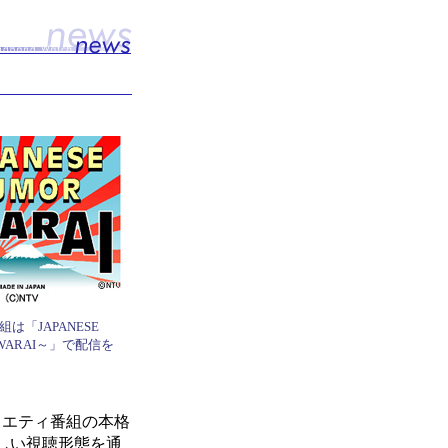
は「JAPANESE
OWARAI～」で配信を
ラエティ番組の本格
しい視聴形態を通