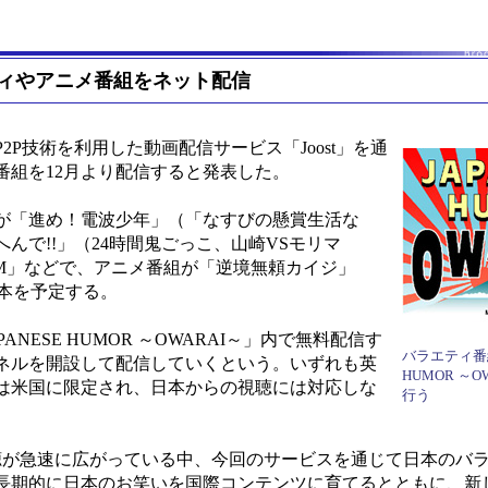
ィやアニメ番組をネット配信
P技術を利用した動画配信サービス「Joost」を通
番組を12月より配信すると発表した。
組が「進め！電波少年」（「なすびの懸賞生活な
んで!!」（24時間鬼ごっこ、山崎VSモリマ
UALBUM」などで、アニメ番組が「逆境無頼カイジ」
05本を予定する。
ESE HUMOR ～OWARAI～」内で無料配信す
バラエティ番組
ネルを開設して配信していくという。いずれも英
HUMOR ～
は米国に限定され、日本からの視聴には対応しな
行う
が急速に広がっている中、今回のサービスを通じて日本のバ
長期的に日本のお笑いを国際コンテンツに育てるとともに、新