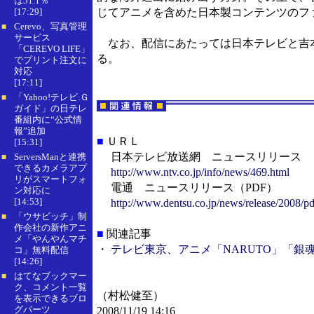
は51.1％
[17:29]
じてアニメを含めた日本製コンテンツのフ
Cerevo、写真管理
■
サービス
なお、配信にあたっては日本テレビと吉本
「CEREVO LIFE」
る。
でプリント注文に
対応
[17:11]
「Yahoo!テレビ.Ｇ
■
ガイド」の日テレ
番組内に“公式情
報”追加
■
ＵＲＬ
[15:31]
日本テレビ放送網 ニュースリリース
ServersManと連携
■
できるカメラアプ
http://www.ntv.co.jp/info/news/469.html
リがスマートフォ
電通 ニュースリリース（PDF）
ン対応に
[14:53]
http://www.dentsu.co.jp/news/release/2008/p
「ウサビッチ」制
■
作会社の新作アニ
■
関連記事
メ「やんやんマチ
・
テレビ東京、アニメ「NARUTO」「銀
コ」無料配信
[14:26]
はてなブックマー
■
ク、コメント一覧
（村松健至）
を表示できるブロ
グパーツ
2008/11/19 14:16