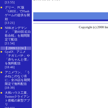
[13:55]
グリー、PC版
■
「GREE」でFlash
ゲームの提供を開
始
[13:21]
Copyright (c) 2008 Im
NHKオンデマン
■
ド、「第60回 紅白
歌合戦」を期間限
定で配信
[11:54]
【 2009/12/24 】
GyaO!、アニメ
■
「テガミバチ」や
「赤ちゃんと僕」
を無料配信
[18:46]
アニメワン、「う
■
みねこのなく頃
に」全26話を期間
限定で無料配信
[18:39]
大和ハウス工業、
■
Twitterクライアン
ト搭載の家型アプ
リ