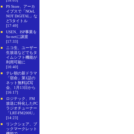
[18:03]
PS Store、アーカ
■
イブスで「NOeL
NOT DiGITAL」な
ど5タイトル
[17:49]
USEN、ISP事業を
■
So-netに譲渡
[17:33]
ニコ生、ユーザー
■
生放送などでもタ
イムシフト機能が
利用可能に
[16:40]
テレ朝の新ドラマ
■
「宿命」第1話の
ネット無料試写
会、1月13日から
[16:17]
ロジテック、FM
■
放送に特化したPC
ラジオチューナー
「LRT-FM200U」
[14:23]
リンクシェア、ブ
■
ックマークレット
機能で