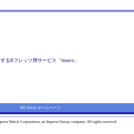
るBフレッツ用サービス「branco」
BB Watch ホームページ
press Watch Corporation, an Impress Group company. All rights reserved.