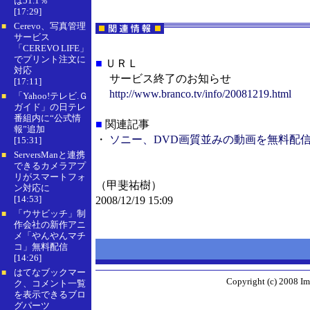
は51.1％
[17:29]
Cerevo、写真管理
■
サービス
「CEREVO LIFE」
でプリント注文に
■
ＵＲＬ
対応
サービス終了のお知らせ
[17:11]
http://www.branco.tv/info/20081219.html
「Yahoo!テレビ.Ｇ
■
ガイド」の日テレ
番組内に“公式情
■
関連記事
報”追加
・
ソニー、DVD画質並みの動画を無料配信す
[15:31]
ServersManと連携
■
できるカメラアプ
リがスマートフォ
（甲斐祐樹）
ン対応に
[14:53]
2008/12/19 15:09
「ウサビッチ」制
■
作会社の新作アニ
メ「やんやんマチ
コ」無料配信
[14:26]
はてなブックマー
■
Copyright (c) 2008 Im
ク、コメント一覧
を表示できるブロ
グパーツ