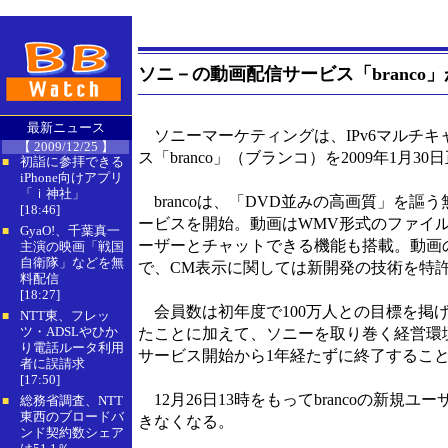
ソニ－の動画配信サービス「branco」
最新ニュース
ソニーマーケティングは、IPv6マルチ
【 2009/12/25 】
ス「branco」（ブランコ）を2009年1月
初詣に参拝できる
■
iPhone向けアプリ
「ｉ神社」
brancoは、「DVD並みの高画質」を謳う
[18:46]
ービスを開始。動画はWMV形式のファイ
GyaO!、千葉真一
■
ーザーとチャットできる機能も搭載。動画
主演の映画「戦国
自衛隊」などを無
で、CM表示に関しては新開発の技術を特
料配信
[18:27]
会員数は初年度で100万人との目標を掲げ
NTT東、フレッ
■
ツ・ADSLやひか
たことに加えて、ソニーを取り巻く経営環
り電話ルータ利用
サービス開始から1年経たずに終了するこ
者に誤請求
[17:50]
12月26日13時をもってbrancoの新
総務省調査、NTT
■
東西のブロードバ
きなくなる。
ンド契約数シェア