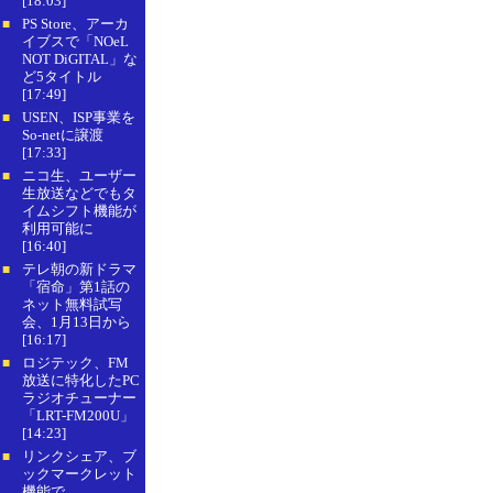
[18:03]
PS Store、アーカ
■
イブスで「NOeL
NOT DiGITAL」な
ど5タイトル
[17:49]
USEN、ISP事業を
■
So-netに譲渡
[17:33]
ニコ生、ユーザー
■
生放送などでもタ
イムシフト機能が
利用可能に
[16:40]
テレ朝の新ドラマ
■
「宿命」第1話の
ネット無料試写
会、1月13日から
[16:17]
ロジテック、FM
■
放送に特化したPC
ラジオチューナー
「LRT-FM200U」
[14:23]
リンクシェア、ブ
■
ックマークレット
機能で