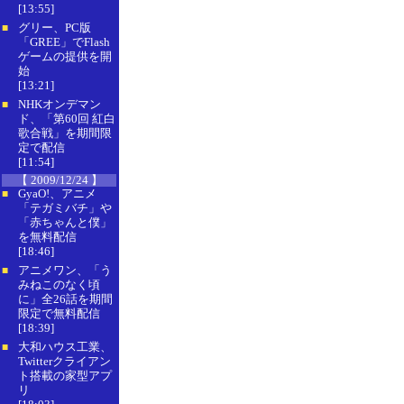
[13:55]
グリー、PC版
■
「GREE」でFlash
ゲームの提供を開
始
[13:21]
NHKオンデマン
■
ド、「第60回 紅白
歌合戦」を期間限
定で配信
[11:54]
【 2009/12/24 】
GyaO!、アニメ
■
「テガミバチ」や
「赤ちゃんと僕」
を無料配信
[18:46]
アニメワン、「う
■
みねこのなく頃
に」全26話を期間
限定で無料配信
[18:39]
大和ハウス工業、
■
Twitterクライアン
ト搭載の家型アプ
リ