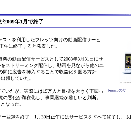
が2009年1月で終了
キャストを利用したフレッツ向けの動画配信サービ
30日正午に終了すると発表した。
無料の動画配信サービスとして2008年3月31日にサ
ルをストリーミング配信し、動画を見ながら他のユ
の間に広告を挿入することで収益化を図る方針
許出願していた。
brancoの
ていたが、実際には15万人と目標を大きく下回っ
境の悪化が顕在化し、事業継続が難しいと判断。
ととなった。
規ユーザー登録を終了。1月30日正午にはサービスをすべて終了し、