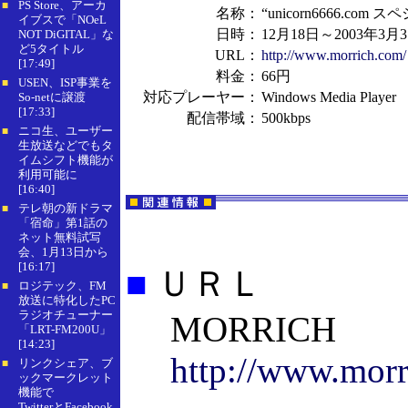
PS Store、アーカ
■
名称：
“unicorn6666.
イブスで「NOeL
日時：
12月18日～2003年3月
NOT DiGITAL」な
ど5タイトル
URL：
http://www.morrich.com/
[17:49]
料金：
66円
USEN、ISP事業を
■
対応プレーヤー：
Windows Media Player
So-netに譲渡
[17:33]
配信帯域：
500kbps
ニコ生、ユーザー
■
生放送などでもタ
イムシフト機能が
利用可能に
[16:40]
テレ朝の新ドラマ
■
「宿命」第1話の
ネット無料試写
会、1月13日から
[16:17]
■
ＵＲＬ
ロジテック、FM
■
放送に特化したPC
ラジオチューナー
MORRICH
「LRT-FM200U」
[14:23]
http://www.morr
リンクシェア、ブ
■
ックマークレット
機能で
TwitterとFacebook