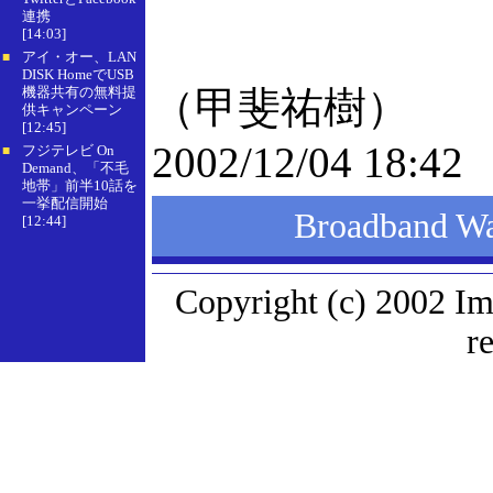
連携
[14:03]
アイ・オー、LAN
■
DISK HomeでUSB
機器共有の無料提
（甲斐祐樹）
供キャンペーン
[12:45]
2002/12/04 18:42
フジテレビ On
■
Demand、「不毛
地帯」前半10話を
一挙配信開始
Broadband
[12:44]
Copyright (c) 2002 Im
r