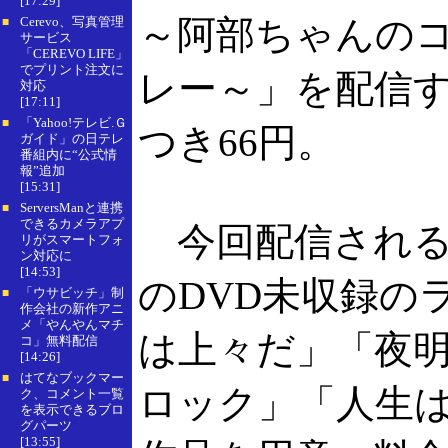
[17:29]
～阿部ちゃんの
Cerevo、写真管理
■
サービス
「CEREVO LIFE」
でプリント注文に
レー～」を配信す
対応
[17:11]
「Yahoo!テレビ.Ｇ
■
つき66円。
ガイド」の日テレ
番組内に“公式情
報”追加
[15:31]
ServersManと連携
■
できるカメラアプ
今回配信されるの
リがスマートフォ
ン対応に
[14:53]
のDVD未収録の
「ウサビッチ」制
■
作会社の新作アニ
メ「やんやんマチ
は上々だ」「夜明
コ」無料配信
[14:26]
はてなブックマー
■
ロック」「人生は
ク、コメント一覧
を表示できるブロ
グパーツ
[13:55]