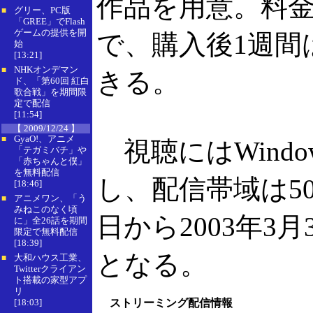
作品を用意。料金
グリー、PC版
■
「GREE」でFlash
ゲームの提供を開
で、購入後1週間
始
[13:21]
NHKオンデマン
■
きる。
ド、「第60回 紅白
歌合戦」を期間限
定で配信
[11:54]
【 2009/12/24 】
GyaO!、アニメ
■
視聴にはWindows 
「テガミバチ」や
「赤ちゃんと僕」
を無料配信
し、配信帯域は500
[18:46]
アニメワン、「う
■
みねこのなく頃
日から2003年3
に」全26話を期間
限定で無料配信
[18:39]
となる。
大和ハウス工業、
■
Twitterクライアン
ト搭載の家型アプ
リ
[18:03]
ストリーミング配信情報