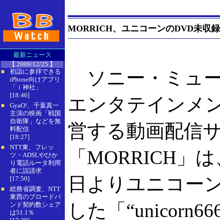
MORRICH、ユニコーンのDVD未収
最新ニュース
【 2009/12/25 】
ソニー・ミュー
初詣に参拝できる
■
iPhone向けアプリ
「ｉ神社」
[18:46]
エンタテインメ
GyaO!、千葉真一
■
主演の映画「戦国
自衛隊」などを無
営する動画配信
料配信
[18:27]
NTT東、フレッ
■
「MORRICH」は
ツ・ADSLやひか
り電話ルータ利用
者に誤請求
日よりユニコー
[17:50]
総務省調査、NTT
■
東西のブロードバ
した「“unicorn6
ンド契約数シェア
は51.1％