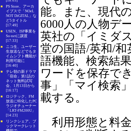
[18:03]
PS Store、アーカ
■
能。また、現代の
イブスで「NOeL
NOT DiGITAL」な
6000人の人物
ど5タイトル
[17:49]
USEN、ISP事業を
■
英社の「イミダス
So-netに譲渡
[17:33]
堂の国語/英和/
ニコ生、ユーザー
■
生放送などでもタ
イムシフト機能が
語機能、検索結
利用可能に
[16:40]
ワードを保存で
テレ朝の新ドラマ
■
「宿命」第1話の
ネット無料試写
事」「マイ検索
会、1月13日から
[16:17]
載する。
ロジテック、FM
■
放送に特化したPC
ラジオチューナー
「LRT-FM200U」
[14:23]
利用形態と料金
リンクシェア、ブ
■
ックマークレット
機能で