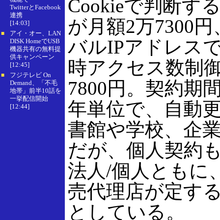
Cookieで判断
TwitterとFacebook
連携
が月額2万7300
[14:03]
アイ・オー、LAN
■
バルIPアドレス
DISK HomeでUSB
機器共有の無料提
供キャンペーン
時アクセス数制御
[12:45]
フジテレビ On
■
7800円。契約
Demand、「不毛
地帯」前半10話を
一挙配信開始
年単位で、自動
[12:44]
書館や学校、企
だが、個人契約
法人/個人ともに
売代理店が定す
としている。