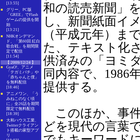
[13:55]
和の読売新聞」
グリー、PC版
■
「GREE」でFlash
し、新聞紙面イメ
ゲームの提供を開
始
[13:21]
（平成元年）ま
NHKオンデマン
■
ド、「第60回 紅白
た、テキスト化
歌合戦」を期間限
定で配信
[11:54]
供済みの「ヨミ
【 2009/12/24 】
GyaO!、アニメ
■
同内容で、1986
「テガミバチ」や
「赤ちゃんと僕」
を無料配信
提供する。
[18:46]
アニメワン、「う
■
みねこのなく頃
に」全26話を期間
限定で無料配信
このほか、事件
[18:39]
大和ハウス工業、
■
どを現代の言葉
Twitterクライアン
ト搭載の家型アプ
でもキーワード
リ