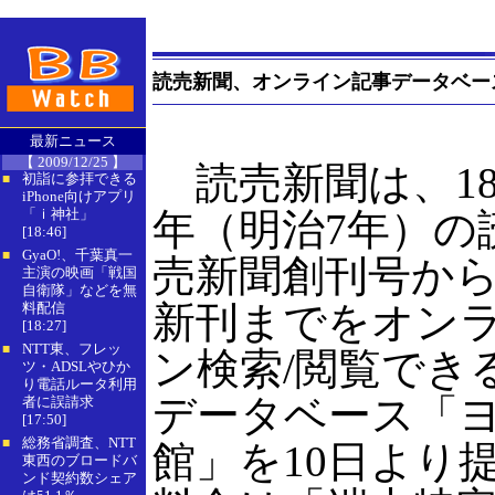
読売新聞、オンライン記事データベー
最新ニュース
【 2009/12/25 】
読売新聞は、18
初詣に参拝できる
■
iPhone向けアプリ
「ｉ神社」
年（明治7年）の
[18:46]
GyaO!、千葉真一
■
売新聞創刊号か
主演の映画「戦国
自衛隊」などを無
新刊までをオン
料配信
[18:27]
NTT東、フレッ
■
ン検索/閲覧でき
ツ・ADSLやひか
り電話ルータ利用
データベース「
者に誤請求
[17:50]
総務省調査、NTT
■
館」を10日より
東西のブロードバ
ンド契約数シェア