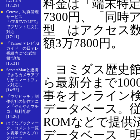
料金は「端末特定
は51.1％
[17:29]
Cerevo、写真管理
■
7300円、「同時
サービス
「CEREVO LIFE」
型」はアクセス数
でプリント注文に
対応
[17:11]
額3万7800円。
「Yahoo!テレビ.Ｇ
■
ガイド」の日テレ
番組内に“公式情
報”追加
[15:31]
ヨミダス歴史館は
ServersManと連携
■
できるカメラアプ
ら最新分まで10
リがスマートフォ
ン対応に
[14:53]
事をオンライン
「ウサビッチ」制
■
作会社の新作アニ
データベース。従
メ「やんやんマチ
コ」無料配信
[14:26]
ROMなどで提供
はてなブックマー
■
ク、コメント一覧
データベース「
を表示できるブロ
グパーツ