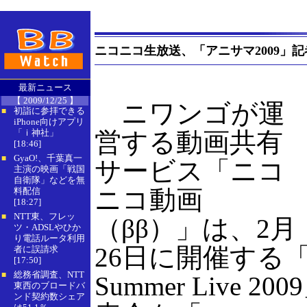
ニコニコ生放送、「アニサマ2009」
最新ニュース
【 2009/12/25 】
ニワンゴが運
初詣に参拝できる
■
iPhone向けアプリ
「ｉ神社」
営する動画共有
[18:46]
GyaO!、千葉真一
■
サービス「ニコ
主演の映画「戦国
自衛隊」などを無
ニコ動画
料配信
[18:27]
NTT東、フレッ
■
（ββ）」は、2月
ツ・ADSLやひか
り電話ルータ利用
26日に開催する「A
者に誤請求
[17:50]
総務省調査、NTT
■
Summer Live 2
東西のブロードバ
ンド契約数シェア