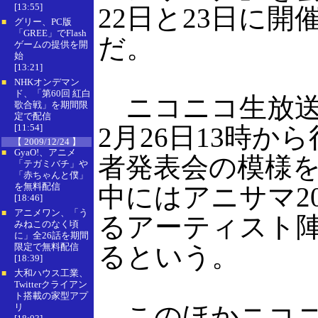
[13:55]
22日と23日に開
グリー、PC版
■
「GREE」でFlash
だ。
ゲームの提供を開
始
[13:21]
NHKオンデマン
■
ド、「第60回 紅白
ニコニコ生放送
歌合戦」を期間限
定で配信
[11:54]
2月26日13時か
【 2009/12/24 】
GyaO!、アニメ
■
者発表会の模様
「テガミバチ」や
「赤ちゃんと僕」
を無料配信
中にはアニサマ2
[18:46]
アニメワン、「う
■
るアーティスト
みねこのなく頃
に」全26話を期間
限定で無料配信
るという。
[18:39]
大和ハウス工業、
■
Twitterクライアン
ト搭載の家型アプ
このほかニコニ
リ