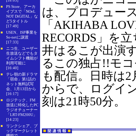
[18:03]
PS Store、アーカ
■
は、プロデュー
イブスで「NOeL
NOT DiGITAL」な
「AKIHABA LOV
ど5タイトル
[17:49]
USEN、ISP事業を
■
RECORDS」を
So-netに譲渡
[17:33]
井はるこが出演
ニコ生、ユーザー
■
生放送などでもタ
イムシフト機能が
るこの独占!!モコ
利用可能に
[16:40]
も配信。日時は2月
テレ朝の新ドラマ
■
「宿命」第1話の
ネット無料試写
からで、ログイ
会、1月13日から
[16:17]
刻は21時50分。
ロジテック、FM
■
放送に特化したPC
ラジオチューナー
「LRT-FM200U」
[14:23]
リンクシェア、ブ
■
ックマークレット
機能で