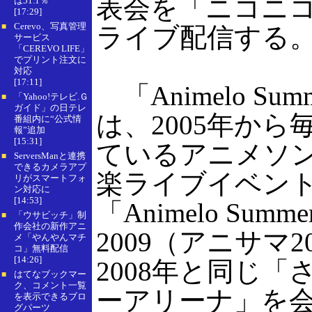
表会を「ニコニ
は51.1％
[17:29]
Cerevo、写真管理
■
ライブ配信する
サービス
「CEREVO LIFE」
でプリント注文に
対応
[17:11]
「Animelo Summ
「Yahoo!テレビ.Ｇ
■
ガイド」の日テレ
は、2005年から
番組内に“公式情
報”追加
[15:31]
ているアニメソ
ServersManと連携
■
できるカメラアプ
楽ライブイベン
リがスマートフォ
ン対応に
[14:53]
「Animelo Summer
「ウサビッチ」制
■
作会社の新作アニ
2009（アニサマ2
メ「やんやんマチ
コ」無料配信
[14:26]
2008年と同じ
はてなブックマー
■
ク、コメント一覧
ーアリーナ」を会
を表示できるブロ
グパーツ