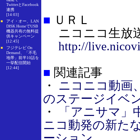
TwitterとFacebook
連携
[14:03]
■
ＵＲＬ
アイ・オー、LAN
■
DISK HomeでUSB
ニコニコ生放
機器共有の無料提
供キャンペーン
[12:45]
http://live.nicov
フジテレビ On
■
Demand、「不毛
地帯」前半10話を
一挙配信開始
[12:44]
■
関連記事
・
ニコニコ動画
のステージイベ
・
「アニサマ」
ニコ動発の新た
ーション