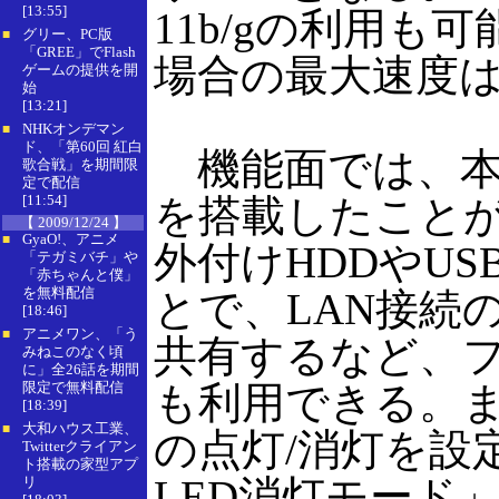
[13:55]
11b/gの利用も
グリー、PC版
■
「GREE」でFlash
場合の最大速度は5
ゲームの提供を開
始
[13:21]
NHKオンデマン
■
ド、「第60回 紅白
機能面では、本
歌合戦」を期間限
定で配信
[11:54]
を搭載したことが
【 2009/12/24 】
GyaO!、アニメ
■
外付けHDDやU
「テガミバチ」や
「赤ちゃんと僕」
を無料配信
とで、LAN接続
[18:46]
アニメワン、「う
■
共有するなど、
みねこのなく頃
に」全26話を期間
限定で無料配信
も利用できる。ま
[18:39]
大和ハウス工業、
■
の点灯/消灯を設
Twitterクライアン
ト搭載の家型アプ
LED消灯モード
リ