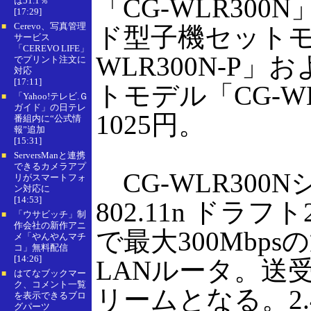
「CG-WLR300N
は51.1％
[17:29]
Cerevo、写真管理
■
ド型子機セットモ
サービス
「CEREVO LIFE」
WLR300N-P」
でプリント注文に
対応
[17:11]
トモデル「CG-WL
「Yahoo!テレビ.Ｇ
■
ガイド」の日テレ
1025円。
番組内に“公式情
報”追加
[15:31]
ServersManと連携
■
できるカメラアプ
CG-WLR300N
リがスマートフォ
ン対応に
[14:53]
802.11n ドラ
「ウサビッチ」制
■
作会社の新作アニ
で最大300Mbp
メ「やんやんマチ
コ」無料配信
[14:26]
LANルータ。送受
はてなブックマー
■
ク、コメント一覧
リームとなる。2.
を表示できるブロ
グパーツ