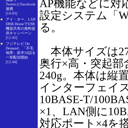
AP機能などに対
TwitterとFacebook
連携
設定システム「W
[14:03]
アイ・オー、LAN
■
る。
DISK HomeでUSB
機器共有の無料提
供キャンペーン
[12:45]
フジテレビ On
■
本体サイズは27×1
Demand、「不毛
地帯」前半10話を
一挙配信開始
奥行×高・突起部
[12:44]
240g。本体は
インターフェイス
10BASE-T/100
×1、LAN側に10BA
対応ポート×4を