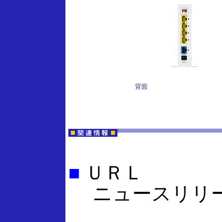
背面
■
ＵＲＬ
ニュースリリ