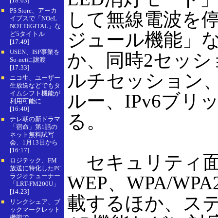
[18:03]
PS Store、アーカ
■
して無線電波を
イブスで「NOeL
NOT DiGITAL」な
ジュール機能」
ど5タイトル
[17:49]
USEN、ISP事業を
■
か、同時2セッショ
So-netに譲渡
[17:33]
ルチセッション、U
ニコ生、ユーザー
■
生放送などでもタ
イムシフト機能が
ルー、IPv6ブ
利用可能に
[16:40]
る。
テレ朝の新ドラマ
■
「宿命」第1話の
ネット無料試写
会、1月13日から
[16:17]
セキュリティ面では
ロジテック、FM
■
放送に特化したPC
ラジオチューナー
WEP、WPA/WPA
「LRT-FM200U」
[14:23]
載するほか、ステ
リンクシェア、ブ
■
ックマークレット
機能で