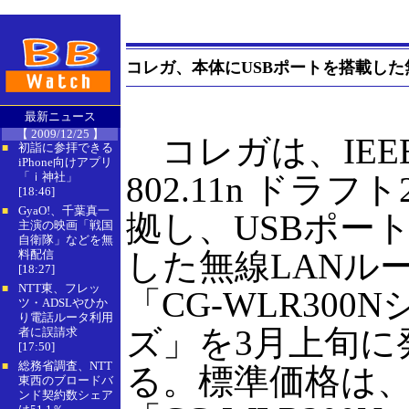
コレガ、本体にUSBポートを搭載した無
最新ニュース
【 2009/12/25 】
コレガは、IEE
初詣に参拝できる
■
iPhone向けアプリ
「ｉ神社」
802.11n ドラフト
[18:46]
GyaO!、千葉真一
■
拠し、USBポー
主演の映画「戦国
自衛隊」などを無
した無線LANル
料配信
[18:27]
NTT東、フレッ
■
「CG-WLR300
ツ・ADSLやひか
り電話ルータ利用
ズ」を3月上旬に
者に誤請求
[17:50]
総務省調査、NTT
■
る。標準価格は
東西のブロードバ
ンド契約数シェア