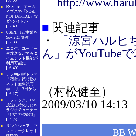
http://www.haruh
[18:03]
PS Store、アーカ
■
イブスで「NOeL
NOT DiGITAL」な
ど5タイトル
■
関連記事
[17:49]
USEN、ISP事業を
■
・
「涼宮ハルヒ
So-netに譲渡
[17:33]
ニコ生、ユーザー
■
ん」がYouTube
生放送などでもタ
イムシフト機能が
利用可能に
[16:40]
テレ朝の新ドラマ
■
「宿命」第1話の
ネット無料試写
（村松健至）
会、1月13日から
[16:17]
ロジテック、FM
2009/03/10 14:13
■
放送に特化したPC
ラジオチューナー
「LRT-FM200U」
[14:23]
リンクシェア、ブ
■
BB 
ックマークレット
機能で