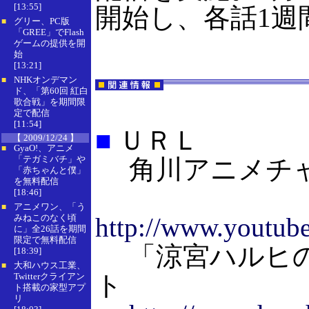
[13:55]
開始し、各話1週
グリー、PC版
■
「GREE」でFlash
ゲームの提供を開
始
[13:21]
NHKオンデマン
■
ド、「第60回 紅白
歌合戦」を期間限
定で配信
[11:54]
■
ＵＲＬ
【 2009/12/24 】
GyaO!、アニメ
■
「テガミバチ」や
角川アニメチ
「赤ちゃんと僕」
を無料配信
[18:46]
アニメワン、「う
■
みねこのなく頃
http://www.yout
に」全26話を期間
限定で無料配信
「涼宮ハルヒの
[18:39]
大和ハウス工業、
■
ト
Twitterクライアン
ト搭載の家型アプ
リ