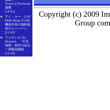
TwitterとFacebook
連携
[14:03]
Copyright (c) 2009 Im
アイ・オー、LAN
■
DISK HomeでUSB
Group comp
機器共有の無料提
供キャンペーン
[12:45]
フジテレビ On
■
Demand、「不毛
地帯」前半10話を
一挙配信開始
[12:44]