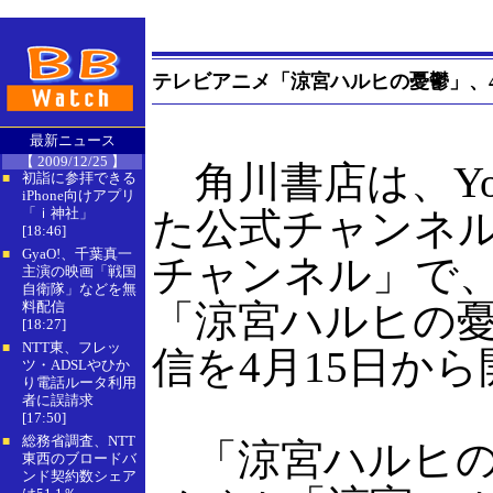
テレビアニメ「涼宮ハルヒの憂鬱」、4月
最新ニュース
【 2009/12/25 】
角川書店は、You
初詣に参拝できる
■
iPhone向けアプリ
「ｉ神社」
た公式チャンネ
[18:46]
GyaO!、千葉真一
■
チャンネル」で
主演の映画「戦国
自衛隊」などを無
「涼宮ハルヒの
料配信
[18:27]
NTT東、フレッ
■
信を4月15日か
ツ・ADSLやひか
り電話ルータ利用
者に誤請求
[17:50]
総務省調査、NTT
■
「涼宮ハルヒの
東西のブロードバ
ンド契約数シェア