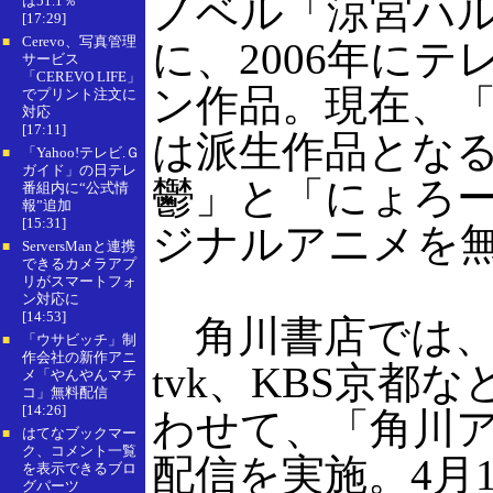
ノベル「涼宮ハ
は51.1％
[17:29]
Cerevo、写真管理
■
に、2006年に
サービス
「CEREVO LIFE」
ン作品。現在、
でプリント注文に
対応
[17:11]
は派生作品とな
「Yahoo!テレビ.Ｇ
■
ガイド」の日テレ
鬱」と「にょろ
番組内に“公式情
報”追加
[15:31]
ジナルアニメを
ServersManと連携
■
できるカメラアプ
リがスマートフォ
ン対応に
[14:53]
角川書店では、4
「ウサビッチ」制
■
作会社の新作アニ
tvk、KBS京
メ「やんやんマチ
コ」無料配信
[14:26]
わせて、「角川
はてなブックマー
■
ク、コメント一覧
配信を実施。4月1
を表示できるブロ
グパーツ