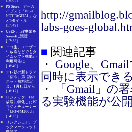
[18:03]
PS Store、アーカ
■
http://gmailblog.b
イブスで「NOeL
NOT DiGITAL」な
ど5タイトル
labs-goes-global.ht
[17:49]
USEN、ISP事業を
■
So-netに譲渡
[17:33]
ニコ生、ユーザー
■
■
関連記事
生放送などでもタ
イムシフト機能が
・
Google、G
利用可能に
[16:40]
テレ朝の新ドラマ
同時に表示でき
■
「宿命」第1話の
ネット無料試写
・
「Gmail」
会、1月13日から
[16:17]
ロジテック、FM
る実験機能が公
■
放送に特化したPC
ラジオチューナー
「LRT-FM200U」
[14:23]
リンクシェア、ブ
■
ックマークレット
機能で