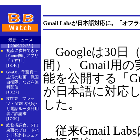
Gmail Labsが日本語対応に。「オフ
最新ニュース
【 2009/12/25 】
Googleは30日
初詣に参拝できる
■
iPhone向けアプリ
「ｉ神社」
間）、Gmail用
[18:46]
GyaO!、千葉真一
■
能を公開する「Gmai
主演の映画「戦国
自衛隊」などを無
が日本語に対応
料配信
[18:27]
NTT東、フレッ
■
した。
ツ・ADSLやひか
り電話ルータ利用
者に誤請求
[17:50]
総務省調査、NTT
■
従来Gmail La
東西のブロードバ
ンド契約数シェア