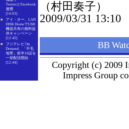
（村田奏子）
TwitterとFacebook
連携
[14:03]
2009/03/31 13:10
アイ・オー、LAN
■
DISK HomeでUSB
機器共有の無料提
供キャンペーン
[12:45]
BB W
フジテレビ On
■
Demand、「不毛
地帯」前半10話を
一挙配信開始
Copyright (c) 2009 
[12:44]
Impress Group com