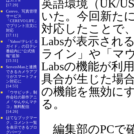
英語環境（UK/
は51.1％
[17:29]
Cerevo、写真管理
■
いた。今回新たに
サービス
「CEREVO LIFE」
対応したことで
でプリント注文に
対応
[17:11]
Labsが表示さ
「Yahoo!テレビ.Ｇ
■
ガイド」の日テレ
ライン」や「マウ
番組内に“公式情
報”追加
[15:31]
Labsの機能が利
ServersManと連携
■
できるカメラアプ
具合が生じた場合
リがスマートフォ
ン対応に
[14:53]
の機能を無効に
「ウサビッチ」制
■
作会社の新作アニ
る。
メ「やんやんマチ
コ」無料配信
[14:26]
はてなブックマー
■
ク、コメント一覧
編集部のPCで
を表示できるブロ
グパーツ