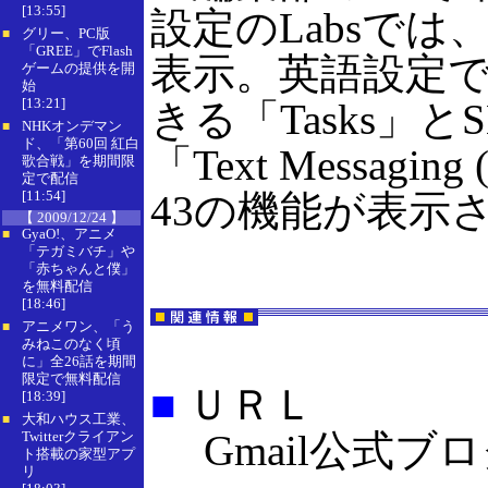
[13:55]
設定のLabsでは
グリー、PC版
■
「GREE」でFlash
表示。英語設定
ゲームの提供を開
始
[13:21]
きる「Tasks」
NHKオンデマン
■
ド、「第60回 紅白
「Text Messagin
歌合戦」を期間限
定で配信
[11:54]
43の機能が表示
【 2009/12/24 】
GyaO!、アニメ
■
「テガミバチ」や
「赤ちゃんと僕」
を無料配信
[18:46]
アニメワン、「う
■
みねこのなく頃
に」全26話を期間
限定で無料配信
■
ＵＲＬ
[18:39]
大和ハウス工業、
■
Gmail公式ブ
Twitterクライアン
ト搭載の家型アプ
リ