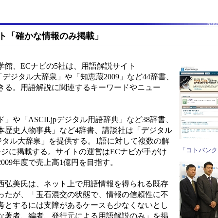
ト「確かな情報のみ掲載」
館、ECナビの5社は、用語解説サイト
。「デジタル大辞泉」や「知恵蔵2009」など44辞書、
できる。用語解説に関連するキーワードやニュー
「ASCII.jpデジタル用語辞典」など38辞書、
日本歴史人物事典」など4辞書、講談社は「デジタル
デジタル大辞泉」を提供する。1語に対して複数の解
「コトバンク
ージに掲載する。サイトの運営はECナビが手がけ
009年度で売上高1億円を目指す。
西弘美氏は、ネット上で用語情報を得られる既存
ったが、「玉石混交の状態で、情報の信頼性に不
考とするには支障があるケースも少なくないとし
な著者、編者、発行元による用語解説のみ」を掲