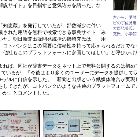
解説サイト」を目指すと意気込みを語った。な
左から、講談
ビの宇佐見進
「知恵蔵」を発行していたが、部数減少に伴い
大西弘美氏、
掲載された用語を無料で検索できる事典サイト「み
充氏、小学館
いた。朝日新聞出版開発統括の篠崎充氏は、「用
。コトバンクはこの需要に信頼性を持って応えられるだけでな
。他社もこのプラットフォームに参画してほしい」と呼びかけ
れば、同社が辞書データをネット上で無料公開するのは初め
売しているが、「今後はより多くのユーザーにデータを提供して
モデルに自信を示した。「新聞と出版という紙媒体連合が実現
をしてきたが、コトバンクのような共通のプラットフォームで
いか」とコメントした。