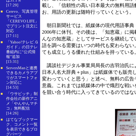
は51.1％
[17:29]
載し、「信頼性の高い日本最大の無料用語
Cerevo、写真管理
お、用語の更新は随時行っていくという。
■
サービス
「CEREVO LIFE」
朝日新聞社では、紙媒体の現代用語事典
でプリント注文に
対応
2006年に休刊。その後は、「知恵蔵」に
[17:11]
んなの知恵蔵」としてサービスを継続して
「Yahoo!テレビ.Ｇ
■
語を調べる需要はいつの時代も変わらない
ガイド」の日テレ
番組内に“公式情
ても成立しうる優れた仕組みを持っている
報”追加
[15:31]
講談社デジタル事業局局長の吉羽治氏によ
ServersManと連携
■
日本人名大辞典＋plus」は紙媒体でも販
できるカメラアプ
リがスマートフォ
変わっていくと思う」と述べ、無料の広告
ン対応に
意義。これまでは紙媒体の中で熾烈な戦い
[14:53]
を競い合う時代に入ってきているのではな
「ウサビッチ」制
■
作会社の新作アニ
メ「やんやんマチ
コ」無料配信
[14:26]
はてなブックマー
■
ク、コメント一覧
を表示できるブロ
グパーツ