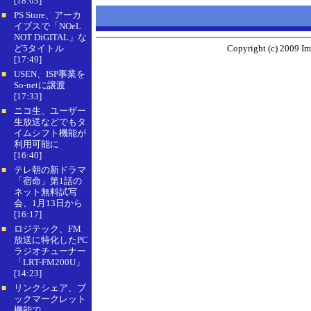
[18:03]
PS Store、アーカ
■
イブスで「NOeL
NOT DiGITAL」な
ど5タイトル
Copyright (c) 2009 Im
[17:49]
USEN、ISP事業を
■
So-netに譲渡
[17:33]
ニコ生、ユーザー
■
生放送などでもタ
イムシフト機能が
利用可能に
[16:40]
テレ朝の新ドラマ
■
「宿命」第1話の
ネット無料試写
会、1月13日から
[16:17]
ロジテック、FM
■
放送に特化したPC
ラジオチューナー
「LRT-FM200U」
[14:23]
リンクシェア、ブ
■
ックマークレット
機能で