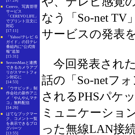
や、テレビ感覚
[17:29]
Cerevo、写真管理
■
サービス
なう「So-net
「CEREVO LIFE」
でプリント注文に
対応
サービスの発表
[17:11]
「Yahoo!テレビ.Ｇ
■
ガイド」の日テレ
番組内に“公式情
報”追加
[15:31]
今回発表された
ServersManと連携
■
できるカメラアプ
リがスマートフォ
話の「So-net
ン対応に
[14:53]
「ウサビッチ」制
■
されるPHSパケ
作会社の新作アニ
メ「やんやんマチ
コ」無料配信
[14:26]
ミュニケーション
はてなブックマー
■
ク、コメント一覧
を表示できるブロ
った無線LAN接
グパーツ
[13:55]