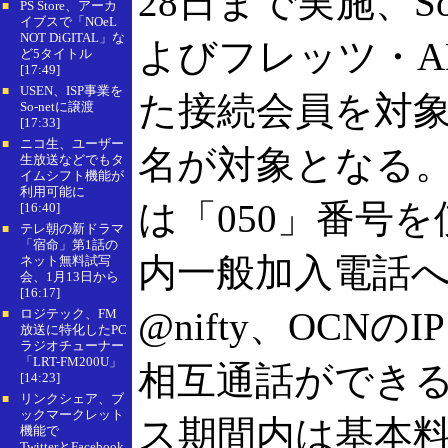
28日まで実施、So-
PS Store、アーカ
■
イブスで「NOeL
NOT DiGITAL」な
よびフレッツ・A
ど5タイトル
[17:49]
USEN、ISP事業を
■
た接続会員を対象
So-netに譲渡
[17:33]
ニコ生、ユーザー
■
名が対象となる。「
生放送などでもタ
イムシフト機能が
利用可能に
は「050」番号
[16:40]
テレ朝の新ドラマ
■
「宿命」第1話の
内一般加入電話
ネット無料試写
会、1月13日から
[16:17]
@nifty、OCN
ロジテック、FM
■
放送に特化したPC
ラジオチューナー
「LRT-FM200U」
相互通話ができ
[14:23]
リンクシェア、ブ
■
ックマークレット
ス期間内は基本料
機能で
TwitterとFacebook