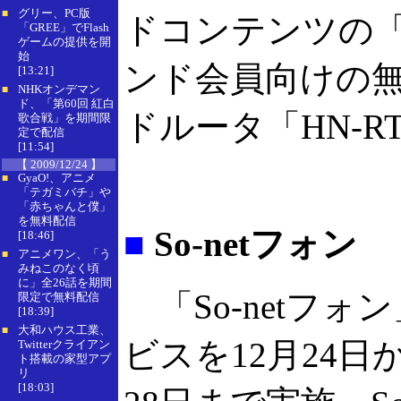
グリー、PC版
■
ドコンテンツの「S
「GREE」でFlash
ゲームの提供を開
始
ンド会員向けの無
[13:21]
NHKオンデマン
■
ド、「第60回 紅白
ドルータ「HN-R
歌合戦」を期間限
定で配信
[11:54]
【 2009/12/24 】
GyaO!、アニメ
■
「テガミバチ」や
「赤ちゃんと僕」
を無料配信
■
So-netフォン
[18:46]
アニメワン、「う
■
みねこのなく頃
に」全26話を期間
「So-netフォ
限定で無料配信
[18:39]
大和ハウス工業、
■
ビスを12月24日か
Twitterクライアン
ト搭載の家型アプ
リ
[18:03]