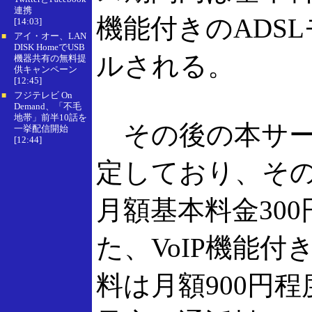
連携
機能付きのADS
[14:03]
アイ・オー、LAN
■
DISK HomeでUSB
ルされる。
機器共有の無料提
供キャンペーン
[12:45]
フジテレビ On
■
Demand、「不毛
地帯」前半10話を
その後の本サービ
一挙配信開始
[12:44]
定しており、その
月額基本料金30
た、VoIP機能付
料は月額900円程