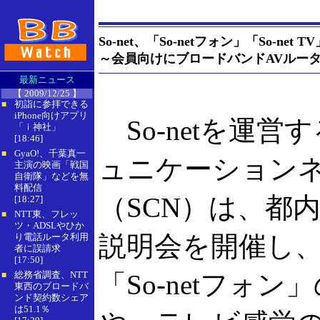
So-net、「So-netフォン」「So-ne
～会員向けにブロードバンドAVルー
最新ニュース
【 2009/12/25 】
初詣に参拝できる
■
iPhone向けアプリ
So-netを運営
「ｉ神社」
[18:46]
GyaO!、千葉真一
■
ュニケーション
主演の映画「戦国
自衛隊」などを無
料配信
（SCN）は、都
[18:27]
NTT東、フレッ
■
ツ・ADSLやひか
説明会を開催し、
り電話ルータ利用
者に誤請求
[17:50]
総務省調査、NTT
「So-netフォ
■
東西のブロードバ
ンド契約数シェア
は51.1％