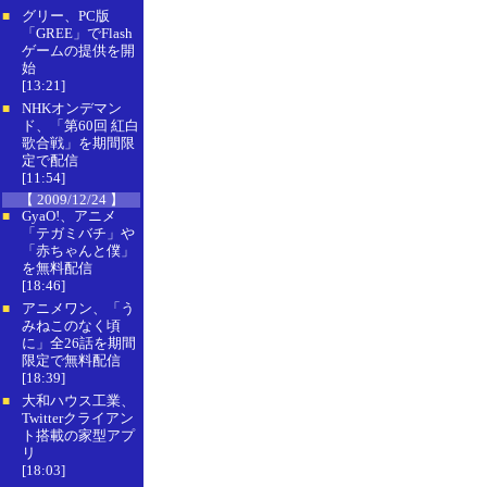
グリー、PC版
■
「GREE」でFlash
ゲームの提供を開
始
[13:21]
NHKオンデマン
■
ド、「第60回 紅白
歌合戦」を期間限
定で配信
[11:54]
【 2009/12/24 】
GyaO!、アニメ
■
「テガミバチ」や
「赤ちゃんと僕」
を無料配信
[18:46]
アニメワン、「う
■
みねこのなく頃
に」全26話を期間
限定で無料配信
[18:39]
大和ハウス工業、
■
Twitterクライアン
ト搭載の家型アプ
リ
[18:03]