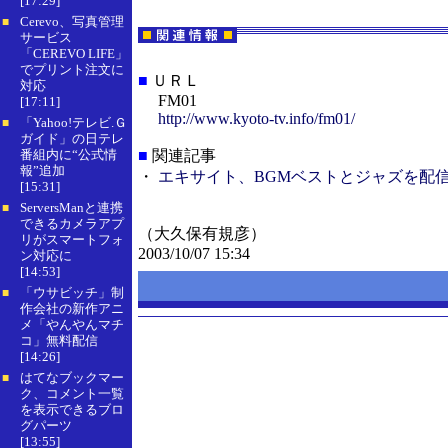
[17:29]
Cerevo、写真管理
■
サービス
「CEREVO LIFE」
でプリント注文に
■
ＵＲＬ
対応
FM01
[17:11]
http://www.kyoto-tv.info/fm01/
「Yahoo!テレビ.Ｇ
■
ガイド」の日テレ
番組内に“公式情
■
関連記事
報”追加
・
エキサイト、BGMベストとジャズを配
[15:31]
ServersManと連携
■
できるカメラアプ
（大久保有規彦）
リがスマートフォ
2003/10/07 15:34
ン対応に
[14:53]
「ウサビッチ」制
■
作会社の新作アニ
メ「やんやんマチ
コ」無料配信
[14:26]
はてなブックマー
■
ク、コメント一覧
を表示できるブロ
グパーツ
[13:55]