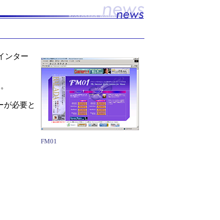
インター
う。
イヤーが必要と
FM01