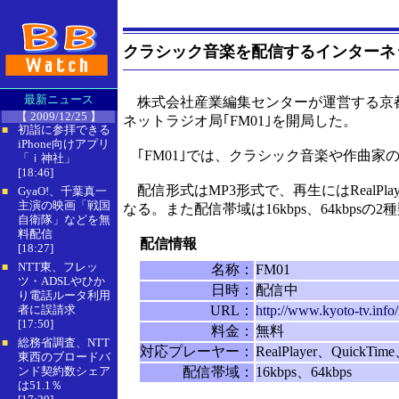
クラシック音楽を配信するインターネッ
最新ニュース
株式会社産業編集センターが運営する京
【 2009/12/25 】
ネットラジオ局｢FM01｣を開局した。
初詣に参拝できる
■
iPhone向けアプリ
｢FM01｣では、クラシック音楽や作曲家
「ｉ神社」
[18:46]
配信形式はMP3形式で、再生にはRealPlayer、
GyaO!、千葉真一
■
主演の映画「戦国
なる。また配信帯域は16kbps、64kbpsの
自衛隊」などを無
料配信
配信情報
[18:27]
NTT東、フレッ
■
名称：
FM01
ツ・ADSLやひか
日時：
配信中
り電話ルータ利用
者に誤請求
URL：
http://www.kyoto-tv.info
[17:50]
料金：
無料
総務省調査、NTT
■
対応プレーヤー：
RealPlayer、QuickTim
東西のブロードバ
ンド契約数シェア
配信帯域：
16kbps、64kbps
は51.1％