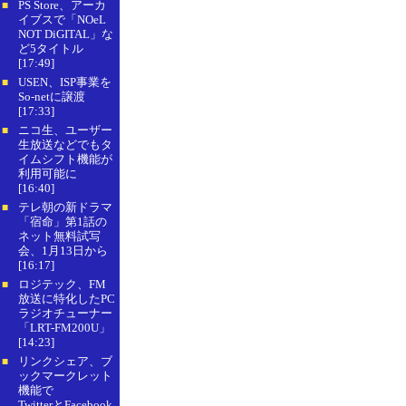
PS Store、アーカ
■
イブスで「NOeL
NOT DiGITAL」な
ど5タイトル
[17:49]
USEN、ISP事業を
■
So-netに譲渡
[17:33]
ニコ生、ユーザー
■
生放送などでもタ
イムシフト機能が
利用可能に
[16:40]
テレ朝の新ドラマ
■
「宿命」第1話の
ネット無料試写
会、1月13日から
[16:17]
ロジテック、FM
■
放送に特化したPC
ラジオチューナー
「LRT-FM200U」
[14:23]
リンクシェア、ブ
■
ックマークレット
機能で
TwitterとFacebook