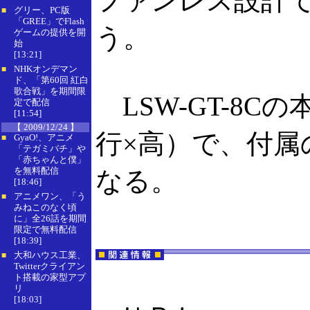
ファンレス設計
グリー、PC版
■
「GREE」でFlash
う。
ゲームの提供を開
始
[13:21]
NHKオンデマン
■
ド、「第60回 紅白
歌合戦」を期間限
LSW-GT-8Cの
定で配信
[11:54]
【 2009/12/24 】
行×高）で、付属
GyaO!、アニメ
■
「テガミバチ」や
「赤ちゃんと僕」
を無料配信
なる。
[18:46]
アニメワン、「う
■
みねこのなく頃
に」全26話を期間
限定で無料配信
[18:39]
大和ハウス工業、
■
Twitterクライアン
ト搭載の家型アプ
リ
[18:03]