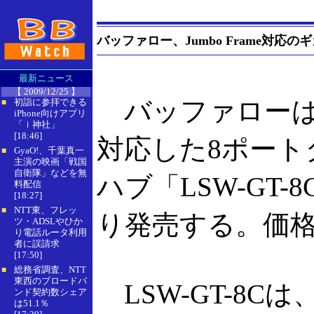
バッファロー、Jumbo Frame対
最新ニュース
【 2009/12/25 】
バッファローは
初詣に参拝できる
■
iPhone向けアプリ
「ｉ神社」
[18:46]
対応した8ポート
GyaO!、千葉真一
■
主演の映画「戦国
自衛隊」などを無
ハブ「LSW-GT-
料配信
[18:27]
NTT東、フレッ
■
り発売する。価格は
ツ・ADSLやひか
り電話ルータ利用
者に誤請求
[17:50]
総務省調査、NTT
■
東西のブロードバ
LSW-GT-8
ンド契約数シェア
は51.1％