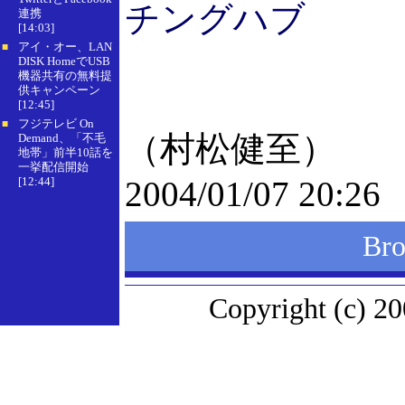
チングハブ
連携
[14:03]
アイ・オー、LAN
■
DISK HomeでUSB
機器共有の無料提
供キャンペーン
[12:45]
フジテレビ On
■
（村松健至）
Demand、「不毛
地帯」前半10話を
一挙配信開始
[12:44]
2004/01/07 20:26
Br
Copyright (c) 20