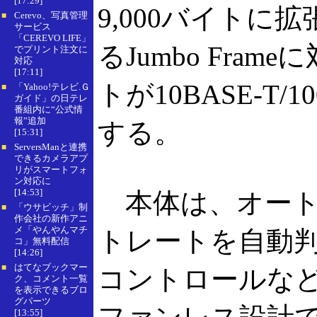
[17:29]
9,000バイト
Cerevo、写真管理
■
サービス
「CEREVO LIFE」
るJumbo Fr
でプリント注文に
対応
[17:11]
トが10BASE-T/1
「Yahoo!テレビ.Ｇ
■
ガイド」の日テレ
番組内に“公式情
報”追加
する。
[15:31]
ServersManと連携
■
できるカメラアプ
リがスマートフォ
ン対応に
[14:53]
本体は、オート
「ウサビッチ」制
■
作会社の新作アニ
メ「やんやんマチ
トレートを自動判別
コ」無料配信
[14:26]
はてなブックマー
■
コントロールな
ク、コメント一覧
を表示できるブロ
グパーツ
[13:55]