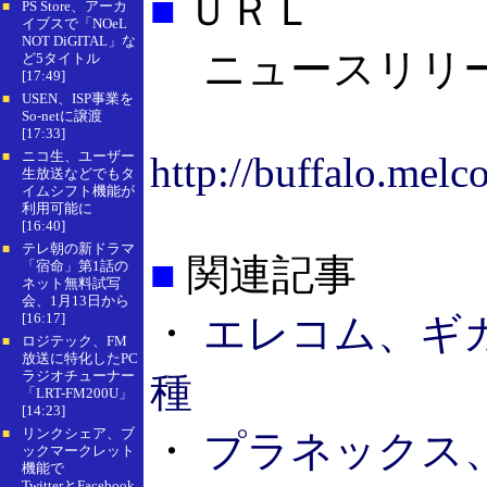
■
ＵＲＬ
PS Store、アーカ
■
イブスで「NOeL
NOT DiGITAL」な
ニュースリリ
ど5タイトル
[17:49]
USEN、ISP事業を
■
So-netに譲渡
[17:33]
ニコ生、ユーザー
http://buffalo.mel
■
生放送などでもタ
イムシフト機能が
利用可能に
[16:40]
テレ朝の新ドラマ
■
■
関連記事
「宿命」第1話の
ネット無料試写
会、1月13日から
[16:17]
・
エレコム、ギ
ロジテック、FM
■
放送に特化したPC
ラジオチューナー
種
「LRT-FM200U」
[14:23]
リンクシェア、ブ
■
・
プラネックス、
ックマークレット
機能で
TwitterとFacebook