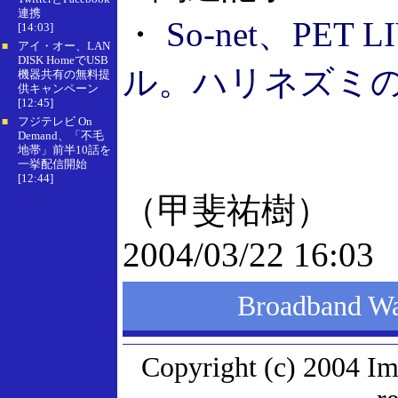
連携
・
So-net、PET
[14:03]
アイ・オー、LAN
■
DISK HomeでUSB
ル。ハリネズミ
機器共有の無料提
供キャンペーン
[12:45]
フジテレビ On
■
Demand、「不毛
地帯」前半10話を
一挙配信開始
[12:44]
（甲斐祐樹）
2004/03/22 16:03
Broadband
Copyright (c) 2004 Im