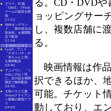
る。CD・DVD
グリー、PC版
■
「GREE」でFlash
ゲームの提供を開
ョッピングサー
始
[13:21]
NHKオンデマン
■
し、複数店舗に
ド、「第60回 紅白
歌合戦」を期間限
定で配信
る。
[11:54]
【 2009/12/24 】
GyaO!、アニメ
■
「テガミバチ」や
「赤ちゃんと僕」
を無料配信
映画情報は作品
[18:46]
アニメワン、「う
■
みねこのなく頃
択できるほか、
に」全26話を期間
限定で無料配信
[18:39]
可能。チケット
大和ハウス工業、
■
Twitterクライアン
ト搭載の家型アプ
リ
動しており、エ
[18:03]