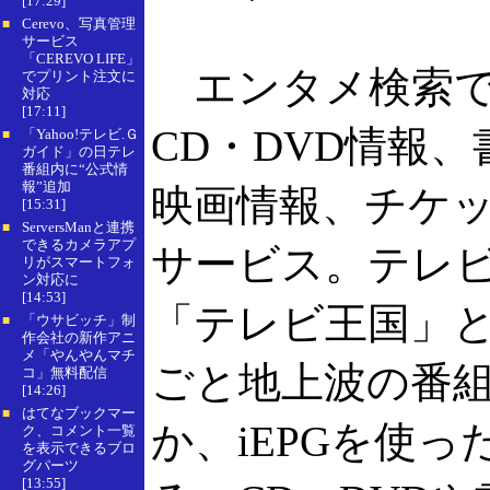
[17:29]
Cerevo、写真管理
■
サービス
「CEREVO LIFE」
エンタメ検索で
でプリント注文に
対応
[17:11]
CD・DVD情報
「Yahoo!テレビ.Ｇ
■
ガイド」の日テレ
番組内に“公式情
報”追加
映画情報、チケ
[15:31]
ServersManと連携
■
できるカメラアプ
サービス。テレビ番
リがスマートフォ
ン対応に
[14:53]
「テレビ王国」
「ウサビッチ」制
■
作会社の新作アニ
メ「やんやんマチ
ごと地上波の番
コ」無料配信
[14:26]
はてなブックマー
■
か、iEPGを使
ク、コメント一覧
を表示できるブロ
グパーツ
[13:55]