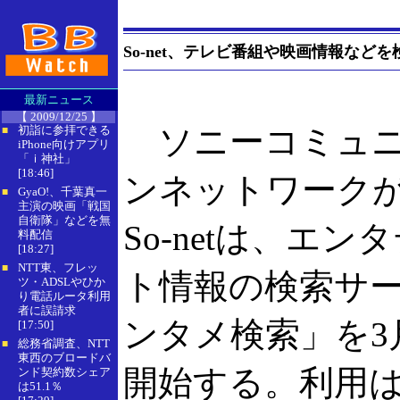
So-net、テレビ番組や映画情報など
最新ニュース
【 2009/12/25 】
ソニーコミュニ
初詣に参拝できる
■
iPhone向けアプリ
「ｉ神社」
[18:46]
ンネットワーク
GyaO!、千葉真一
■
主演の映画「戦国
自衛隊」などを無
So-netは、エ
料配信
[18:27]
NTT東、フレッ
■
ト情報の検索サ
ツ・ADSLやひか
り電話ルータ利用
者に誤請求
ンタメ検索」を3
[17:50]
総務省調査、NTT
■
東西のブロードバ
開始する。利用
ンド契約数シェア
は51.1％