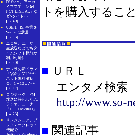
PS Store、アーカ
■
イブスで「NOeL
トを購入するこ
NOT DiGITAL」な
ど5タイトル
[17:49]
USEN、ISP事業を
■
So-netに譲渡
[17:33]
ニコ生、ユーザー
■
生放送などでもタ
イムシフト機能が
利用可能に
[16:40]
■
ＵＲＬ
テレ朝の新ドラマ
■
「宿命」第1話の
ネット無料試写
エンタメ検索
会、1月13日から
[16:17]
ロジテック、FM
■
http://www.so-ne
放送に特化したPC
ラジオチューナー
「LRT-FM200U」
[14:23]
リンクシェア、ブ
■
ックマークレット
■
関連記事
機能で
TwitterとFacebook