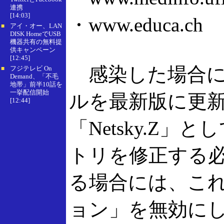
連携
[14:03]
・www.educa.ch
アイ・オー、LAN
■
DISK HomeでUSB
機器共有の無料提
供キャンペーン
[12:45]
感染した場合に
フジテレビ On
■
Demand、「不毛
地帯」前半10話を
一挙配信開始
ルを最新版に更
[12:44]
「Netsky.Z
トリを修正する必要
る場合には、こ
ョン」を無効に