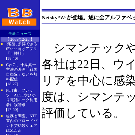
Netsky“Z”が登場。遂に全アルファ
最新ニュース
【 2009/12/25 】
シマンテックや
初詣に参拝できる
■
iPhone向けアプリ
「ｉ神社」
[18:46]
各社は22日、ウイ
GyaO!、千葉真一
■
主演の映画「戦国
自衛隊」などを無
リアを中心に感
料配信
[18:27]
NTT東、フレッ
■
度は、シマンテッ
ツ・ADSLやひか
り電話ルータ利用
者に誤請求
評価している。
[17:50]
総務省調査、NTT
■
東西のブロードバ
ンド契約数シェア
は51.1％