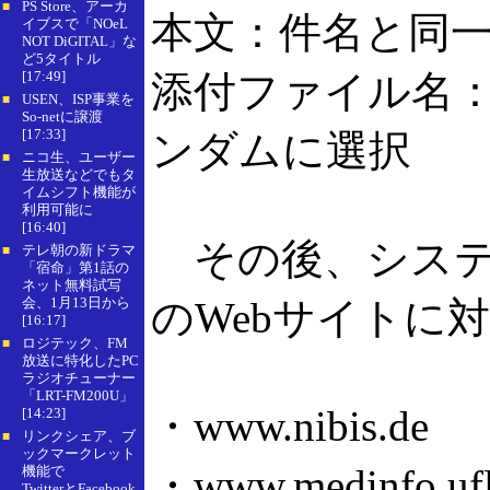
PS Store、アーカ
■
本文：件名と同
イブスで「NOeL
NOT DiGITAL」な
ど5タイトル
[17:49]
添付ファイル名：「B
USEN、ISP事業を
■
So-netに譲渡
[17:33]
ンダムに選択
ニコ生、ユーザー
■
生放送などでもタ
イムシフト機能が
利用可能に
[16:40]
その後、システム
テレ朝の新ドラマ
■
「宿命」第1話の
ネット無料試写
会、1月13日から
のWebサイトに
[16:17]
ロジテック、FM
■
放送に特化したPC
ラジオチューナー
「LRT-FM200U」
・www.nibis.de
[14:23]
リンクシェア、ブ
■
ックマークレット
・www.medinfo.ufl
機能で
TwitterとFacebook