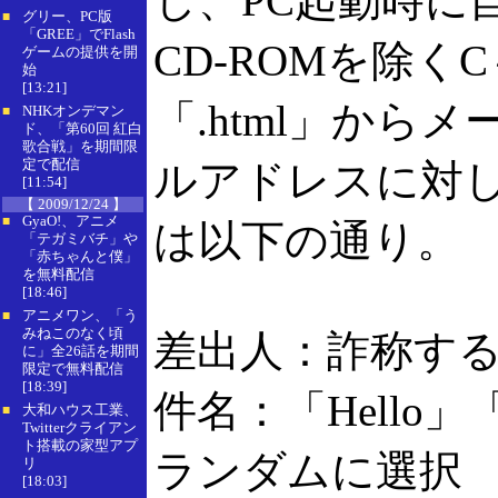
し、PC起動時に
グリー、PC版
■
「GREE」でFlash
CD-ROMを除く
ゲームの提供を開
始
[13:21]
「.html」か
NHKオンデマン
■
ド、「第60回 紅白
歌合戦」を期間限
定で配信
ルアドレスに対
[11:54]
【 2009/12/24 】
GyaO!、アニメ
■
は以下の通り。
「テガミバチ」や
「赤ちゃんと僕」
を無料配信
[18:46]
アニメワン、「う
■
みねこのなく頃
差出人：詐称す
に」全26話を期間
限定で無料配信
[18:39]
件名：「Hello」「I
大和ハウス工業、
■
Twitterクライアン
ト搭載の家型アプ
ランダムに選択
リ
[18:03]