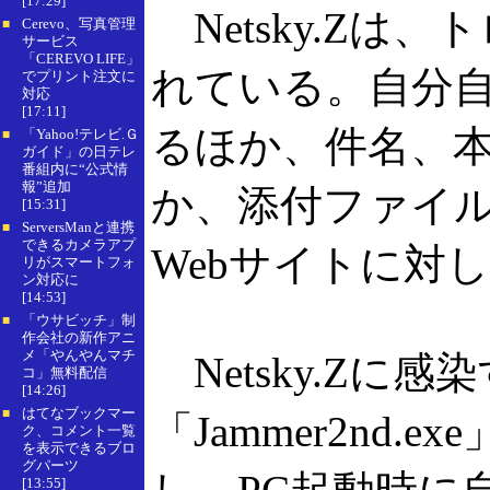
[17:29]
Netsky.Zは
Cerevo、写真管理
■
サービス
「CEREVO LIFE」
れている。自分
でプリント注文に
対応
[17:11]
るほか、件名、
「Yahoo!テレビ.Ｇ
■
ガイド」の日テレ
番組内に“公式情
報”追加
か、添付ファイル
[15:31]
ServersManと連携
■
できるカメラアプ
Webサイトに対
リがスマートフォ
ン対応に
[14:53]
「ウサビッチ」制
■
作会社の新作アニ
メ「やんやんマチ
Netsky.Zに
コ」無料配信
[14:26]
はてなブックマー
■
「Jammer2n
ク、コメント一覧
を表示できるブロ
グパーツ
[13:55]