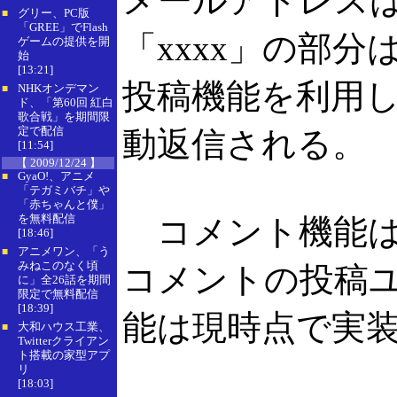
メールアドレスは「ユ
グリー、PC版
■
「GREE」でFlash
「xxxx」の部
ゲームの提供を開
始
[13:21]
投稿機能を利用し
NHKオンデマン
■
ド、「第60回 紅白
歌合戦」を期間限
定で配信
動返信される。
[11:54]
【 2009/12/24 】
GyaO!、アニメ
■
「テガミバチ」や
「赤ちゃんと僕」
を無料配信
コメント機能は
[18:46]
アニメワン、「う
■
みねこのなく頃
コメントの投稿
に」全26話を期間
限定で無料配信
[18:39]
能は現時点で実
大和ハウス工業、
■
Twitterクライアン
ト搭載の家型アプ
リ
[18:03]