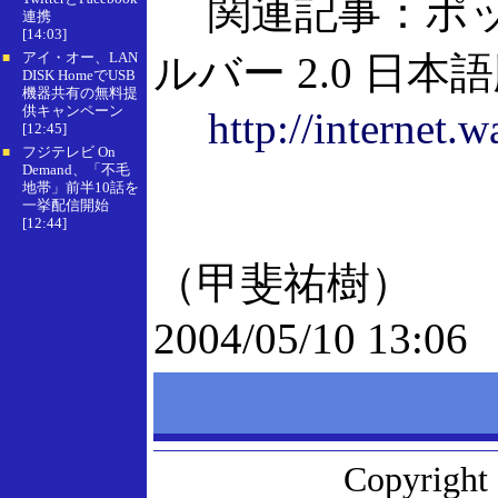
関連記事：ポップ
連携
[14:03]
アイ・オー、LAN
ルバー 2.0 日本語版
■
DISK HomeでUSB
機器共有の無料提
供キャンペーン
http://internet.
[12:45]
フジテレビ On
■
Demand、「不毛
地帯」前半10話を
一挙配信開始
[12:44]
（甲斐祐樹）
2004/05/10 13:06
Copyright 