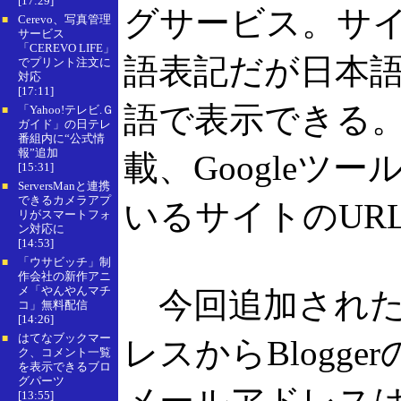
[17:29]
グサービス。サ
Cerevo、写真管理
■
サービス
「CEREVO LIFE」
語表記だが日本
でプリント注文に
対応
[17:11]
語で表示できる。
「Yahoo!テレビ.Ｇ
■
ガイド」の日テレ
番組内に“公式情
報”追加
載、Googleツー
[15:31]
ServersManと連携
■
できるカメラアプ
いるサイトのUR
リがスマートフォ
ン対応に
[14:53]
「ウサビッチ」制
■
作会社の新作アニ
メ「やんやんマチ
今回追加された
コ」無料配信
[14:26]
はてなブックマー
■
レスからBlog
ク、コメント一覧
を表示できるブロ
グパーツ
[13:55]