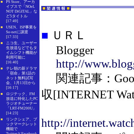
PS Store、アーカ
■
イブスで「NOeL
NOT DiGITAL」な
ど5タイトル
[17:49]
USEN、ISP事業を
■
■
ＵＲＬ
So-netに譲渡
[17:33]
ニコ生、ユーザー
■
Blogger
生放送などでもタ
イムシフト機能が
利用可能に
http://www.blog
[16:40]
テレ朝の新ドラマ
■
「宿命」第1話の
関連記事：Googl
ネット無料試写
会、1月13日から
[16:17]
収[INTERNET Wat
ロジテック、FM
■
放送に特化したPC
ラジオチューナー
「LRT-FM200U」
[14:23]
http://internet.wa
リンクシェア、ブ
■
ックマークレット
機能で
TwitterとFacebook