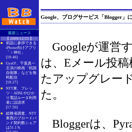
Google、ブログサービス「Blogg
最新ニュース
【 2009/12/25 】
Googleが運営す
初詣に参拝できる
■
iPhone向けアプリ
「ｉ神社」
[18:46]
は、Eメール投
GyaO!、千葉真一
■
主演の映画「戦国
自衛隊」などを無
たアップグレード
料配信
[18:27]
NTT東、フレッ
■
た。
ツ・ADSLやひか
り電話ルータ利用
者に誤請求
[17:50]
総務省調査、NTT
■
東西のブロードバ
Bloggerは、Py
ンド契約数シェア
は51.1％