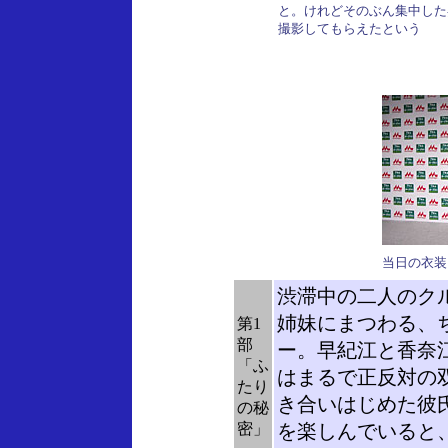
と。けれどそのぶん集中した
撮影してもらえたという
当日の衣装
渋滞中の二人のク
姉妹にまつわる、
第1
部
ー。早紀江と香奈
「ふ
はまるで正反対の
たり
き合いはじめた彼
の秘
密」
を楽しんでいると