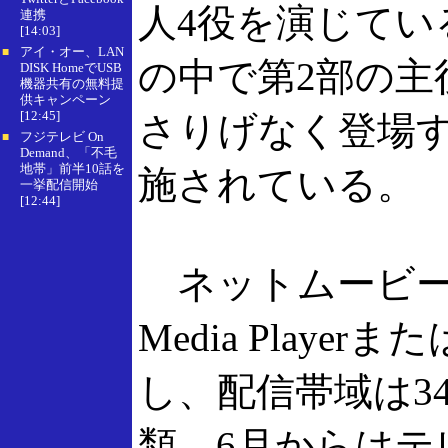
人4役を演じてい
連携
[14:03]
アイ・オー、LAN
■
の中で第2部の主
DISK HomeでUSB
機器共有の無料提
供キャンペーン
[12:45]
さりげなく登場
フジテレビ On
■
Demand、「不毛
地帯」前半10話を
施されている。
一挙配信開始
[12:44]
ネットムービーの
Media Playerま
し、配信帯域は34kb
類。6月からはテ