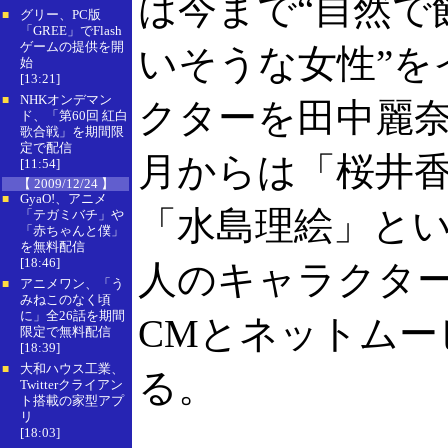
は今まで“自然で
グリー、PC版
■
「GREE」でFlash
ゲームの提供を開
いそうな女性”を
始
[13:21]
NHKオンデマン
■
クターを田中麗奈
ド、「第60回 紅白
歌合戦」を期間限
定で配信
月からは「桜井
[11:54]
【 2009/12/24 】
GyaO!、アニメ
■
「水島理絵」とい
「テガミバチ」や
「赤ちゃんと僕」
を無料配信
[18:46]
人のキャラクタ
アニメワン、「う
■
みねこのなく頃
に」全26話を期間
CMとネットムー
限定で無料配信
[18:39]
大和ハウス工業、
■
る。
Twitterクライアン
ト搭載の家型アプ
リ
[18:03]