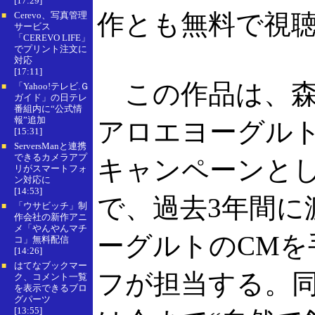
[17:29]
作とも無料で視
Cerevo、写真管理
■
サービス
「CEREVO LIFE」
でプリント注文に
対応
[17:11]
この作品は、森
「Yahoo!テレビ.Ｇ
■
ガイド」の日テレ
番組内に“公式情
報”追加
アロエヨーグルト
[15:31]
ServersManと連携
■
できるカメラアプ
キャンペーンと
リがスマートフォ
ン対応に
[14:53]
で、過去3年間に
「ウサビッチ」制
■
作会社の新作アニ
メ「やんやんマチ
ーグルトのCM
コ」無料配信
[14:26]
はてなブックマー
■
フが担当する。同
ク、コメント一覧
を表示できるブロ
グパーツ
[13:55]