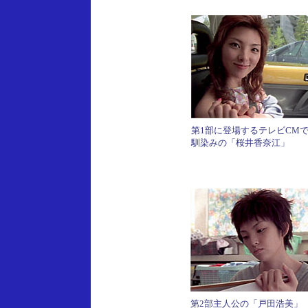
第1部に登場するテレビCM
馴染みの「桜井香奈江」
第2部主人公の「戸田浩美」