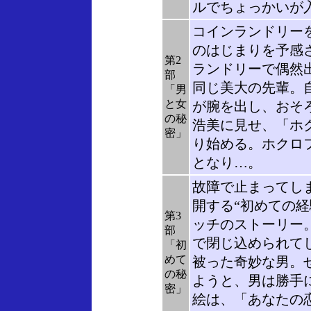
ルでちょっかいが
コインランドリー
のはじまりを予感
第2
ランドリーで偶然
部
同じ美大の先輩。
「男
と女
が腕を出し、おそ
の秘
浩美に見せ、「ホ
密」
り始める。ホクロ
となり…。
故障で止まってし
開する“初めての
第3
ッチのストーリー
部
で閉じ込められて
「初
めて
被った奇妙な男。
の秘
ようと、男は勝手
密」
絵は、「あなたの