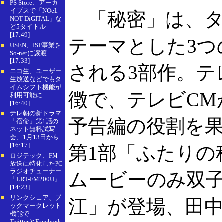
PS Store、アーカ
■
イブスで「NOeL
「秘密」は、タ
NOT DiGITAL」な
ど5タイトル
[17:49]
テーマとした3つ
USEN、ISP事業を
■
So-netに譲渡
[17:33]
される3部作。テ
ニコ生、ユーザー
■
生放送などでもタ
イムシフト機能が
徴で、テレビCM
利用可能に
[16:40]
テレ朝の新ドラマ
■
予告編の役割を
「宿命」第1話の
ネット無料試写
会、1月13日から
[16:17]
第1部「ふたりの
ロジテック、FM
■
放送に特化したPC
ラジオチューナー
ムービーのみ双
「LRT-FM200U」
[14:23]
リンクシェア、ブ
■
江」が登場、田中
ックマークレット
機能で
TwitterとFacebook