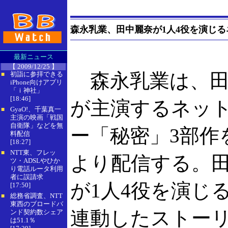
森永乳業、田中麗奈が1人4役を演じる
最新ニュース
【 2009/12/25 】
森永乳業は、田
初詣に参拝できる
■
iPhone向けアプリ
「ｉ神社」
[18:46]
が主演するネッ
GyaO!、千葉真一
■
主演の映画「戦国
自衛隊」などを無
ー「秘密」3部作
料配信
[18:27]
NTT東、フレッ
■
より配信する。
ツ・ADSLやひか
り電話ルータ利用
者に誤請求
が1人4役を演じ
[17:50]
総務省調査、NTT
■
東西のブロードバ
連動したストーリ
ンド契約数シェア
は51.1％