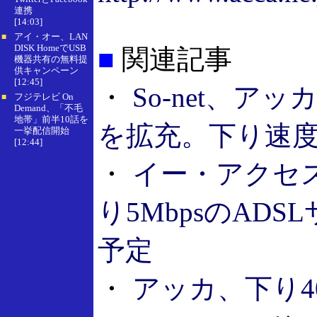
連携
[14:03]
アイ・オー、LAN
■
DISK HomeでUSB
■
関連記事
機器共有の無料提
供キャンペーン
[12:45]
・
So-net、ア
フジテレビ On
■
Demand、「不毛
地帯」前半10話を
を拡充。下り速度を
一挙配信開始
[12:44]
・
イー・アクセス
り5MbpsのAD
予定
・
アッカ、下り40