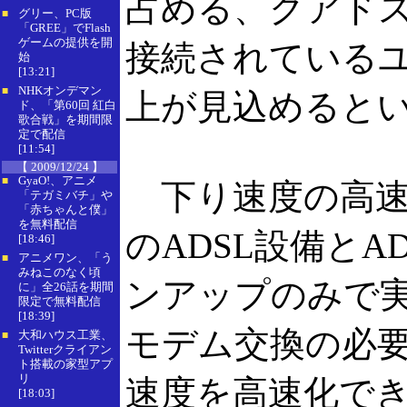
占める、クアド
グリー、PC版
■
「GREE」でFlash
ゲームの提供を開
接続されている
始
[13:21]
NHKオンデマン
■
上が見込めると
ド、「第60回 紅白
歌合戦」を期間限
定で配信
[11:54]
【 2009/12/24 】
GyaO!、アニメ
■
下り速度の高速
「テガミバチ」や
「赤ちゃんと僕」
を無料配信
のADSL設備とA
[18:46]
アニメワン、「う
■
みねこのなく頃
ンアップのみで
に」全26話を期間
限定で無料配信
[18:39]
モデム交換の必
大和ハウス工業、
■
Twitterクライアン
ト搭載の家型アプ
リ
速度を高速化で
[18:03]