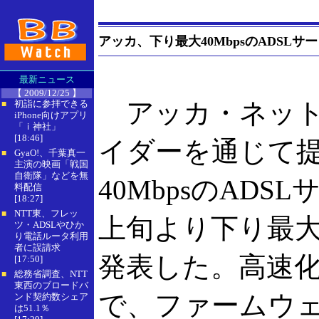
アッカ、下り最大40MbpsのADSLサ
最新ニュース
【 2009/12/25 】
アッカ・ネット
初詣に参拝できる
■
iPhone向けアプリ
「ｉ神社」
[18:46]
イダーを通じて
GyaO!、千葉真一
■
主演の映画「戦国
自衛隊」などを無
40MbpsのADS
料配信
[18:27]
NTT東、フレッ
■
上旬より下り最大4
ツ・ADSLやひか
り電話ルータ利用
者に誤請求
発表した。高速
[17:50]
総務省調査、NTT
■
東西のブロードバ
で、ファームウ
ンド契約数シェア
は51.1％