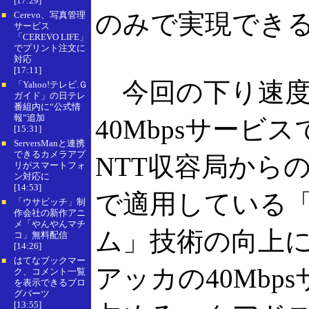
[17:29]
のみで実現でき
Cerevo、写真管理
■
サービス
「CEREVO LIFE」
でプリント注文に
対応
[17:11]
今回の下り速度
「Yahoo!テレビ.Ｇ
■
ガイド」の日テレ
番組内に“公式情
報”追加
40Mbpsサービ
[15:31]
ServersManと連携
■
できるカメラアプ
NTT収容局からの
リがスマートフォ
ン対応に
[14:53]
で適用している
「ウサビッチ」制
■
作会社の新作アニ
メ「やんやんマチ
ム」技術の向上
コ」無料配信
[14:26]
はてなブックマー
■
アッカの40Mbp
ク、コメント一覧
を表示できるブロ
グパーツ
[13:55]