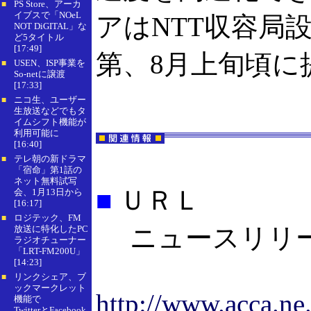
PS Store、アーカ
■
イブスで「NOeL
アはNTT収容局
NOT DiGITAL」な
ど5タイトル
[17:49]
第、8月上旬頃に
USEN、ISP事業を
■
So-netに譲渡
[17:33]
ニコ生、ユーザー
■
生放送などでもタ
イムシフト機能が
利用可能に
[16:40]
テレ朝の新ドラマ
■
「宿命」第1話の
ネット無料試写
■
ＵＲＬ
会、1月13日から
[16:17]
ロジテック、FM
■
ニュースリリ
放送に特化したPC
ラジオチューナー
「LRT-FM200U」
[14:23]
リンクシェア、ブ
■
ックマークレット
http://www.acca.ne
機能で
TwitterとFacebook