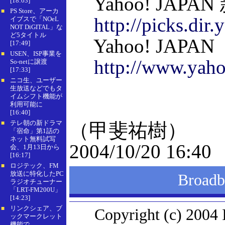
Yahoo! JAPA
[18:03]
PS Store、アーカ
■
http://picks.dir.
イブスで「NOeL
NOT DiGITAL」な
ど5タイトル
Yahoo! JAPAN
[17:49]
USEN、ISP事業を
■
http://www.yaho
So-netに譲渡
[17:33]
ニコ生、ユーザー
■
生放送などでもタ
イムシフト機能が
利用可能に
[16:40]
テレ朝の新ドラマ
（甲斐祐樹）
■
「宿命」第1話の
ネット無料試写
2004/10/20 16:40
会、1月13日から
[16:17]
ロジテック、FM
■
放送に特化したPC
Broa
ラジオチューナー
「LRT-FM200U」
[14:23]
リンクシェア、ブ
■
Copyright (c) 2004 
ックマークレット
機能で