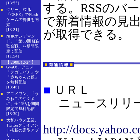
[13:55]
する。RSSのバー
グリー、PC版
■
「GREE」でFlash
で新着情報の見
ゲームの提供を開
始
[13:21]
が取得できる。
NHKオンデマン
■
ド、「第60回 紅白
歌合戦」を期間限
定で配信
[11:54]
【 2009/12/24 】
GyaO!、アニメ
■
「テガミバチ」や
「赤ちゃんと僕」
を無料配信
■
ＵＲＬ
[18:46]
アニメワン、「う
■
みねこのなく頃
ニュースリリ
に」全26話を期間
限定で無料配信
[18:39]
大和ハウス工業、
■
http://docs.yahoo.c
Twitterクライアン
ト搭載の家型アプ
リ