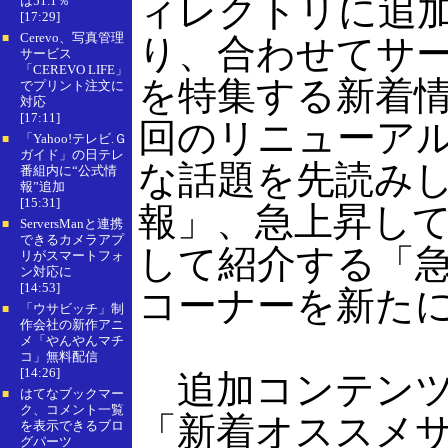
ィレクトリに追
は51.1％
[17:29]
Cerevo、写真管理
■
り、合わせてサ
サービス
「CEREVO LIFE」
を特集する新着
でプリント注文に
対応
[17:11]
回のリニューア
「Yahoo!テレビ.Ｇ
■
ガイド」の日テレ
な話題を先読み
番組内に“公式情
報”追加
[15:31]
報」、急上昇し
ServersManと連携
■
できるカメラアプ
して紹介する「
リがスマートフォ
ン対応に
[14:53]
コーナーを新た
「ウサビッチ」制
■
作会社の新作アニ
メ「やんやんマチ
コ」無料配信
[14:26]
追加コンテンツ
はてなブックマー
■
ク、コメント一覧
「新着オススメサ
を表示できるブロ
グパーツ