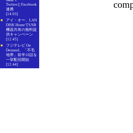
compa
TwitterとFacebook
連携
[14:03]
アイ・オー、LAN
■
DISK HomeでUSB
機器共有の無料提
供キャンペーン
[12:45]
フジテレビ On
■
Demand、「不毛
地帯」前半10話を
一挙配信開始
[12:44]