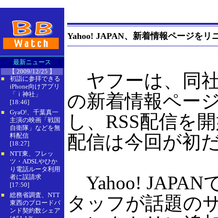
Yahoo! JAPAN、新着情報ページ
最新ニュース
【 2009/12/25 】
ヤフーは、同社が運
初詣に参拝できる
■
iPhone向けアプリ
「ｉ神社」
の新着情報ページ
[18:46]
GyaO!、千葉真一
■
し、RSS配信を開始
主演の映画「戦国
自衛隊」などを無
配信は今回が初
料配信
[18:27]
NTT東、フレッ
■
ツ・ADSLやひか
り電話ルータ利用
Yahoo! JA
者に誤請求
[17:50]
総務省調査、NTT
■
タッフが話題のサイ
東西のブロードバ
ンド契約数シェア