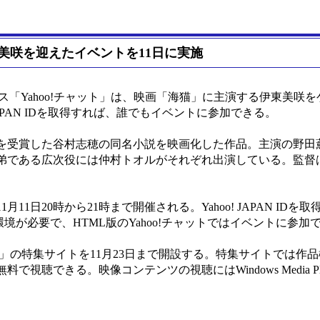
東美咲を迎えたイベントを11日に実施
ービス「Yahoo!チャット」は、映画「海猫」に主演する伊東美
 JAPAN IDを取得すれば、誰でもイベントに参加できる。
を受賞した谷村志穂の同名小説を映画化した作品。主演の野田
弟である広次役には仲村トオルがそれぞれ出演している。監督
1日20時から21時まで開催される。Yahoo! JAPAN ID
環境が必要で、HTML版のYahoo!チャットではイベントに参加
「海猫」の特集サイトを11月23日まで開設する。特集サイトでは
聴できる。映像コンテンツの視聴にはWindows Media Pla