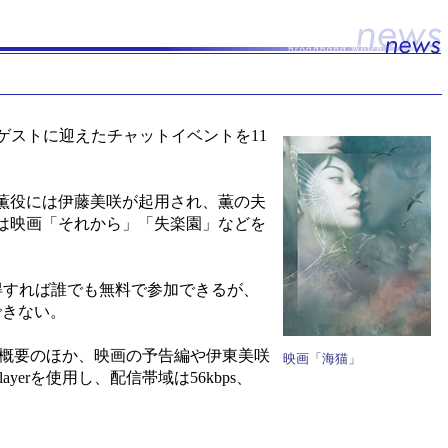
咲をゲストに迎えたチャットイベントを11
薫役には伊藤美咲が起用され、薫の夫
は映画「それから」「失楽園」などを
を取得すれば誰でも無料で参加できるが、
できない。
作品概要のほか、映画の予告編や伊東美咲
映画「海猫」
yerを使用し、配信帯域は56kbps、