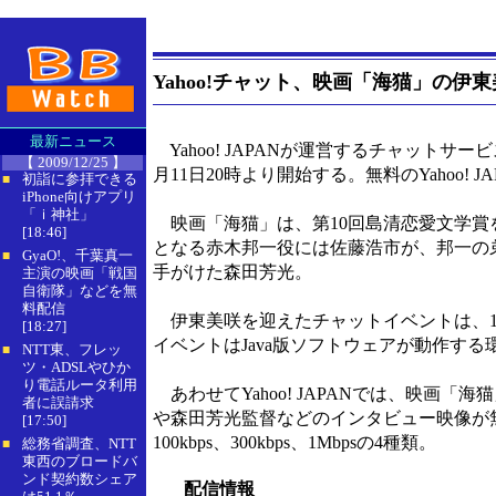
Yahoo!チャット、映画「海猫」の伊
最新ニュース
Yahoo! JAPANが運営するチャットサ
【 2009/12/25 】
月11日20時より開始する。無料のYahoo!
初詣に参拝できる
■
iPhone向けアプリ
「ｉ神社」
映画「海猫」は、第10回島清恋愛文学賞
[18:46]
となる赤木邦一役には佐藤浩市が、邦一の
GyaO!、千葉真一
■
手がけた森田芳光。
主演の映画「戦国
自衛隊」などを無
料配信
伊東美咲を迎えたチャットイベントは、11月1
[18:27]
イベントはJava版ソフトウェアが動作する
NTT東、フレッ
■
ツ・ADSLやひか
り電話ルータ利用
あわせてYahoo! JAPANでは、映画
者に誤請求
や森田芳光監督などのインタビュー映像が無料で視
[17:50]
100kbps、300kbps、1Mbpsの4種類。
総務省調査、NTT
■
東西のブロードバ
ンド契約数シェア
配信情報