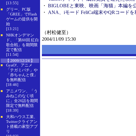
[13:55]
・
BIGLOBEと東映、映画「海猫」本編
グリー、PC版
■
・
ANA、iモード FeliCa端末やQRコー
「GREE」でFlash
ゲームの提供を開
始
[13:21]
（村松健至）
NHKオンデマン
■
2004/11/09 15:30
ド、「第60回 紅白
歌合戦」を期間限
定で配信
[11:54]
【 2009/12/24 】
GyaO!、アニメ
■
「テガミバチ」や
「赤ちゃんと僕」
を無料配信
[18:46]
アニメワン、「う
■
みねこのなく頃
に」全26話を期間
限定で無料配信
[18:39]
大和ハウス工業、
■
Twitterクライアン
ト搭載の家型アプ
リ