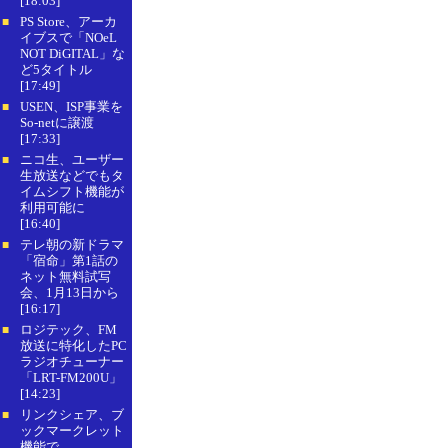
[18:03]
PS Store、アーカ
■
イブスで「NOeL
NOT DiGITAL」な
ど5タイトル
[17:49]
USEN、ISP事業を
■
So-netに譲渡
[17:33]
ニコ生、ユーザー
■
生放送などでもタ
イムシフト機能が
利用可能に
[16:40]
テレ朝の新ドラマ
■
「宿命」第1話の
ネット無料試写
会、1月13日から
[16:17]
ロジテック、FM
■
放送に特化したPC
ラジオチューナー
「LRT-FM200U」
[14:23]
リンクシェア、ブ
■
ックマークレット
機能で