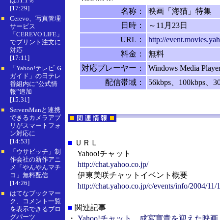
は51.1％
[17:29]
名称：
映画「海猫」特集
Cerevo、写真管理
■
日時：
～11月23日
サービス
「CEREVO LIFE」
URL：
http://event.movies.ya
でプリント注文に
対応
料金：
無料
[17:11]
対応プレーヤー：
Windows Media Playe
「Yahoo!テレビ.Ｇ
■
ガイド」の日テレ
配信帯域：
56kbps、100kbps、3
番組内に“公式情
報”追加
[15:31]
ServersManと連携
■
できるカメラアプ
リがスマートフォ
ン対応に
[14:53]
■
ＵＲＬ
「ウサビッチ」制
■
Yahoo!チャット
作会社の新作アニ
http://chat.yahoo.co.jp/
メ「やんやんマチ
伊東美咲チャットイベント概要
コ」無料配信
[14:26]
http://chat.yahoo.co.jp/c/events/info/2004/1
はてなブックマー
■
ク、コメント一覧
■
関連記事
を表示できるブロ
グパーツ
・
Yahoo!チャット、成宮寛貴を迎えた