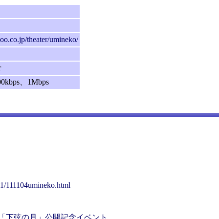
hoo.co.jp/theater/umineko/
r
00kbps、1Mbps
1/11/111104umineko.html
映画「下弦の月」公開記念イベント