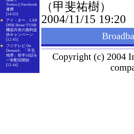
（甲斐祐樹）
TwitterとFacebook
連携
[14:03]
2004/11/15 19:20
アイ・オー、LAN
■
DISK HomeでUSB
機器共有の無料提
Broad
供キャンペーン
[12:45]
フジテレビ On
■
Demand、「不毛
Copyright (c) 2004 I
地帯」前半10話を
一挙配信開始
compan
[12:44]