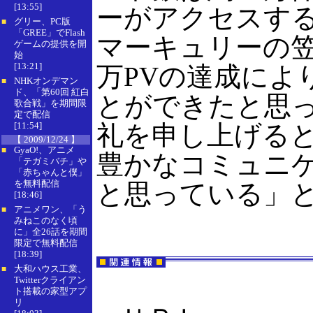
[13:55]
ーがアクセスする
グリー、PC版
■
「GREE」でFlash
マーキュリーの笠
ゲームの提供を開
始
[13:21]
万PVの達成によ
NHKオンデマン
■
ド、「第60回 紅白
とができたと思
歌合戦」を期間限
定で配信
[11:54]
礼を申し上げると
【 2009/12/24 】
GyaO!、アニメ
■
豊かなコミュニ
「テガミバチ」や
「赤ちゃんと僕」
を無料配信
と思っている」
[18:46]
アニメワン、「う
■
みねこのなく頃
に」全26話を期間
限定で無料配信
[18:39]
大和ハウス工業、
■
Twitterクライアン
ト搭載の家型アプ
リ