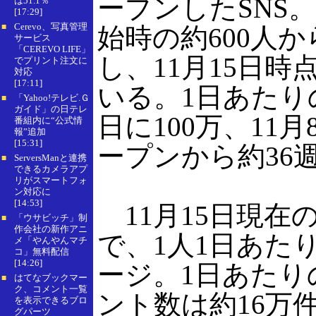
ープンしたSNS
は51.1％
[17:29]
Cerevo、写真管理
■
始時の約600人か
サービス
「CEREVO LIFE」
し、11月15日時
でプリント注文に
対応
[17:11]
いる。1日あたりの
「Yahoo!テレビ.Ｇ
■
ガイド」の日テレ
日に100万、11月
番組内に“公式情
報”追加
[15:31]
ープンから約36週
ServersManと連携
■
できるカメラアプ
リがスマートフォ
ン対応に
[14:53]
11月15日現在のm
「ウサビッチ」制
■
作会社の新作アニ
で、1人1日あた
メ「やんやんマチ
コ」無料配信
[14:26]
ージ。1日あたり
はてなブックマー
■
ク、コメント一覧
ント数は約16万
を表示できるブロ
グパーツ