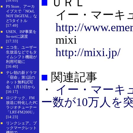
■
ＵＲＬ
[18:03]
PS Store、アーカ
■
イー・マーキ
イブスで「NOeL
NOT DiGITAL」な
ど5タイトル
http://www.emer
[17:49]
USEN、ISP事業を
■
mixi
So-netに譲渡
[17:33]
ニコ生、ユーザー
■
http://mixi.jp/
生放送などでもタ
イムシフト機能が
利用可能に
[16:40]
テレ朝の新ドラマ
■
関連記事
■
「宿命」第1話の
ネット無料試写
・
イー・マーキュ
会、1月13日から
[16:17]
ロジテック、FM
ー数が10万人を
■
放送に特化したPC
ラジオチューナー
「LRT-FM200U」
[14:23]
リンクシェア、ブ
■
ックマークレット
機能で