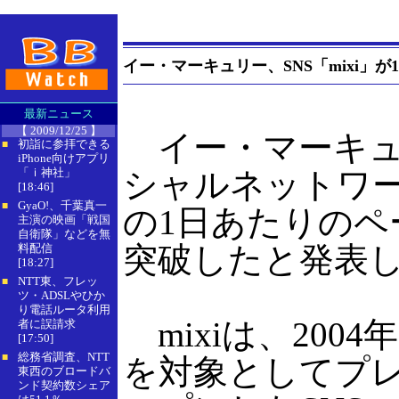
イー・マーキュリー、SNS「mixi」が1,
最新ニュース
【 2009/12/25 】
イー・マーキュ
初詣に参拝できる
■
iPhone向けアプリ
「ｉ神社」
シャルネットワーク
[18:46]
GyaO!、千葉真一
■
の1日あたりのペー
主演の映画「戦国
自衛隊」などを無
突破したと発表
料配信
[18:27]
NTT東、フレッ
■
ツ・ADSLやひか
り電話ルータ利用
mixiは、200
者に誤請求
[17:50]
総務省調査、NTT
■
を対象としてプレ
東西のブロードバ
ンド契約数シェア