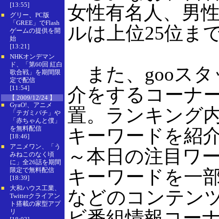
[13:55]
女性有名人、男
グリー、PC版
■
「GREE」でFlash
ルは上位25位ま
ゲームの提供を開
始
[13:21]
NHKオンデマン
■
ド、「第60回 紅白
また、gooスタ
歌合戦」を期間限
定で配信
[11:54]
介をするコーナ
【 2009/12/24 】
GyaO!、アニメ
■
置。ランキング
「テガミバチ」や
「赤ちゃんと僕」
を無料配信
キーワードを紹
[18:46]
アニメワン、「う
■
～本日の注目ワ
みねこのなく頃
に」全26話を期間
限定で無料配信
キーワードを一
[18:39]
大和ハウス工業、
■
などのコンテン
Twitterクライアン
ト搭載の家型アプ
ビ番組情報コーナ
リ