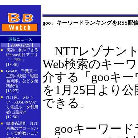
goo、キーワードランキングをRSS配
最新ニュース
【 2009/12/25 】
NTTレゾナント
初詣に参拝できる
■
iPhone向けアプリ
「ｉ神社」
Web検索のキー
[18:46]
GyaO!、千葉真一
■
介する「gooキ
主演の映画「戦国
自衛隊」などを無
を1月25日より
料配信
[18:27]
NTT東、フレッ
■
できる。
ツ・ADSLやひか
り電話ルータ利用
者に誤請求
[17:50]
総務省調査、NTT
■
gooキーワード
東西のブロードバ
ンド契約数シェア