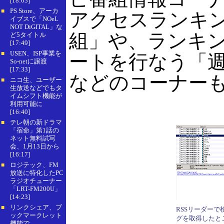
[18:03]
PS Store、アーカ
■
アクセスランキ
イブスで「NOeL
NOT DiGITAL」な
組」や、ランキ
ど5タイトル
[17:49]
USEN、ISP事業を
■
ートを行なう「
So-netに譲渡
[17:33]
などのコーナー
ニコ生、ユーザー
■
生放送などでもタ
イムシフト機能が
利用可能に
[16:40]
テレ朝の新ドラマ
■
「宿命」第1話の
ネット無料試写
会、1月13日から
[16:17]
ロジテック、FM
■
放送に特化したPC
ラジオチューナー
「LRT-FM200U」
[14:23]
リンクシェア、ブ
■
RSSリーダーで
ックマークレット
グを取得したと
機能で