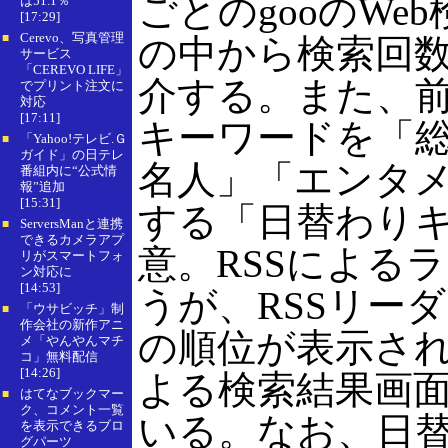
ごとのgooのW
は51.1％
[17:29]
Cerevo、写真管理
■
の中から検索回数
サービス
「CEREVO LIFE」
介する。また、
でプリント注文に
対応
[17:11]
キーワードを「
「Yahoo!テレビ.Ｇ
■
ガイド」の日テレ
名人」「エンタメ
番組内に“公式情
報”追加
[15:31]
する「日替わり
ServersManと連携
■
できるカメラアプ
意。RSSによる
リがスマートフォ
ン対応に
[14:53]
うが、RSSリー
「ウサビッチ」制
■
作会社の新作アニ
の順位が表示され
メ「やんやんマチ
コ」無料配信
[14:26]
よる検索結果画
はてなブックマー
■
ク、コメント一覧
いる。なお、日
を表示できるブロ
グパーツ