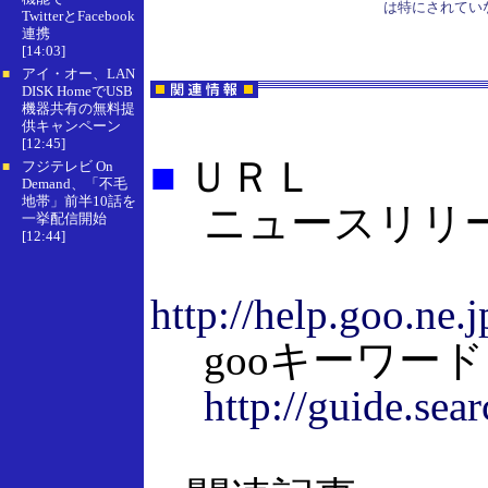
は特にされてい
TwitterとFacebook
連携
[14:03]
アイ・オー、LAN
■
DISK HomeでUSB
機器共有の無料提
供キャンペーン
[12:45]
■
ＵＲＬ
フジテレビ On
■
Demand、「不毛
地帯」前半10話を
ニュースリリ
一挙配信開始
[12:44]
http://help.goo.ne.
gooキーワー
http://guide.sea