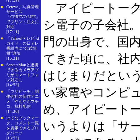
[17:29]
アイピートーク
Cerevo、写真管理
■
サービス
「CEREVO LIFE」
シ電子の子会社
でプリント注文に
対応
[17:11]
門の出身で、国
「Yahoo!テレビ.Ｇ
■
ガイド」の日テレ
番組内に“公式情
報”追加
てきた頃に、社
[15:31]
ServersManと連携
■
できるカメラアプ
はじまりだとい
リがスマートフォ
ン対応に
[14:53]
い家電やコンピ
「ウサビッチ」制
■
作会社の新作アニ
メ「やんやんマチ
め、アイピート
コ」無料配信
[14:26]
はてなブックマー
■
いうよりは「サ
ク、コメント一覧
を表示できるブロ
グパーツ
[13:55]