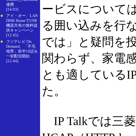
連携
ービスについて
[14:03]
アイ・オー、LAN
■
DISK HomeでUSB
る囲い込みを行な
機器共有の無料提
供キャンペーン
[12:45]
では」と疑問を
フジテレビ On
■
Demand、「不毛
地帯」前半10話を
関わらず、家電感覚
一挙配信開始
[12:44]
とも適しているI
た。
IP Talkでは