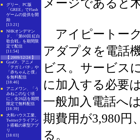
メージであると
グリー、PC版
■
「GREE」でFlash
ゲームの提供を開
始
[13:21]
アイピートークが
NHKオンデマン
■
ド、「第60回 紅白
歌合戦」を期間限
定で配信
アダプタを電話機
[11:54]
【 2009/12/24 】
GyaO!、アニメ
■
ビス。サービス
「テガミバチ」や
「赤ちゃんと僕」
を無料配信
に加入する必要はな
[18:46]
アニメワン、「う
■
みねこのなく頃
一般加入電話へは
に」全26話を期間
限定で無料配信
[18:39]
期費用が3,980
大和ハウス工業、
■
Twitterクライアン
ト搭載の家型アプ
リ
る。
[18:03]