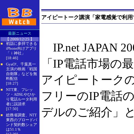
アイピートーク講演「家電感覚で利用
最新ニュース
【 2009/12/25 】
IP.net JAPA
初詣に参拝できる
■
iPhone向けアプリ
「ｉ神社」
[18:46]
「IP電話市場の
GyaO!、千葉真一
■
主演の映画「戦国
自衛隊」などを無
アイピートークの
料配信
[18:27]
NTT東、フレッ
■
フリーのIP電話
ツ・ADSLやひか
り電話ルータ利用
者に誤請求
デルのご紹介」
[17:50]
総務省調査、NTT
■
東西のブロードバ
ンド契約数シェア
は51.1％