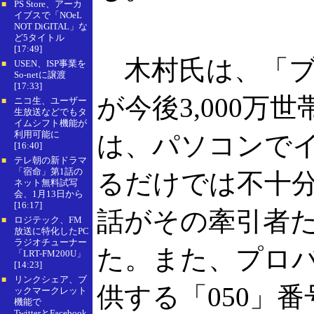
PS Store、アーカ
■
イブスで「NOeL
NOT DiGITAL」な
ど5タイトル
[17:49]
木村氏は、「ブ
USEN、ISP事業を
■
So-netに譲渡
[17:33]
が今後3,000万
ニコ生、ユーザー
■
生放送などでもタ
イムシフト機能が
利用可能に
は、パソコンで
[16:40]
テレ朝の新ドラマ
■
「宿命」第1話の
るだけでは不十分
ネット無料試写
会、1月13日から
[16:17]
話がその牽引者
ロジテック、FM
■
放送に特化したPC
ラジオチューナー
た。また、プロ
「LRT-FM200U」
[14:23]
リンクシェア、ブ
■
供する「050」番
ックマークレット
機能で
TwitterとFacebook