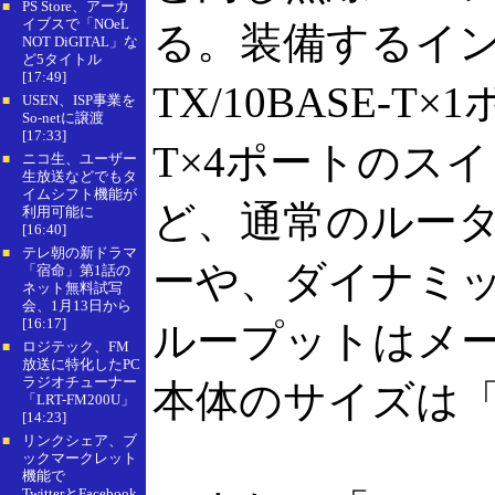
PS Store、アーカ
■
イブスで「NOeL
る。装備するインタ
NOT DiGITAL」な
ど5タイトル
[17:49]
TX/10BASE-T×
USEN、ISP事業を
■
So-netに譲渡
[17:33]
T×4ポートのス
ニコ生、ユーザー
■
生放送などでもタ
イムシフト機能が
ど、通常のルータ機
利用可能に
[16:40]
テレ朝の新ドラマ
■
ーや、ダイナミッ
「宿命」第1話の
ネット無料試写
会、1月13日から
[16:17]
ループットはメー
ロジテック、FM
■
放送に特化したPC
ラジオチューナー
本体のサイズは「
「LRT-FM200U」
[14:23]
リンクシェア、ブ
■
ックマークレット
機能で
TwitterとFacebook