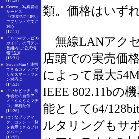
[17:29]
類。価格はいず
Cerevo、写真管理
■
サービス
「CEREVO LIFE」
でプリント注文に
対応
[17:11]
無線LANアクセ
「Yahoo!テレビ.Ｇ
■
ガイド」の日テレ
番組内に“公式情
報”追加
店頭での実売価格は1
[15:31]
ServersManと連携
■
できるカメラアプ
によって最大54
リがスマートフォ
ン対応に
[14:53]
IEEE 802.
「ウサビッチ」制
■
作会社の新作アニ
メ「やんやんマチ
能として64/12
コ」無料配信
[14:26]
はてなブックマー
■
ルタリングもサ
ク、コメント一覧
を表示できるブロ
グパーツ
[13:55]