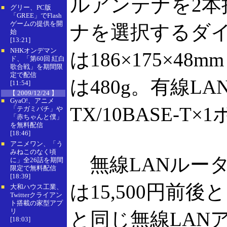
ルアンテナを2
グリー、PC版
■
「GREE」でFlash
ゲームの提供を開
ナを選択するダ
始
[13:21]
NHKオンデマン
■
は186×175×
ド、「第60回 紅白
歌合戦」を期間限
定で配信
は480g。有線LA
[11:54]
【 2009/12/24 】
GyaO!、アニメ
■
TX/10BASE-
「テガミバチ」や
「赤ちゃんと僕」
を無料配信
[18:46]
アニメワン、「う
■
みねこのなく頃
無線LANルータ
に」全26話を期間
限定で無料配信
[18:39]
は15,500円前後
大和ハウス工業、
■
Twitterクライアン
ト搭載の家型アプ
リ
と同じ無線LAN
[18:03]