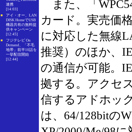
また、「WPC54
連携
[14:03]
アイ・オー、LAN
■
カード。実売価格は7
DISK HomeでUSB
機器共有の無料提
供キャンペーン
に対応した無線LA
[12:45]
フジテレビ On
■
Demand、「不毛
推奨）のほか、IE
地帯」前半10話を
一挙配信開始
[12:44]
の通信が可能。IEE
拠する。アクセ
信するアドホッ
は、64/128bit
XP/2000/Me/