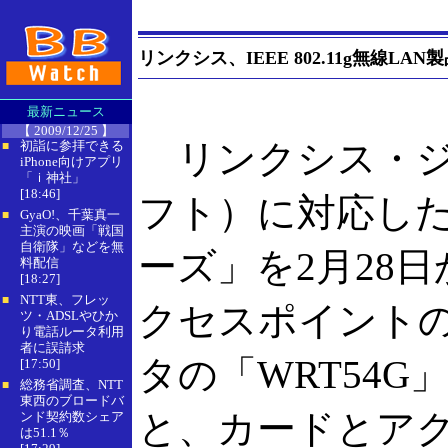
リンクシス、IEEE 802.11g無線LAN製
最新ニュース
【 2009/12/25 】
リンクシス・ジャパ
初詣に参拝できる
■
iPhone向けアプリ
「ｉ神社」
[18:46]
フト）に対応した無線
GyaO!、千葉真一
■
主演の映画「戦国
自衛隊」などを無
ーズ」を2月28
料配信
[18:27]
NTT東、フレッ
■
クセスポイントの「
ツ・ADSLやひか
り電話ルータ利用
者に誤請求
タの「WRT54G
[17:50]
総務省調査、NTT
■
東西のブロードバ
と、カードとア
ンド契約数シェア
は51.1％