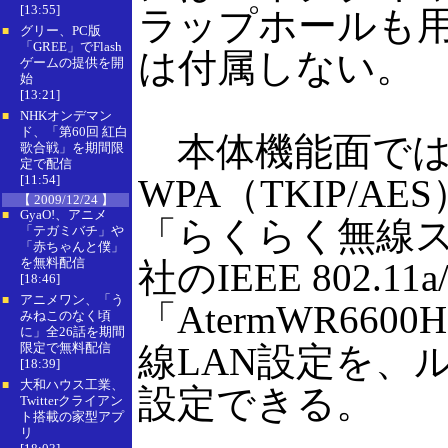
[13:55]
ラップホールも
グリー、PC版
■
「GREE」でFlash
は付属しない。
ゲームの提供を開
始
[13:21]
NHKオンデマン
■
ド、「第60回 紅白
本体機能面では、64
歌合戦」を期間限
定で配信
[11:54]
WPA（TKIP/
【 2009/12/24 】
GyaO!、アニメ
■
「らくらく無線
「テガミバチ」や
「赤ちゃんと僕」
を無料配信
社のIEEE 802.
[18:46]
アニメワン、「う
■
「AtermWR660
みねこのなく頃
に」全26話を期間
限定で無料配信
線LAN設定を、
[18:39]
大和ハウス工業、
■
設定できる。
Twitterクライアン
ト搭載の家型アプ
リ