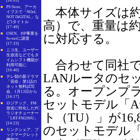
[18:03]
PS Store、アーカ
■
本体サイズは約30.
イブスで「NOeL
NOT DiGITAL」な
高）で、重量は約30g
ど5タイトル
[17:49]
USEN、ISP事業を
■
に対応する。
So-netに譲渡
[17:33]
ニコ生、ユーザー
■
生放送などでもタ
イムシフト機能が
合わせて同社では、
利用可能に
[16:40]
LANルータのセ
テレ朝の新ドラマ
■
「宿命」第1話の
ネット無料試写
る。オープンプライ
会、1月13日から
[16:17]
セットモデル「At
ロジテック、FM
■
放送に特化したPC
ラジオチューナー
ト（TU）」が16,8
「LRT-FM200U」
[14:23]
のセットモデル「A
リンクシェア、ブ
■
ックマークレット
機能で