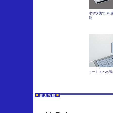
水平状態で±90
能
ノートPCへの