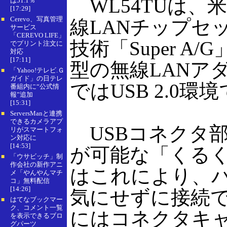
WL54TUは、米Ath
は51.1％
[17:29]
Cerevo、写真管理
■
線LANチップセ
サービス
「CEREVO LIFE」
技術「Super 
でプリント注文に
対応
[17:11]
型の無線LANア
「Yahoo!テレビ.Ｇ
■
ガイド」の日テレ
ではUSB 2.0
番組内に“公式情
報”追加
[15:31]
ServersManと連携
■
できるカメラアプ
USBコネクタ部
リがスマートフォ
ン対応に
[14:53]
が可能な「くる
「ウサビッチ」制
■
作会社の新作アニ
はこれにより、パ
メ「やんやんマチ
コ」無料配信
[14:26]
気にせずに接続
はてなブックマー
■
ク、コメント一覧
にはコネクタキ
を表示できるブロ
グパーツ