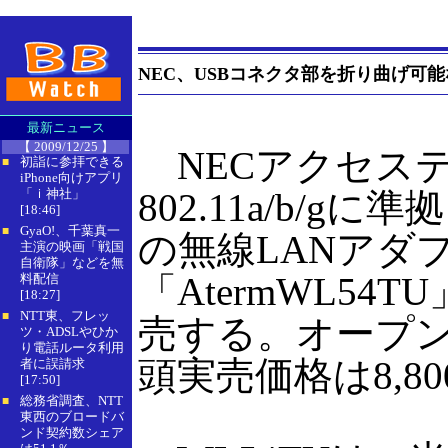
NEC、USBコネクタ部を折り曲げ可能な1
最新ニュース
【 2009/12/25 】
NECアクセステ
初詣に参拝できる
■
iPhone向けアプリ
「ｉ神社」
802.11a/b/g
[18:46]
GyaO!、千葉真一
■
の無線LANアダ
主演の映画「戦国
自衛隊」などを無
「AtermWL54
料配信
[18:27]
NTT東、フレッ
■
売する。オープ
ツ・ADSLやひか
り電話ルータ利用
頭実売価格は8,8
者に誤請求
[17:50]
総務省調査、NTT
■
東西のブロードバ
ンド契約数シェア