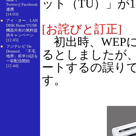
ット（TU）」が1
TwitterとFacebook
連携
[14:03]
アイ・オー、LAN
■
[お詫びと訂正]
DISK HomeでUSB
機器共有の無料提
供キャンペーン
初出時、WEPにつ
[12:45]
フジテレビ On
■
るとしましたが、正し
Demand、「不毛
地帯」前半10話を
一挙配信開始
ートするの誤り
[12:44]
す。