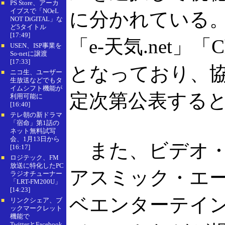
PS Store、アーカ
■
イブスで「NOeL
に分かれている
NOT DiGITAL」な
ど5タイトル
[17:49]
「e-天気.net」「C
USEN、ISP事業を
■
So-netに譲渡
[17:33]
となっており、
ニコ生、ユーザー
■
生放送などでもタ
イムシフト機能が
定次第公表する
利用可能に
[16:40]
テレ朝の新ドラマ
■
「宿命」第1話の
ネット無料試写
会、1月13日から
また、ビデオ・
[16:17]
ロジテック、FM
■
放送に特化したPC
アスミック・エー
ラジオチューナー
「LRT-FM200U」
[14:23]
ベエンターテイ
リンクシェア、ブ
■
ックマークレット
機能で
TwitterとFacebook