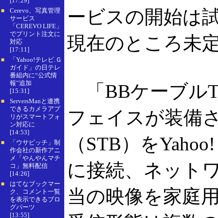
[17:29]
ービスの開始は
Cerevo、写真管理
■
サービス
「CEREVO LIFE」
でプリント注文に
現在のところ未
対応
[17:11]
「Yahoo!テレビ.Ｇ
■
ガイド」の日テレ
番組内に“公式情
報”追加
「BBケーブル
[15:31]
ServersManと連携
■
できるカメラアプ
フェイスが装備
リがスマートフォ
ン対応に
[14:53]
（STB）をYaho
「ウサビッチ」制
■
作会社の新作アニ
メ「やんやんマチ
に接続、ネットワ
コ」無料配信
[14:26]
はてなブックマー
■
当の映像を家庭
ク、コメント一覧
を表示できるブロ
グパーツ
[13:55]