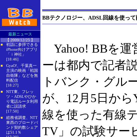
BBテクノロジー、ADSL回線を使って
最新ニュース
【 2009/12/25 】
Yahoo! BB
初詣に参拝できる
■
iPhone向けアプリ
「ｉ神社」
[18:46]
ーは都内で記者
GyaO!、千葉真一
■
主演の映画「戦国
自衛隊」などを無
トバンク・グルー
料配信
[18:27]
NTT東、フレッ
■
が、12月5日からYa
ツ・ADSLやひか
り電話ルータ利用
者に誤請求
線を使った有線テ
[17:50]
総務省調査、NTT
■
東西のブロードバ
TV」の試験サー
ンド契約数シェア
は51.1％