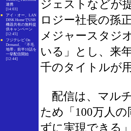
ジェストなどが提
連携
[14:03]
アイ・オー、LAN
■
ロジー社長の孫
DISK HomeでUSB
機器共有の無料提
供キャンペーン
メジャースタジ
[12:45]
フジテレビ On
■
Demand、「不毛
いる」とし、来年
地帯」前半10話を
一挙配信開始
[12:44]
千のタイトルが
配信は、マルチ
ため「100万人
ずに実現できる