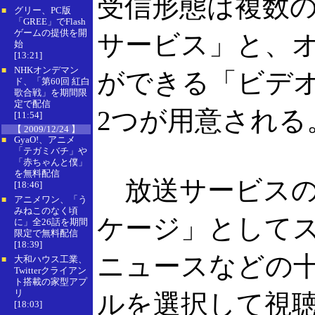
受信形態は複数
グリー、PC版
■
「GREE」でFlash
ゲームの提供を開
サービス」と、
始
[13:21]
NHKオンデマン
■
ができる「ビデオ
ド、「第60回 紅白
歌合戦」を期間限
定で配信
2つが用意される
[11:54]
【 2009/12/24 】
GyaO!、アニメ
■
「テガミバチ」や
「赤ちゃんと僕」
を無料配信
放送サービスの
[18:46]
アニメワン、「う
■
みねこのなく頃
ケージ」として
に」全26話を期間
限定で無料配信
[18:39]
ニュースなどの
大和ハウス工業、
■
Twitterクライアン
ト搭載の家型アプ
リ
ルを選択して視
[18:03]