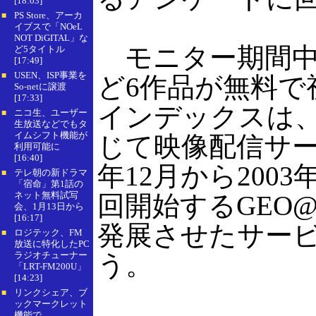
[18:03]
PS Store、アーカ
■
イブスで「NOeL
NOT DiGITAL」な
モニター期間中
ど5タイトル
[17:49]
USEN、ISP事業を
■
ど6作品が無料で
So-netに譲渡
[17:33]
インデックスは
ニコ生、ユーザー
■
生放送などでもタ
イムシフト機能が
じて映像配信サー
利用可能に
[16:40]
年12月から200
テレ朝の新ドラマ
■
「宿命」第1話の
ネット無料試写
回開始するGEO
会、1月13日から
[16:17]
発展させたサー
ロジテック、FM
■
放送に特化したPC
ラジオチューナー
う。
「LRT-FM200U」
[14:23]
リンクシェア、ブ
■
ックマークレット
機能で