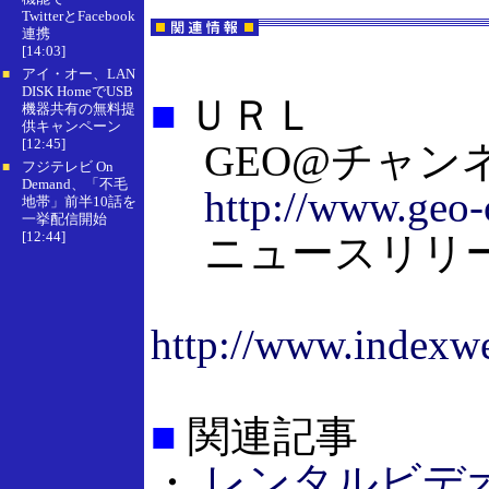
TwitterとFacebook
連携
[14:03]
アイ・オー、LAN
■
DISK HomeでUSB
■
ＵＲＬ
機器共有の無料提
供キャンペーン
[12:45]
GEO@チャン
フジテレビ On
■
Demand、「不毛
http://www.geo-
地帯」前半10話を
一挙配信開始
[12:44]
ニュースリリ
http://www.indexwe
■
関連記事
・
レンタルビデ