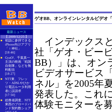
ゲオBB、オンラインレンタルビデオ「
最新ニュース
【 2009/12/25 】
インデックスと
初詣に参拝できる
■
iPhone向けアプリ
「ｉ神社」
社「ゲオ・ビー
[18:46]
GyaO!、千葉真一
■
BB）」は、オン
主演の映画「戦国
自衛隊」などを無
ビデオサービス「
料配信
[18:27]
NTT東、フレッ
■
ネル」を2005
ツ・ADSLやひか
り電話ルータ利用
発表した。これに
者に誤請求
[17:50]
総務省調査、NTT
■
体験モニターを
東西のブロードバ
ンド契約数シェア