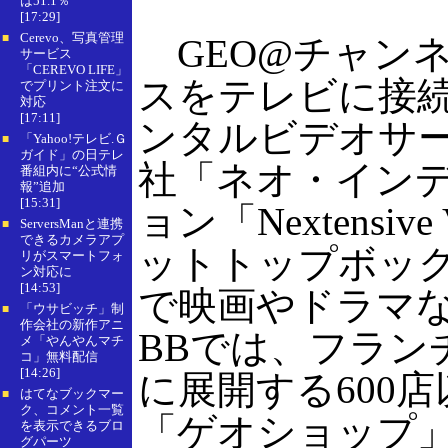
は51.1％
[17:29]
Cerevo、写真管理
■
GEO@チャン
サービス
「CEREVO LIFE」
スをテレビに接
でプリント注文に
対応
[17:11]
ンタルビデオサ
「Yahoo!テレビ.Ｇ
■
ガイド」の日テレ
社「ネオ・インデ
番組内に“公式情
報”追加
[15:31]
ョン「Nextens
ServersManと連携
■
できるカメラアプ
ットトップボッ
リがスマートフォ
ン対応に
[14:53]
で映画やドラマ
「ウサビッチ」制
■
作会社の新作アニ
BBでは、フラン
メ「やんやんマチ
コ」無料配信
[14:26]
に展開する600
はてなブックマー
■
ク、コメント一覧
「ゲオショップ」
を表示できるブロ
グパーツ