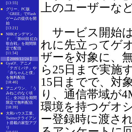
[13:55]
上のユーザーな
グリー、PC版
■
「GREE」でFlash
ゲームの提供を開
始
[13:21]
サービス開始は2
NHKオンデマン
■
ド、「第60回 紅白
れに先立ってゲ
歌合戦」を期間限
定で配信
[11:54]
ザーを対象に、無
【 2009/12/24 】
GyaO!、アニメ
■
ら25日まで実施
「テガミバチ」や
「赤ちゃんと僕」
を無料配信
15日までで、対
[18:46]
アニメワン、「う
■
り、通信帯域が4
みねこのなく頃
に」全26話を期間
限定で無料配信
環境を持つゲオ
[18:39]
大和ハウス工業、
■
ー登録時に渡さ
Twitterクライアン
ト搭載の家型アプ
るアンケートに
リ