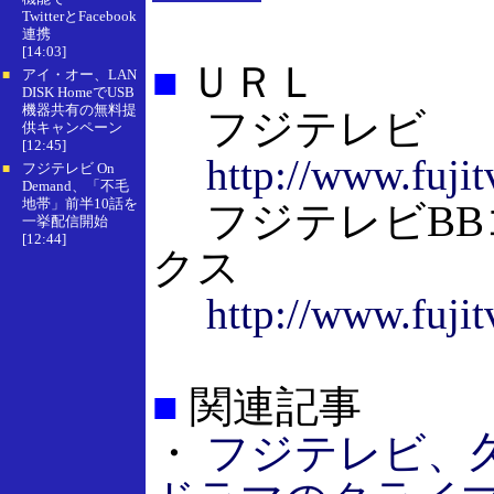
TwitterとFacebook
連携
[14:03]
■
ＵＲＬ
アイ・オー、LAN
■
DISK HomeでUSB
機器共有の無料提
フジテレビ
供キャンペーン
[12:45]
http://www.fujitv
フジテレビ On
■
Demand、「不毛
地帯」前半10話を
フジテレビBB
一挙配信開始
[12:44]
クス
http://www.fujit
■
関連記事
・
フジテレビ、