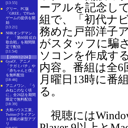
[13:55]
ーアルを記念し
グリー、PC版
■
「GREE」でFlash
組で、「初代ナ
ゲームの提供を開
始
[13:21]
務めた戸部洋子
NHKオンデマン
■
ド、「第60回 紅白
がスタッフに騙
歌合戦」を期間限
定で配信
[11:54]
ソコンを作成す
【 2009/12/24 】
GyaO!、アニメ
■
内容。番組は全6
「テガミバチ」や
「赤ちゃんと僕」
を無料配信
月曜日13時に番
[18:46]
アニメワン、「う
■
る。
みねこのなく頃
に」全26話を期間
限定で無料配信
[18:39]
大和ハウス工業、
■
視聴にはWindows
Twitterクライアン
ト搭載の家型アプ
Player 9以上とMac
リ