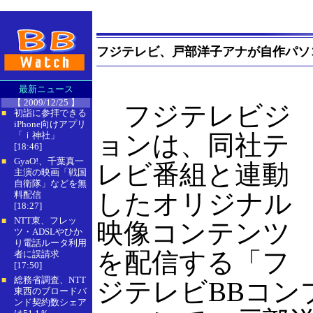
フジテレビ、戸部洋子アナが自作パソ
最新ニュース
【 2009/12/25 】
フジテレビジ
初詣に参拝できる
■
iPhone向けアプリ
「ｉ神社」
ョンは、同社テ
[18:46]
GyaO!、千葉真一
■
レビ番組と連動
主演の映画「戦国
自衛隊」などを無
したオリジナル
料配信
[18:27]
NTT東、フレッ
■
映像コンテンツ
ツ・ADSLやひか
り電話ルータ利用
を配信する「フ
者に誤請求
[17:50]
総務省調査、NTT
■
ジテレビBBコン
東西のブロードバ
ンド契約数シェア