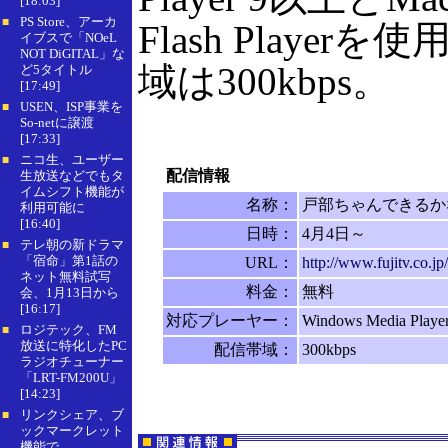
[18:03]
PS Store、アーカ
■
Flash Player
イブスで「NOeL
NOT DiGITAL」な
域は300kbps。
ど5タイトル
[17:49]
USEN、ISP事業を
■
So-netに譲渡
[17:33]
ニコ生、ユーザー
■
配信情報
生放送などでもタ
イムシフト機能が
名称：
戸部ちゃんできるか
利用可能に
[16:40]
日時：
4月4日～
テレ朝の新ドラマ
■
「宿命」第1話の
URL：
http://www.fujitv.co.j
ネット無料試写
料金：
無料
会、1月13日から
[16:17]
対応プレーヤー：
Windows Media Playe
ロジテック、FM
■
放送に特化したPC
配信帯域：
300kbps
ラジオチューナー
「LRT-FM200U」
[14:23]
リンクシェア、ブ
■
ックマークレット
機能で