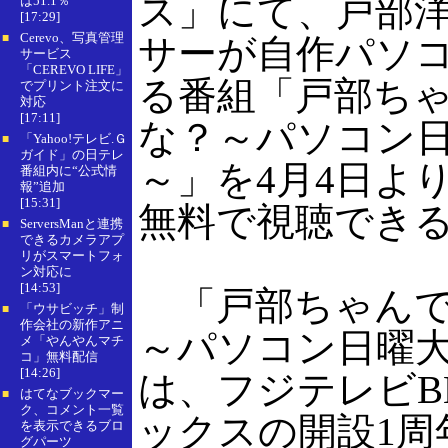
ス」にて、戸部
は51.1％
[17:29]
Cerevo、写真管理
■
サーが自作パソ
サービス
「CEREVO LIFE」
る番組「戸部ち
でプリント注文に
対応
[17:11]
な？～パソコン
「Yahoo!テレビ.Ｇ
■
ガイド」の日テレ
～」を4月4日よ
番組内に“公式情
報”追加
[15:31]
無料で視聴でき
ServersManと連携
■
できるカメラアプ
リがスマートフォ
ン対応に
[14:53]
「戸部ちゃんで
「ウサビッチ」制
■
作会社の新作アニ
～パソコン日曜
メ「やんやんマチ
コ」無料配信
[14:26]
は、フジテレビB
はてなブックマー
■
ク、コメント一覧
ックスの開設1周
を表示できるブロ
グパーツ