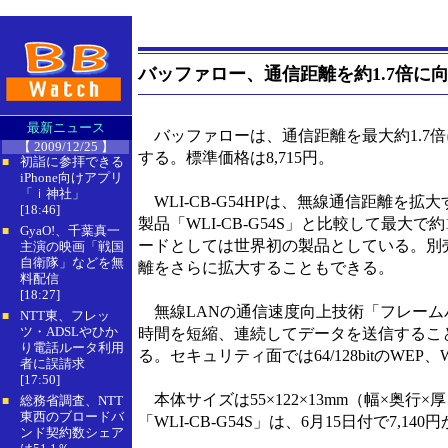
バッファロー、通信距離を約1.7倍に向
最新ニュース
バッファローは、通信距離を最大約1.7倍に高めた
【 2009/12/25 】
する。標準価格は8,715円。
初詣に参拝できる
■
iPhone向けアプリ
「ｉ神社」
WLI-CB-G54HPは、無線通信距離を拡大する
[18:46]
製品「WLI-CB-G54S」と比較して最大で約
GyaO!、千葉真一
■
ードとしては世界初の製品としている。別売の
主演の映画「戦国
自衛隊」などを無
離をさらに拡大することもできる。
料配信
[18:27]
無線LANの通信速度向上技術「フレーム
NTT東、フレッ
■
ツ・ADSLやひか
時間を短縮、連続してデータを送信すること
り電話ルータ利用
る。セキュリティ面では64/128bitのWEP、W
者に誤請求
[17:50]
本体サイズは55×122×13mm（幅×奥行×厚）
総務省調査、NTT
■
東西のブロードバ
「WLI-CB-G54S」は、6月15日付で7,140
ンド契約数シェア