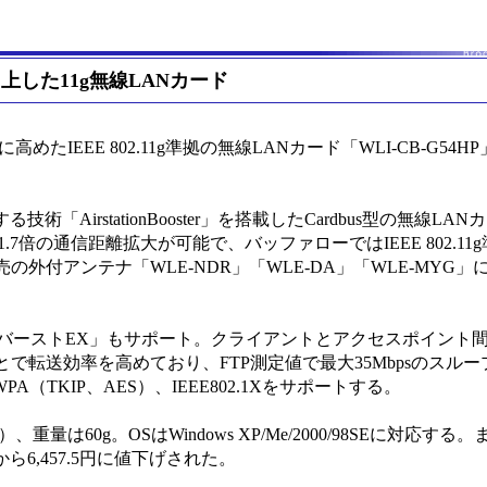
上した11g無線LANカード
IEEE 802.11g準拠の無線LANカード「WLI-CB-G54
技術「AirstationBooster」を搭載したCardbus型の無線L
1.7倍の通信距離拡大が可能で、バッファローではIEEE 802.11
外付アンテナ「WLE-NDR」「WLE-DA」「WLE-MYG
バーストEX」もサポート。クライアントとアクセスポイント
で転送効率を高めており、FTP測定値で最大35Mbpsのスル
PA（TKIP、AES）、IEEE802.1Xをサポートする。
、重量は60g。OSはWindows XP/Me/2000/98SEに対応す
円から6,457.5円に値下げされた。