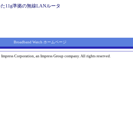
た11g準拠の無線LANルータ
Broadband Watch ホームページ
 Impress Corporation, an Impress Group company. All rights reserved.