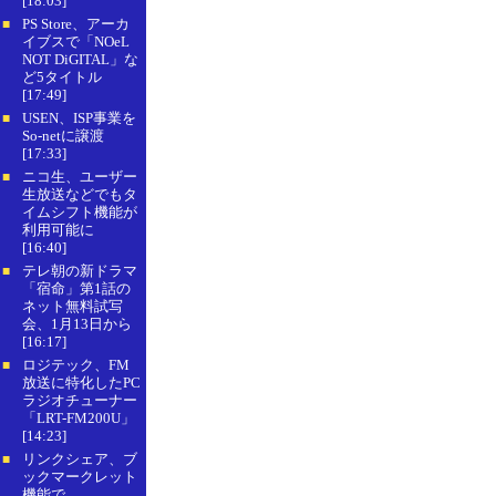
[18:03]
PS Store、アーカ
■
イブスで「NOeL
NOT DiGITAL」な
ど5タイトル
[17:49]
USEN、ISP事業を
■
So-netに譲渡
[17:33]
ニコ生、ユーザー
■
生放送などでもタ
イムシフト機能が
利用可能に
[16:40]
テレ朝の新ドラマ
■
「宿命」第1話の
ネット無料試写
会、1月13日から
[16:17]
ロジテック、FM
■
放送に特化したPC
ラジオチューナー
「LRT-FM200U」
[14:23]
リンクシェア、ブ
■
ックマークレット
機能で