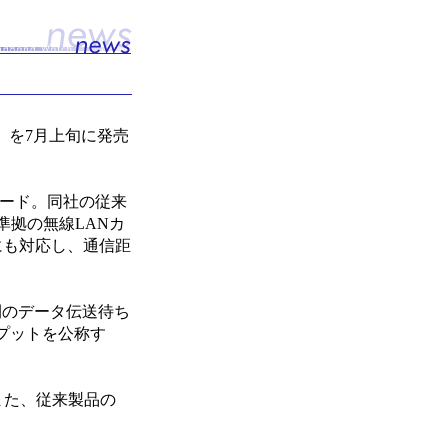
HP」を7月上旬に発売
ANカード。同社の従来
g準拠の無線LANカ
」にも対応し、通信距
間のデータ伝送待ち
ープットを公称す
る。また、従来製品の