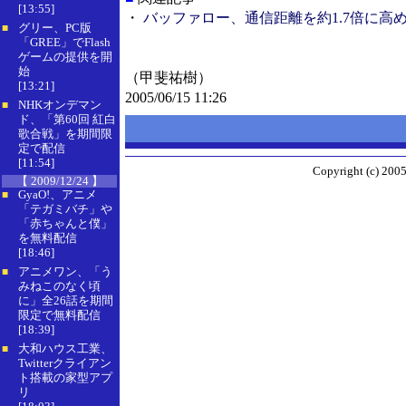
[13:55]
・
バッファロー、通信距離を約1.7倍に高め
グリー、PC版
■
「GREE」でFlash
ゲームの提供を開
始
（甲斐祐樹）
[13:21]
2005/06/15 11:26
NHKオンデマン
■
ド、「第60回 紅白
歌合戦」を期間限
定で配信
[11:54]
Copyright (c) 2005
【 2009/12/24 】
GyaO!、アニメ
■
「テガミバチ」や
「赤ちゃんと僕」
を無料配信
[18:46]
アニメワン、「う
■
みねこのなく頃
に」全26話を期間
限定で無料配信
[18:39]
大和ハウス工業、
■
Twitterクライアン
ト搭載の家型アプ
リ