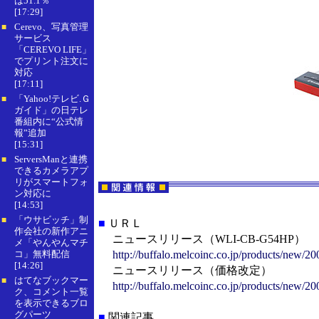
は51.1％
[17:29]
Cerevo、写真管理
■
サービス
「CEREVO LIFE」
でプリント注文に
対応
[17:11]
「Yahoo!テレビ.Ｇ
■
ガイド」の日テレ
番組内に“公式情
報”追加
[15:31]
ServersManと連携
■
できるカメラアプ
リがスマートフォ
ン対応に
[14:53]
「ウサビッチ」制
■
■
ＵＲＬ
作会社の新作アニ
ニュースリリース（WLI-CB-G54HP）
メ「やんやんマチ
コ」無料配信
http://buffalo.melcoinc.co.jp/products/new/2
[14:26]
ニュースリリース（価格改定）
はてなブックマー
■
http://buffalo.melcoinc.co.jp/products/new/2
ク、コメント一覧
を表示できるブロ
グパーツ
■
関連記事