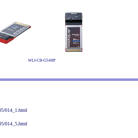
WLI-CB-G54HP
005/014_1.html
005/014_5.html