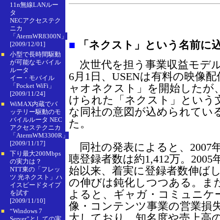
11n無線LANルー
タ
NECアクセステク
ニカ
「AtermWR8300N」
■
「ネクスト」という名前に
[2009/12/01]
小型で長時間駆動
■
が可能なモバイル
次世代を担う事業収益モデル
ルータ
6月1日、USENは有料の映像
イー・モバイル
「Pocket WiFi」
ャオネクスト」を開始したが
[2009/11/24]
けられた「ネクスト」という
WiMAX内蔵でバ
■
な同社の意図が込められてい
ッテリー駆動のモ
バイルルータ NEC
た。
アクセステクニカ
「AtermWM3300R」
[2009/11/17]
同社の発表によると、2007年
下り最大200Mbps
■
聴登録者数は約1,412万。20
の実力は？
始以来、着実に登録者数伸ば
NTT東の「フレッ
ツ 光ネクスト」ハ
の伸びは鈍化しつつある。ま
イスピードタイプ
よると、ギャガ・コミュニケ
を試す
[2009/11/10]
像・コンテンツ事業の営業損
“Windows 7
■
大しており、知名度や売上高
Server”としての実