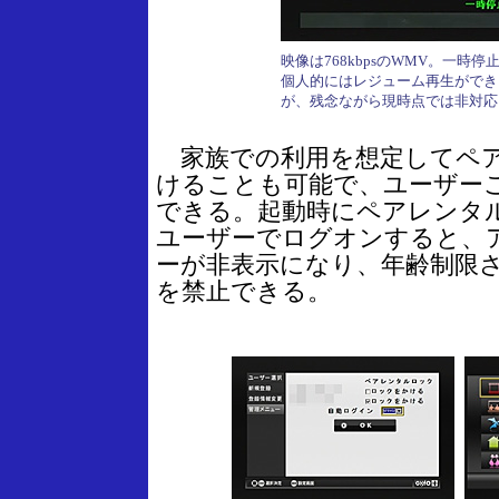
映像は768kbpsのWMV。一時
個人的にはレジューム再生ができ
が、残念ながら現時点では非対応
家族での利用を想定してペ
けることも可能で、ユーザー
できる。起動時にペアレンタ
ユーザーでログオンすると、
ーが非表示になり、年齢制限
を禁止できる。