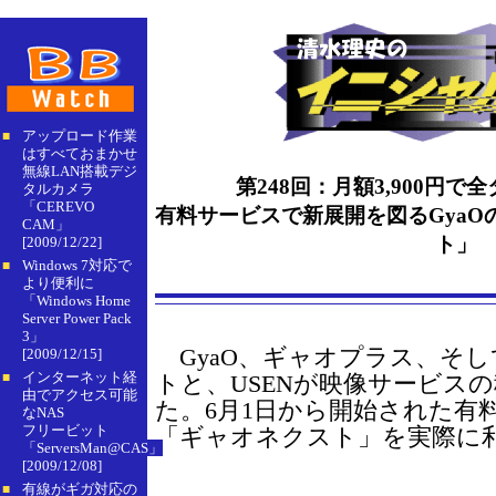
アップロード作業
■
はすべておまかせ
無線LAN搭載デジ
第248回：月額3,900円
タルカメラ
「CEREVO
有料サービスで新展開を図るGya
CAM」
ト」
[2009/12/22]
Windows 7対応で
■
より便利に
「Windows Home
Server Power Pack
3」
GyaO、ギャオプラス、そ
[2009/12/15]
インターネット経
■
トと、USENが映像サービス
由でアクセス可能
た。6月1日から開始された有
なNAS
フリービット
「ギャオネクスト」を実際に
「ServersMan@CAS」
[2009/12/08]
有線がギガ対応の
■