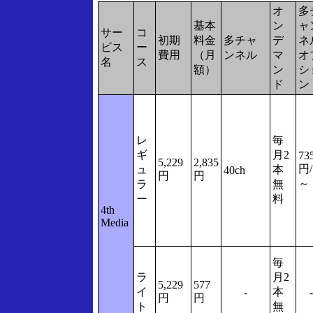
オ
多
基本
ン
ャ
サー
コ
初期
料金
多チャ
デ
ネ
ビス
ー
費用
（月
ンネル
マ
オ
名
ス
額）
ン
シ
ド
ン
レ
毎
ギ
月2
73
5,229
2,835
円
ュ
本
40ch
円
円
～
ラ
無
ー
料
4th
Media
毎
ラ
月2
5,229
577
イ
本
-
-
円
円
ト
無