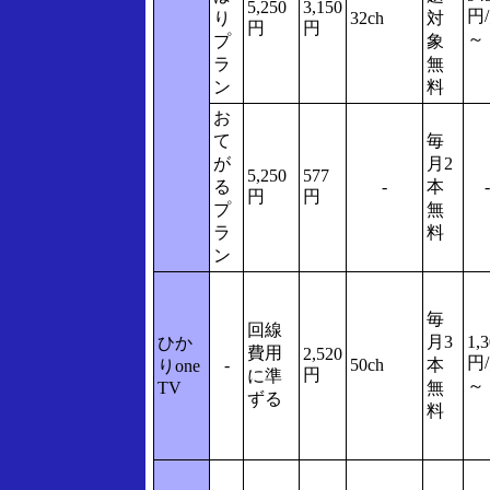
5,250
3,150
円
り
32ch
対
円
円
～
プ
象
ラ
無
ン
料
お
て
毎
が
月2
5,250
577
る
-
本
-
円
円
プ
無
ラ
料
ン
毎
回線
月3
1,
ひか
費用
2,520
円
-
50ch
本
りone
円
に準
～
TV
無
ずる
料