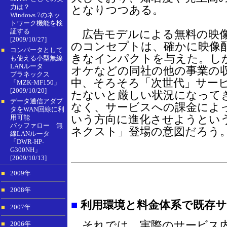
力は？
となりつつある。
Windows 7のネッ
トワーク機能を検
証する
広告モデルによる無料の映像配
[2009/10/27]
のコンセプトは、確かに映像
コンバータとして
■
きなインパクトを与えた。し
も使える小型無線
LANルータ
オケなどの同社の他の事業の
プラネックス
中、そろそろ「次世代」サー
「MZK-MF150」
[2009/10/20]
たないと厳しい状況になって
データ通信アダプ
■
なく、サービスへの課金によ
タをWAN回線に利
用可能
いう方向に進化させようとい
バッファロー 無
ネクスト」登場の意図だろう
線LANルータ
「DWR-HP-
G300NH」
[2009/10/13]
■
2009年
■
2008年
■
利用環境と料金体系で既存サ
■
2007年
それでは、実際のサービス
■
2006年