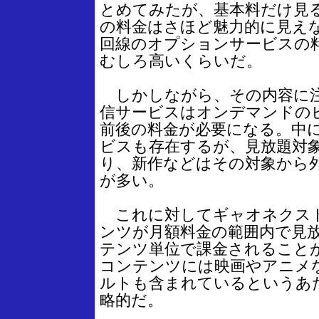
とめてみたが、基本料だけ見
の料金はさほど魅力的に見え
回線のオプションサービスの
むしろ高いくらいだ。
しかしながら、その内容に注
信サービスはオンデマンドのビデ
前後の料金が必要になる。中
ビスも存在するが、見放題対
り、新作などはその対象から
が多い。
これに対してギャオネクス
ンツが月額料金の範囲内で見
テンツ単位で課金されること
コンテンツには映画やアニメ
ルトも含まれているというあ
略的だ。