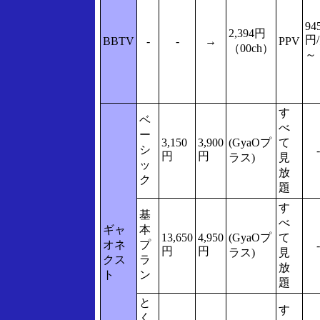
94
2,394円
円
BBTV
-
-
→
PPV
（00ch）
～
す
ベ
べ
ー
3,150
3,900
(GyaOプ
て
シ
-
円
円
ラス)
見
ッ
放
ク
題
す
基
べ
ギャ
本
13,650
4,950
(GyaOプ
て
オネ
プ
-
円
円
ラス)
見
クス
ラ
放
ト
ン
題
と
す
く