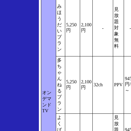
み
見
ほ
放
う
題
だ
5,250
2,100
対
-
-
円
円
い
象
プ
無
ラ
料
ン
多
ち
ゃ
ん
94
5,250
2,100
円
ね
32ch
PPV
円
円
～
る
オン
プ
デマ
ラ
ンド
ン
TV
よ
見
く
放
ば
題
94