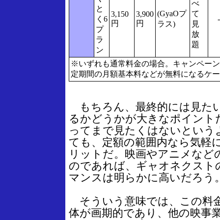
べ
と
(GyaOプ
て
3,150
3,900
く6
-
円
円
ラス)
見
プ
放
ラ
題
ン
※いずれも通常料金の場合。キャンペーン
定期間の月額基本料などが無料になるケー
もちろん、最終的には見たい
るかどうかが大きなポイント
ってまで見たくはないという
ても、定額の範囲内なら気軽
リットだ。映画やアニメなど
のであれば、ギャオネクスト
マンスは明らかに高いだろう
そういう意味では、この料金
体が画期的であり、他の映事