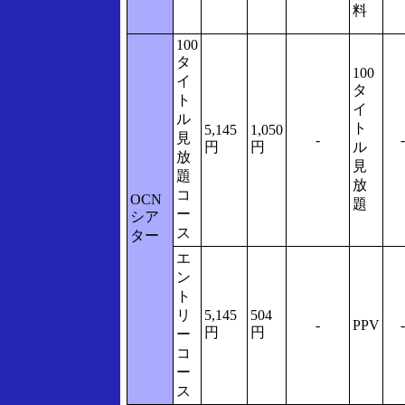
料
100
タ
100
イ
タ
ト
イ
ル
ト
5,145
1,050
見
-
-
円
円
ル
放
見
題
放
コ
OCN
題
ー
シア
ス
ター
エ
ン
ト
リ
5,145
504
-
PPV
-
円
円
ー
コ
ー
ス