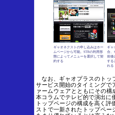
ギャオネクストの申し込みはホー
ギャ
ムページから可能。STBの利用形
合、
態によってメニューを選択して契
前後
約する
する
れる
なお、ギャオプラスのトップ
サービス開始のタイミングで
ァームウェアとともにその構
本コラムでテレビ的で演出に
トップページの構成を高く評
ストで一新されたトップペー