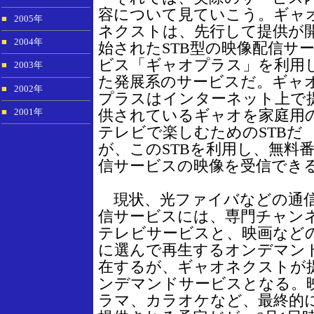
容について見ていこう。ギャ
■
2005年
ネクストは、先行して提供が
■
2004年
始されたSTB型の映像配信サ
ビス「ギャオプラス」を利用
■
2003年
た発展系のサービスだ。ギャ
■
2002年
プラスはインターネット上で
■
2001年
供されているギャオを家庭用
テレビで楽しむためのSTBだ
が、このSTBを利用し、無料
信サービスの映像を受信でき
現状、光ファイバなどの通信
信サービスには、専門チャン
テレビサービスと、映画など
に選んで再生するオンデマン
在するが、ギャオネクストが
ンデマンドサービスとなる。
ラマ、カラオケなど、最終的には