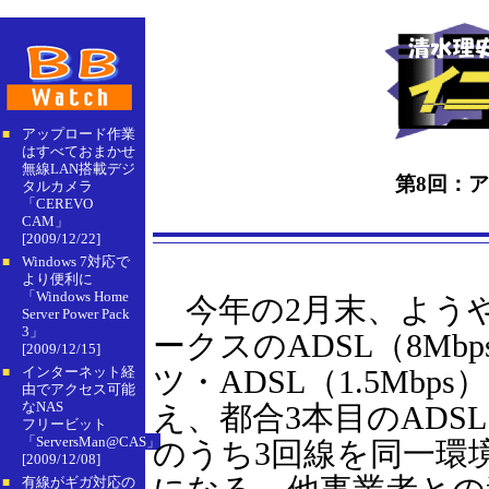
アップロード作業
■
はすべておまかせ
無線LAN搭載デジ
第8回：ア
タルカメラ
「CEREVO
CAM」
[2009/12/22]
Windows 7対応で
■
より便利に
「Windows Home
今年の2月末、よう
Server Power Pack
3」
ークスのADSL（8M
[2009/12/15]
インターネット経
ツ・ADSL（1.5Mbp
■
由でアクセス可能
なNAS
え、都合3本目のADS
フリービット
「ServersMan@CAS」
のうち3回線を同一環
[2009/12/08]
有線がギガ対応の
■