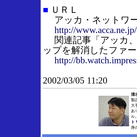
■
ＵＲＬ
アッカ・ネットワ
http://www.acca.ne.jp/
関連記事「アッカ、8
ップを解消したファー
http://bb.watch.impre
2002/03/05 11:20
清
製
大
あ
ル
ト 
身