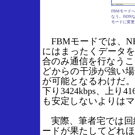
FBMモード
なう。ISD
モードに変更
FBMモードでは、NE
にはまったくデータを
合のみ通信を行なうこ
どからの干渉が強い場
が可能となるわけだ。
下り3424kbps、上り
も安定しないよりはマ
実際、筆者宅では回
ードが果たしてどれほ