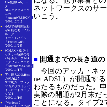
になる。他事業者との
11n無線LANルー
ネットワークスのサー
タ
NECアクセステク
ニカ
いこう。
「AtermWR8300N」
[2009/12/01]
小型で長時間駆動
■
が可能なモバイル
ルータ
イー・モバイル
「Pocket WiFi」
[2009/11/24]
WiMAX内蔵でバ
■
ッテリー駆動のモ
■
開通までの長き道の
バイルルータ NEC
アクセステクニカ
「AtermWM3300R」
今回のアッカ・ネット
[2009/11/17]
下り最大200Mbps
■
net ADSL）が開
の実力は？
NTT東の「フレッ
わたるものだった。申
ツ 光ネクスト」ハ
イスピードタイプ
実際の開通が2月末だ
を試す
[2009/11/10]
ことになる。タイプ2
“Windows 7
■
Server”としての実