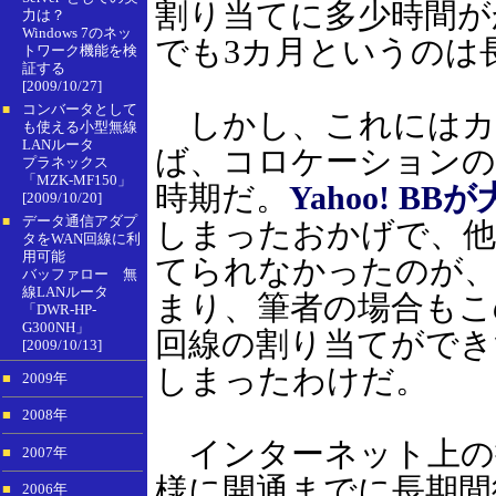
割り当てに多少時間が
力は？
Windows 7のネッ
でも3カ月というのは
トワーク機能を検
証する
[2009/10/27]
コンバータとして
■
しかし、これにはカ
も使える小型無線
LANルータ
ば、コロケーションの
プラネックス
「MZK-MF150」
時期だ。
Yahoo! 
[2009/10/20]
データ通信アダプ
■
しまったおかげで、他
タをWAN回線に利
用可能
てられなかったのが
バッファロー 無
線LANルータ
まり、筆者の場合もこ
「DWR-HP-
G300NH」
回線の割り当てができ
[2009/10/13]
しまったわけだ。
■
2009年
■
2008年
インターネット上の
■
2007年
様に開通までに長期間
■
2006年