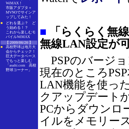
WiMAX！
市販アダプタ＋
MVNOでサインア
ップしてみた！
どれを選ぶ？ ど
■
う始める！？
■
「らくらく無線
これから楽しむモ
バイルWiMAX
無線LAN設定が
【 2009/06/26 】
高校野球は地方大
■
会からチェック！
巨大データベース
PSPのバージ
でもっと楽しむ
「asahi.com 高校
現在のところPS
野球コーナー」
LAN機能を使っ
クアップデート
PCからダウンロ
イルをメモリース