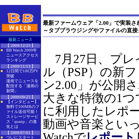
最新ファームウェア「2.00」で実装さ
～タブブラウジングやファイルの直接
最新ニュース
【 2009/12/25 】
BB Watch 2009年
■
7月27日、プレ
ニュースアクセス
ランキング
【 2009/11/13 】
ル（PSP）の新
12日間で100万PV
■
突破
ン2.00」が公
漫画でニュースを
配信する「漫画の
新聞」
大きな特徴の1つ
【 2009/09/25 】
【インタビュー】
■
無料で100MBのフ
に利用したレポ
ァイル送信可能！
ストレージサービ
動画や音楽といっ
ス「quanp」の進
化とは
【 2009/07/01 】
Watchで
レポート
ついにスタート
■