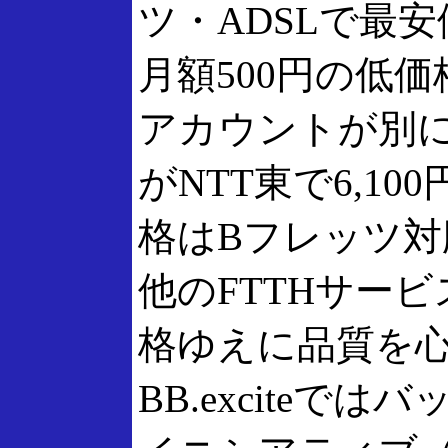
ツ・ADSLで最安値
月額500円の低
アカウントが別
がNTT東で6,10
格はBフレッツ
他のFTTHサー
格ゆえに品質を
BB.excite