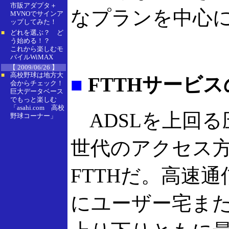
市販アダプタ＋
なプランを中心
MVNOでサインア
ップしてみた！
どれを選ぶ？ ど
■
う始める！？
これから楽しむモ
バイルWiMAX
【 2009/06/26 】
高校野球は地方大
■
■
FTTHサービス
会からチェック！
巨大データベース
でもっと楽しむ
「asahi.com 高校
ADSLを上回る
野球コーナー」
世代のアクセス
FTTHだ。高速
にユーザー宅ま