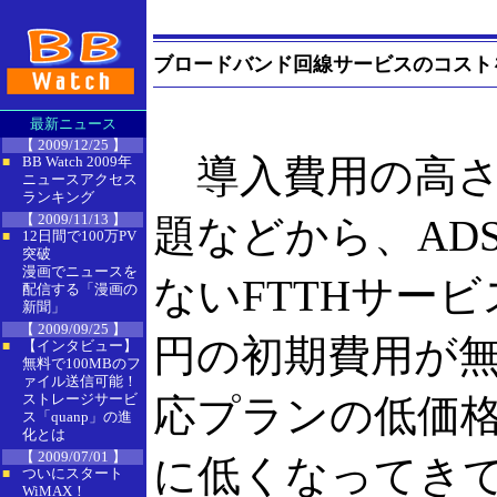
ブロードバンド回線サービスのコスト
最新ニュース
【 2009/12/25 】
導入費用の高さ
BB Watch 2009年
■
ニュースアクセス
ランキング
【 2009/11/13 】
題などから、AD
12日間で100万PV
■
突破
漫画でニュースを
ないFTTHサー
配信する「漫画の
新聞」
【 2009/09/25 】
円の初期費用が
【インタビュー】
■
無料で100MBのフ
ァイル送信可能！
ストレージサービ
応プランの低価
ス「quanp」の進
化とは
【 2009/07/01 】
に低くなってきて
ついにスタート
■
WiMAX！