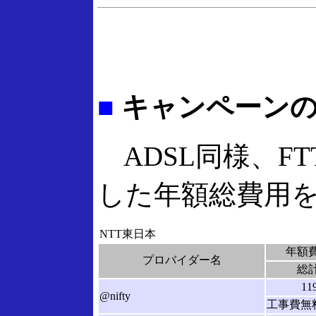
■
キャンペーンの
ADSL同様、F
した年額総費用
NTT東日本
年額
プロバイダー名
総
11
@nifty
工事費無料