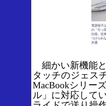
電源端子
の「引っ張
仕様。従
つけられ
共通
細かい新機能と
タッチのジェス
MacBookシリ
ル」に対応して
ライドで送り操作