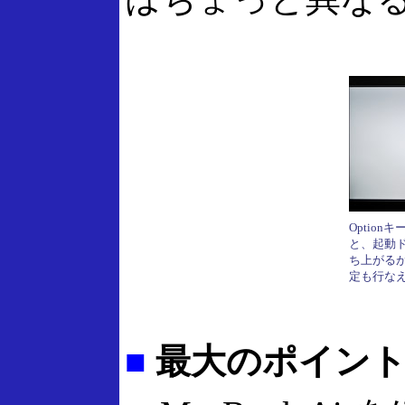
Optio
と、起動
ち上がるが
定も行な
■
最大のポイント