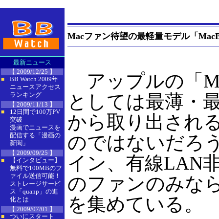
Macファン待望の最軽量モデル「MacBo
最新ニュース
【 2009/12/25 】
アップルの「MacB
BB Watch 2009年
■
ニュースアクセス
ランキング
としては最薄・
【 2009/11/13 】
12日間で100万PV
■
から取り出され
突破
漫画でニュースを
配信する「漫画の
のではないだろ
新聞」
【 2009/09/25 】
イン、有線LAN
【インタビュー】
■
無料で100MBのフ
ァイル送信可能！
のファンのみなら
ストレージサービ
ス「quanp」の進
を集めている。
化とは
【 2009/07/01 】
ついにスタート
■