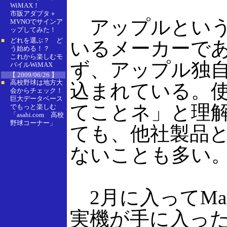
WiMAX！
市販アダプタ＋
アップルという
MVNOでサインア
ップしてみた！
どれを選ぶ？ ど
■
いるメーカーである
う始める！？
これから楽しむモ
ず、アップル独
バイルWiMAX
【 2009/06/26 】
高校野球は地方大
■
込まれている。
会からチェック！
巨大データベース
てことネ」と理
でもっと楽しむ
「asahi.com 高校
野球コーナー」
ても、他社製品
ないことも多い
2月に入ってMac
実機が手に入っ