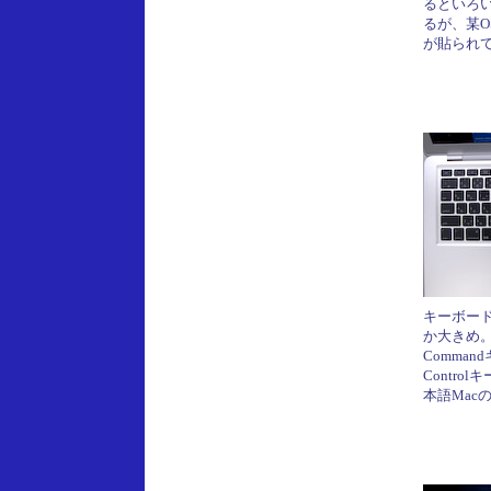
るといろ
るが、某O
が貼られ
キーボー
か大きめ
Comma
Contro
本語Mac