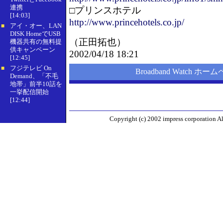
連携
□プリンスホテル
[14:03]
http://www.princehotels.co.jp/
アイ・オー、LAN
■
DISK HomeでUSB
（
正田拓也
）
機器共有の無料提
供キャンペーン
2002/04/18 18:21
[12:45]
フジテレビ On
■
Broadband Watch ホー
Demand、「不毛
地帯」前半10話を
一挙配信開始
[12:44]
Copyright (c) 2002 impress corporation All