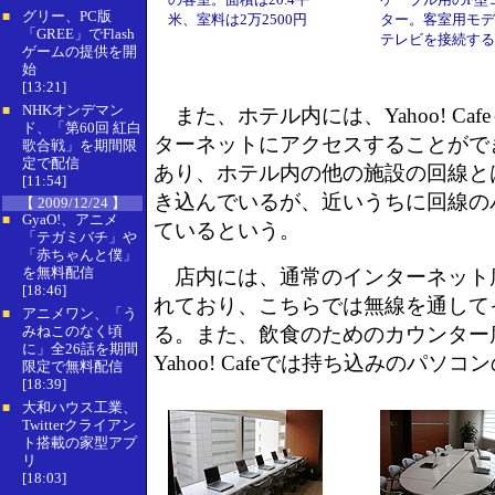
グリー、PC版
■
米、室料は2万2500円
ター。客室用モデ
「GREE」でFlash
テレビを接続する
ゲームの提供を開
始
[13:21]
NHKオンデマン
■
また、ホテル内には、Yahoo! Ca
ド、「第60回 紅白
ターネットにアクセスすることがで
歌合戦」を期間限
定で配信
あり、ホテル内の他の施設の回線とは別
[11:54]
き込んでいるが、近いうちに回線の
【 2009/12/24 】
GyaO!、アニメ
■
ているという。
「テガミバチ」や
「赤ちゃんと僕」
を無料配信
店内には、通常のインターネット
[18:46]
れており、こちらでは無線を通して
アニメワン、「う
■
みねこのなく頃
る。また、飲食のためのカウンター
に」全26話を期間
Yahoo! Cafeでは持ち込みのパソ
限定で無料配信
[18:39]
大和ハウス工業、
■
Twitterクライアン
ト搭載の家型アプ
リ
[18:03]