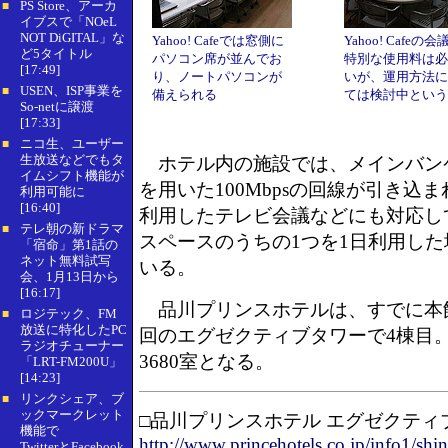
PS Store、アーカ
■
イブスで「NOeL
NOT DiGITAL」な
Yahoo! Cafeでは窓側に
Yahoo! Cafeの
ど5タイトル
パソコン席が並んでお
特別な使用料は必
[17:49]
り、ノートパソコンが
いが、運用方法に
USEN、ISP事業を
■
備えられる
ては検討中という
So-netに譲渡
[17:33]
ニコ生、ユーザー
■
生放送などでもタ
ホテル内の施設では、メインバン
イムシフト機能が
を用いた100Mbpsの回線が引き込
利用可能に
[16:40]
利用したテレビ会議などにも対応し
テレ朝の新ドラマ
■
スペースのうちの1つを1日利用した
「宿命」第1話の
ネット無料試写
いる。
会、1月13日から
[16:17]
品川プリンスホテルは、すでに本
ロジテック、FM
■
放送に特化したPC
回のエグゼクティブタワーで4棟目
ラジオチューナー
3680室となる。
「LRT-FM200U」
[14:23]
リンクシェア、ブ
■
ックマークレット
□品川プリンスホテル エグゼクティ
機能で
http://www.princehotels.co.jp/info1/sh
TwitterとFacebook