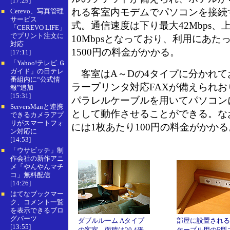
[17:29]
れる客室内モデムでパソコンを接続
Cerevo、写真管理
■
サービス
式。通信速度は下り最大42Mbps、
「CEREVO LIFE」
でプリント注文に
10Mbpsとなっており、利用にあた
対応
1500円の料金がかかる。
[17:11]
「Yahoo!テレビ.Ｇ
■
ガイド」の日テレ
客室はA～Dの4タイプに分かれて
番組内に“公式情
ラープリンタ対応FAXが備えられお
報”追加
[15:31]
パラレルケーブルを用いてパソコン
ServersManと連携
■
として動作させることができる。な
できるカメラアプ
リがスマートフォ
には1枚あたり100円の料金がかかる
ン対応に
[14:53]
「ウサビッチ」制
■
作会社の新作アニ
メ「やんやんマチ
コ」無料配信
[14:26]
はてなブックマー
■
ク、コメント一覧
を表示できるブロ
グパーツ
ダブルルーム Aタイプ
部屋に設置される
[13:55]
の客室。面積は20.4平
ケーブル用のF型