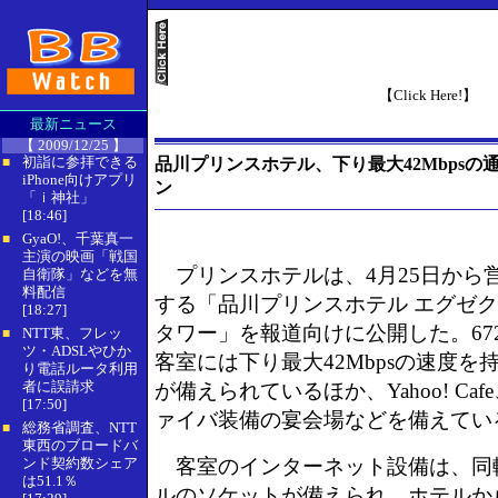
【Click Here!】
最新ニュース
【 2009/12/25 】
初詣に参拝できる
品川プリンスホテル、下り最大42Mbps
■
iPhone向けアプリ
ン
「ｉ神社」
[18:46]
GyaO!、千葉真一
■
主演の映画「戦国
プリンスホテルは、4月25日から
自衛隊」などを無
料配信
する「品川プリンスホテル エグゼ
[18:27]
タワー」を報道向けに公開した。67
NTT東、フレッ
■
ツ・ADSLやひか
客室には下り最大42Mbpsの速度を
り電話ルータ利用
者に誤請求
が備えられているほか、Yahoo! Caf
[17:50]
ァイバ装備の宴会場などを備えてい
総務省調査、NTT
■
東西のブロードバ
ンド契約数シェア
客室のインターネット設備は、同
は51.1％
ルのソケットが備えられ、ホテルか