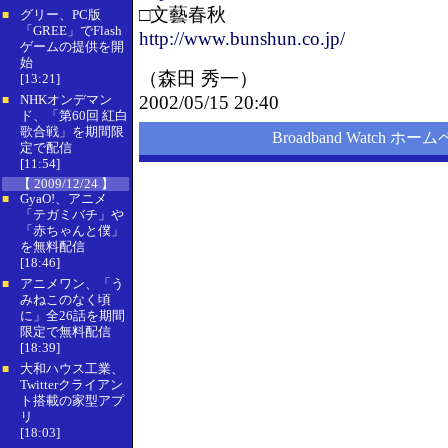
□文藝春秋
グリー、PC版
■
「GREE」でFlash
http://www.bunshun.co.jp/
ゲームの提供を開
始
（
森田 秀一
）
[13:21]
NHKオンデマン
2002/05/15 20:40
■
ド、「第60回 紅白
歌合戦」を期間限
Broadband Watch ホー
定で配信
[11:54]
【 2009/12/24 】
GyaO!、アニメ
■
「テガミバチ」や
「赤ちゃんと僕」
を無料配信
[18:46]
アニメワン、「う
■
みねこのなく頃
に」全26話を期間
限定で無料配信
[18:39]
大和ハウス工業、
■
Twitterクライアン
ト搭載の家型アプ
リ
[18:03]