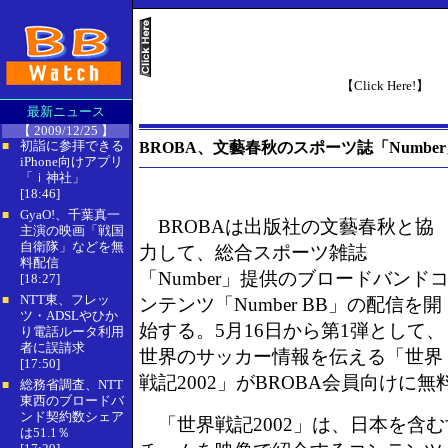
【Click Here!】
最新ニュース
【 2009/12/25 】
初詣に参拝できる
BROBA、文藝春秋のスポーツ誌「Numb
■
iPhone向けアプリ
「ｉ神社」
[18:46]
GyaO!、千葉真一
■
BROBAは出版社の文藝春秋と協
主演の映画「戦国
自衛隊」などを無
力して、総合スポーツ雑誌
料配信
「Number」提供のブロードバンド
[18:27]
NTT東、フレッ
■
ンテンツ「Number BB」の配信を開
ツ・ADSLやひか
始する。5月16日から第1弾として、
り電話ルータ利用
者に誤請求
世界のサッカー情報を伝える「世界
[17:50]
戦記2002」がBROBA会員向けに
総務省調査、NTT
■
東西のブロードバ
ンド契約数シェア
「世界戦記2002」は、日本を含
は51.1％