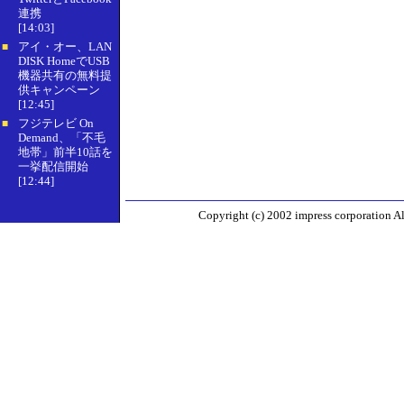
連携
[14:03]
アイ・オー、LAN
■
DISK HomeでUSB
機器共有の無料提
供キャンペーン
[12:45]
フジテレビ On
■
Demand、「不毛
地帯」前半10話を
一挙配信開始
[12:44]
Copyright (c) 2002 impress corporation All