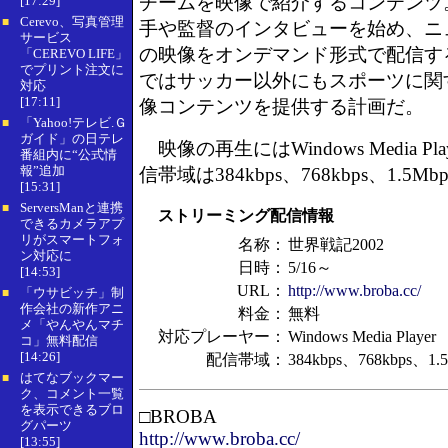
チームを映像で紹介するコンテンツ
[17:29]
Cerevo、写真管理
■
手や監督のインタビューを始め、ニ
サービス
の映像をオンデマンド形式で配信する。
「CEREVO LIFE」
でプリント注文に
ではサッカー以外にもスポーツに関
対応
[17:11]
像コンテンツを提供する計画だ。
「Yahoo!テレビ.Ｇ
■
ガイド」の日テレ
映像の再生にはWindows Media P
番組内に“公式情
報”追加
信帯域は384kbps、768kbps、1.5M
[15:31]
ServersManと連携
■
ストリーミング配信情報
できるカメラアプ
リがスマートフォ
名称：
世界戦記2002
ン対応に
日時：
5/16～
[14:53]
URL：
http://www.broba.cc/
「ウサビッチ」制
■
作会社の新作アニ
料金：
無料
メ「やんやんマチ
対応プレーヤー：
Windows Media Player
コ」無料配信
[14:26]
配信帯域：
384kbps、768kbps、1.
はてなブックマー
■
ク、コメント一覧
を表示できるブロ
□BROBA
グパーツ
http://www.broba.cc/
[13:55]