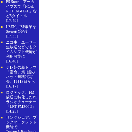
PS Store、アーカ
■
イブスで「NOeL
NOT DiGITAL」な
ど5タイトル
[17:49]
USEN、ISP事業を
■
So-netに譲渡
[17:33]
ニコ生、ユーザー
■
生放送などでもタ
イムシフト機能が
利用可能に
[16:40]
テレ朝の新ドラマ
■
「宿命」第1話の
ネット無料試写
会、1月13日から
[16:17]
ロジテック、FM
■
放送に特化したPC
ラジオチューナー
「LRT-FM200U」
[14:23]
リンクシェア、ブ
■
ックマークレット
機能で
TwitterとFacebook