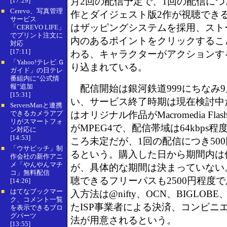
月2回の配信予定で、1回の配信につ
[17:29]
Cerevo、写真管理
■
作とダイジェスト版2作が視聴でき
サービス
はザッピングシステムを採用、スト
「CEREVO LIFE」
でプリント注文に
内のあるポイントをクリックするこ
対応
[17:11]
わる、キャラクターがアクションす
「Yahoo!テレビ.Ｇ
■
り込まれている。
ガイド」の日テレ
番組内に“公式情
報”追加
配信開始は銀河鉄道999にちなみ9
[15:31]
い、サービス終了時期は現在検討中
ServersManと連携
■
できるカメラアプ
はオリジナル作品がMacromedia F
リがスマートフォ
がMPEG4で、配信帯域は64kbps
ン対応に
[14:53]
ころ未定だが、1回の配信につき50
「ウサビッチ」制
■
るという。購入した日から期間内は
作会社の新作アニ
メ「やんやんマチ
が、具体的な期間は決まっていない
コ」無料配信
聴できるフリーパスも2500円程度
[14:26]
はてなブックマー
■
入方法は@nifty、OCN、BIGLOB
ク、コメント一覧
たISP事業者による決済、コンビニ
を表示できるブロ
グパーツ
法が用意されるという。
[13:55]