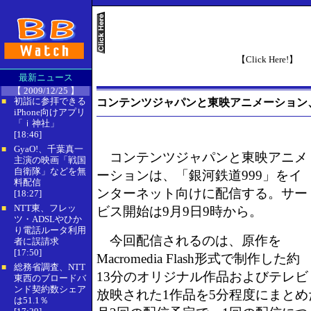
【Click Here!】
最新ニュース
【 2009/12/25 】
初詣に参拝できる
コンテンツジャパンと東映アニメーション、
■
iPhone向けアプリ
「ｉ神社」
[18:46]
GyaO!、千葉真一
■
コンテンツジャパンと東映アニメ
主演の映画「戦国
自衛隊」などを無
ーションは、「銀河鉄道999」をイ
料配信
ンターネット向けに配信する。サー
[18:27]
NTT東、フレッ
■
ビス開始は9月9日9時から。
ツ・ADSLやひか
り電話ルータ利用
今回配信されるのは、原作を
者に誤請求
[17:50]
Macromedia Flash形式で制作した約
総務省調査、NTT
■
13分のオリジナル作品およびテレビ
東西のブロードバ
ンド契約数シェア
放映された1作品を5分程度にまと
は51.1％