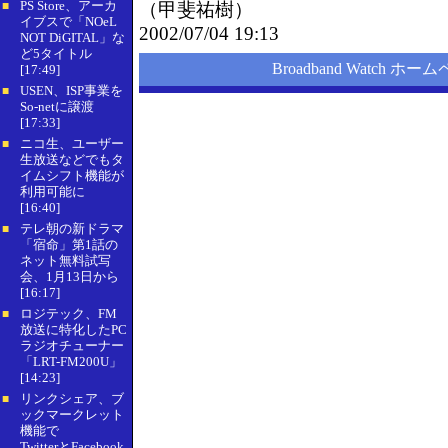
PS Store、アーカ
（
甲斐祐樹
）
■
イブスで「NOeL
2002/07/04 19:13
NOT DiGITAL」な
ど5タイトル
Broadband Watch ホー
[17:49]
USEN、ISP事業を
■
So-netに譲渡
[17:33]
ニコ生、ユーザー
■
生放送などでもタ
イムシフト機能が
利用可能に
[16:40]
テレ朝の新ドラマ
■
「宿命」第1話の
ネット無料試写
会、1月13日から
[16:17]
ロジテック、FM
■
放送に特化したPC
ラジオチューナー
「LRT-FM200U」
[14:23]
リンクシェア、ブ
■
ックマークレット
機能で
TwitterとFacebook