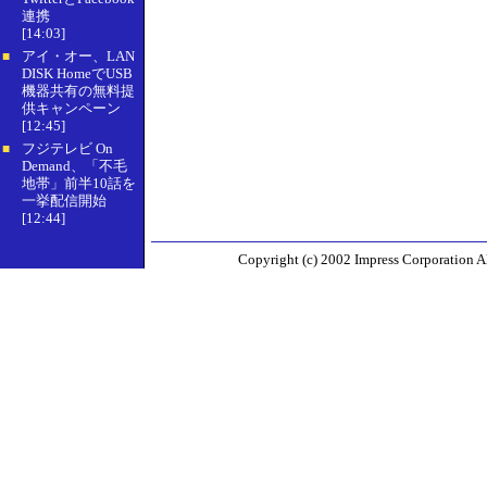
連携
[14:03]
アイ・オー、LAN
■
DISK HomeでUSB
機器共有の無料提
供キャンペーン
[12:45]
フジテレビ On
■
Demand、「不毛
地帯」前半10話を
一挙配信開始
[12:44]
Copyright (c) 2002 Impress Corporation All