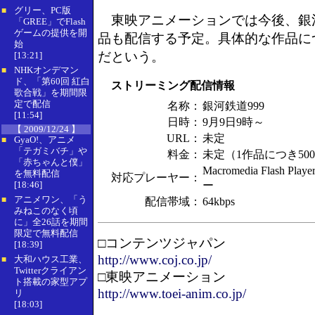
グリー、PC版
■
東映アニメーションでは今後、銀河
「GREE」でFlash
ゲームの提供を開
品も配信する予定。具体的な作品に
始
だという。
[13:21]
NHKオンデマン
■
ド、「第60回 紅白
ストリーミング配信情報
歌合戦」を期間限
定で配信
名称：
銀河鉄道999
[11:54]
日時：
9月9日9時～
【 2009/12/24 】
URL：
未定
GyaO!、アニメ
■
「テガミバチ」や
料金：
未定（1作品につき50
「赤ちゃんと僕」
Macromedia Flash 
を無料配信
対応プレーヤー：
[18:46]
ー
アニメワン、「う
■
配信帯域：
64kbps
みねこのなく頃
に」全26話を期間
限定で無料配信
□コンテンツジャパン
[18:39]
http://www.coj.co.jp/
大和ハウス工業、
■
Twitterクライアン
□東映アニメーション
ト搭載の家型アプ
http://www.toei-anim.co.jp/
リ
[18:03]