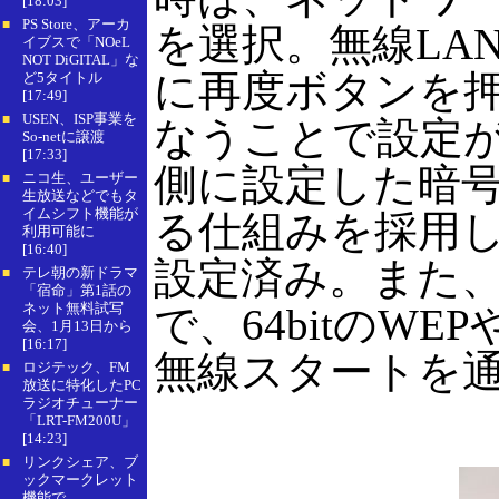
[18:03]
PS Store、アーカ
■
を選択。無線LA
イブスで「NOeL
NOT DiGITAL」な
に再度ボタンを押
ど5タイトル
[17:49]
USEN、ISP事業を
■
なうことで設定が
So-netに譲渡
[17:33]
側に設定した暗号
ニコ生、ユーザー
■
生放送などでもタ
イムシフト機能が
る仕組みを採用し、
利用可能に
[16:40]
設定済み。また
テレ朝の新ドラマ
■
「宿命」第1話の
ネット無料試写
で、64bitのWE
会、1月13日から
[16:17]
無線スタートを通
ロジテック、FM
■
放送に特化したPC
ラジオチューナー
「LRT-FM200U」
[14:23]
リンクシェア、ブ
■
ックマークレット
機能で