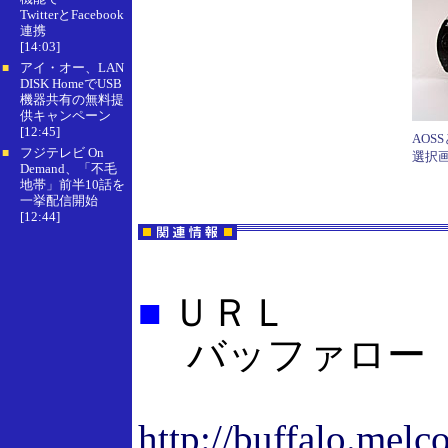
TwitterとFacebook
連携
[14:03]
アイ・オー、LAN
■
DISK HomeでUSB
機器共有の無料提
供キャンペーン
[12:45]
AOS
フジテレビ On
■
選択
Demand、「不毛
地帯」前半10話を
一挙配信開始
[12:44]
■
ＵＲＬ
バッファロー 
http://buffalo.mel