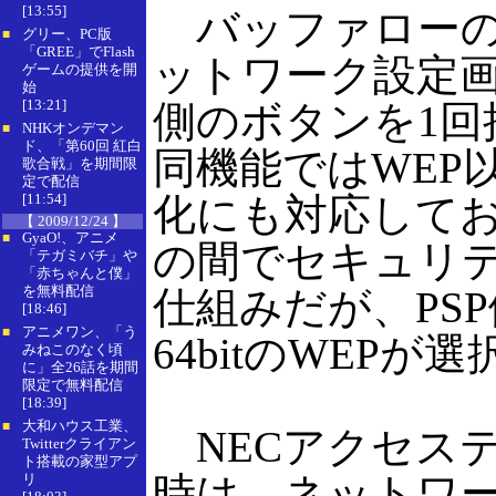
[13:55]
バッファローのA
グリー、PC版
■
「GREE」でFlash
ットワーク設定画
ゲームの提供を開
始
[13:21]
側のボタンを1
NHKオンデマン
■
ド、「第60回 紅白
同機能ではWEP以
歌合戦」を期間限
定で配信
[11:54]
化にも対応してお
【 2009/12/24 】
GyaO!、アニメ
■
の間でセキュリ
「テガミバチ」や
「赤ちゃんと僕」
を無料配信
仕組みだが、PS
[18:46]
アニメワン、「う
■
64bitのWEPが
みねこのなく頃
に」全26話を期間
限定で無料配信
[18:39]
大和ハウス工業、
■
NECアクセス
Twitterクライアン
ト搭載の家型アプ
時は、ネットワ
リ