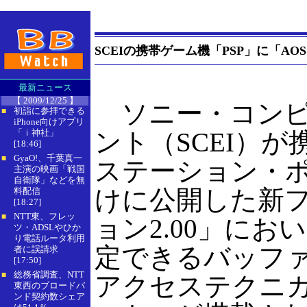
SCEIの携帯ゲーム機「PSP」に「A
最新ニュース
【 2009/12/25 】
ソニー・コンピ
初詣に参拝できる
■
iPhone向けアプリ
「ｉ神社」
ント（SCEI）
[18:46]
GyaO!、千葉真一
■
ステーション・ポ
主演の映画「戦国
自衛隊」などを無
けに公開した新
料配信
[18:27]
NTT東、フレッ
■
ョン2.00」にお
ツ・ADSLやひか
り電話ルータ利用
定できるバッファ
者に誤請求
[17:50]
総務省調査、NTT
■
アクセステクニ
東西のブロードバ
ンド契約数シェア