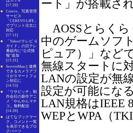
ート」が搭載さ
は51.1％
[17:29]
Cerevo、写真管理
■
サービス
「CEREVO LIFE」
AOSSとらくら
でプリント注文に
対応
[17:11]
中のゲームソフト「
「Yahoo!テレビ.Ｇ
■
ガイド」の日テレ
ピュア）」などで
番組内に“公式情
報”追加
[15:31]
無線スタートに対
ServersManと連携
■
できるカメラアプ
LANの設定が無
リがスマートフォ
ン対応に
[14:53]
設定が可能になる
「ウサビッチ」制
■
作会社の新作アニ
LAN規格はIEEE 8
メ「やんやんマチ
コ」無料配信
[14:26]
WEPとWPA（TK
はてなブックマー
■
ク、コメント一覧
を表示できるブロ
グパーツ