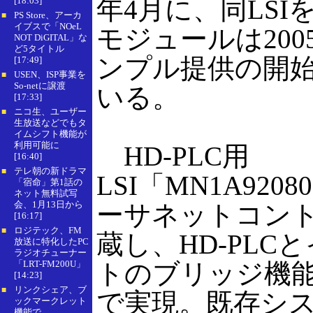
年4月に、同LSI
[18:03]
PS Store、アーカ
■
イブスで「NOeL
モジュールは200
NOT DiGITAL」な
ど5タイトル
ンプル提供の開
[17:49]
USEN、ISP事業を
■
So-netに譲渡
いる。
[17:33]
ニコ生、ユーザー
■
生放送などでもタ
イムシフト機能が
利用可能に
HD-PLC用
[16:40]
テレ朝の新ドラマ
■
LSI「MN1A920
「宿命」第1話の
ネット無料試写
会、1月13日から
ーサネットコン
[16:17]
ロジテック、FM
■
蔵し、HD-PLC
放送に特化したPC
ラジオチューナー
「LRT-FM200U」
トのブリッジ機能
[14:23]
リンクシェア、ブ
■
で実現。既存シ
ックマークレット
機能で