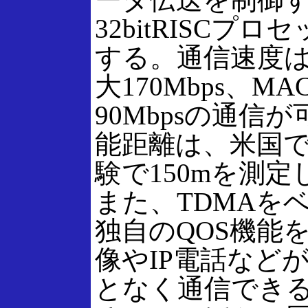
32bitRISCプ
する。通信速度は
大170Mbps、M
90Mbpsの通信
能距離は、米国
験で150mを測
また、TDMAを
独自のQOS機能
像やIP電話など
となく通信でき