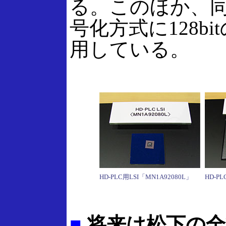
る。このほか、同
号化方式に128bi
用している。
HD-PLC用LSI「MN1A92080L」
HD-P
■
将来は松下の全