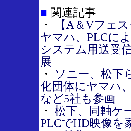
■
関連記事
・
【A＆Vフェスタ
ヤマハ、PLCに
システム用送受
展
・
ソニー、松下ら
化団体にヤマハ
など5社も参画
・
松下、同軸ケ
PLCでHD映像