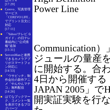
は51.1％
[17:29]
Power Line
Cerevo、写真管理
■
サービス
「CEREVO LIFE」
でプリント注文に
対応
[17:11]
「Yahoo!テレビ.Ｇ
■
ガイド」の日テレ
番組内に“公式情
Communicatio
報”追加
[15:31]
ServersManと連携
ジュールの量産を2
■
できるカメラアプ
リがスマートフォ
に開始する。合わ
ン対応に
[14:53]
4日から開催する「
「ウサビッチ」制
■
作会社の新作アニ
メ「やんやんマチ
JAPAN 2005」で
コ」無料配信
[14:26]
開実証実験を行
はてなブックマー
■
ク、コメント一覧
を表示できるブロ
た。
グパーツ