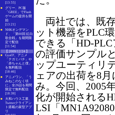
[13:55]
グリー、PC版
■
「GREE」でFlash
ゲームの提供を開
両社では、既存
始
[13:21]
ット機器をPLC
NHKオンデマン
■
ド、「第60回 紅白
歌合戦」を期間限
できる「HD-PL
定で配信
[11:54]
の評価サンプル
【 2009/12/24 】
GyaO!、アニメ
■
「テガミバチ」や
ップユーティリ
「赤ちゃんと僕」
を無料配信
[18:46]
ェアの出荷を8月
アニメワン、「う
■
みねこのなく頃
み。今回、2005
に」全26話を期間
限定で無料配信
[18:39]
化が開始されるHD
大和ハウス工業、
■
Twitterクライアン
LSI「MN1A9208
ト搭載の家型アプ
リ