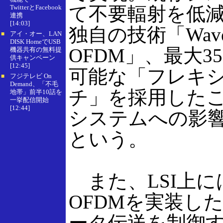
て不要輻射を低
TwitterとFacebook
連携
[14:03]
独自の技術「Wavel
アイ・オー、LAN
■
DISK HomeでUSB
OFDM」、最大3
機器共有の無料提
供キャンペーン
[12:45]
可能な「フレキ
フジテレビ On
■
Demand、「不毛
チ」を採用した
地帯」前半10話を
一挙配信開始
[12:44]
システムへの影
という。
また、LSI上にはW
OFDMを実装した
ータ伝送を制御す