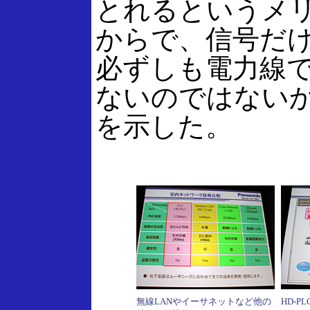
とれるというメ
からで、信号だ
必ずしも電力線
ないのではない
を示した。
無線LANやイーサネットなど他の
HD-