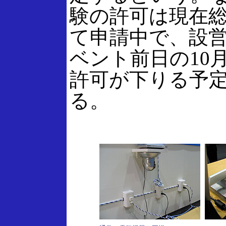
験の許可は現在
て申請中で、設
ベント前日の10
許可が下りる予
る。