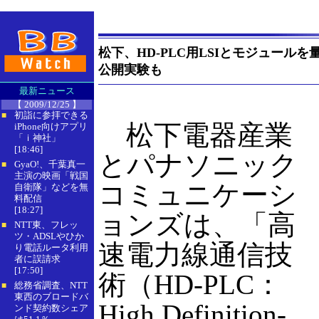
松下、HD-PLC用LSIとモジュールを量
公開実験も
最新ニュース
【 2009/12/25 】
初詣に参拝できる
■
松下電器産業
iPhone向けアプリ
「ｉ神社」
[18:46]
とパナソニック
GyaO!、千葉真一
■
主演の映画「戦国
コミュニケーシ
自衛隊」などを無
料配信
[18:27]
ョンズは、「高
NTT東、フレッ
■
ツ・ADSLやひか
速電力線通信技
り電話ルータ利用
者に誤請求
[17:50]
術（HD-PLC：
総務省調査、NTT
■
東西のブロードバ
High Definition-
ンド契約数シェア