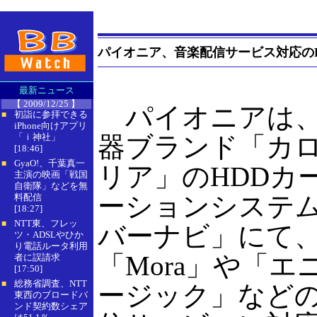
パイオニア、音楽配信サービス対応の
最新ニュース
【 2009/12/25 】
パイオニアは、
初詣に参拝できる
■
iPhone向けアプリ
「ｉ神社」
器ブランド「カ
[18:46]
GyaO!、千葉真一
■
リア」のHDDカ
主演の映画「戦国
自衛隊」などを無
ーションシステ
料配信
[18:27]
NTT東、フレッ
■
バーナビ」にて
ツ・ADSLやひか
り電話ルータ利用
「Mora」や「エ
者に誤請求
[17:50]
総務省調査、NTT
■
ージック」など
東西のブロードバ
ンド契約数シェア