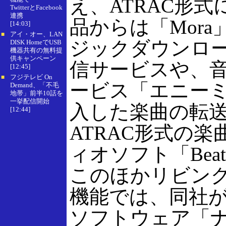
え、ATRAC形
TwitterとFacebook
連携
品からは「Mora
[14:03]
アイ・オー、LAN
■
ジックダウンロ
DISK HomeでUSB
機器共有の無料提
供キャンペーン
信サービスや、
[12:45]
フジテレビ On
■
ービス「エニー
Demand、「不毛
地帯」前半10話を
一挙配信開始
入した楽曲の転
[12:44]
ATRAC形式の
ィオソフト「Bea
このほかリビン
機能では、同社
ソフトウェア「ナビ