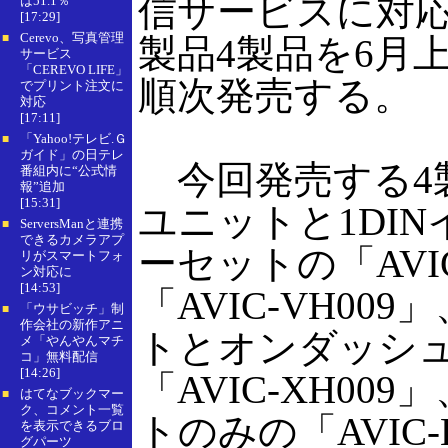
信サービスに対
は51.1％
[17:29]
Cerevo、写真管理
■
製品4製品を6月
サービス
「CEREVO LIFE」
順次発売する。
でプリント注文に
対応
[17:11]
「Yahoo!テレビ.Ｇ
■
ガイド」の日テレ
今回発売する4製
番組内に“公式情
報”追加
[15:31]
ユニットと1DI
ServersManと連携
■
できるカメラアプ
ーセットの「AVIC
リがスマートフォ
ン対応に
[14:53]
「AVIC-VH00
「ウサビッチ」制
■
作会社の新作アニ
トとオンダッシ
メ「やんやんマチ
コ」無料配信
[14:26]
「AVIC-XH00
はてなブックマー
■
ク、コメント一覧
トのみの「AVIC
を表示できるブロ
グパーツ