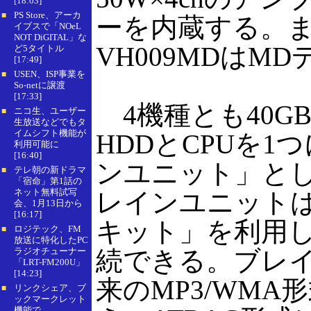
[18:03]
PS Store、アーカ
■
ーを内蔵する。また
イブスで「NOeL
NOT DiGITAL」な
VH009MDはM
ど5タイトル
[17:49]
USEN、ISP事業を
■
So-netに譲渡
[17:33]
4機種とも40G
ニコ生、ユーザー
■
生放送などでもタ
イムシフト機能が
HDDとCPUを
利用可能に
[16:40]
ンユニット」と
テレ朝の新ドラマ
■
「宿命」第1話の
ネット無料試写
レインユニット
会、1月13日から
[16:17]
キット」を利用し
ロジテック、FM
■
放送に特化したPC
ラジオチューナー
続できる。ブレ
「LRT-FM200U」
[14:23]
来のMP3/WM
リンクシェア、ブ
■
ックマークレット
機能で