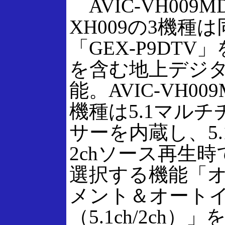
AVIC-VH009MD/
XH009の3機種
「GEX-P9DT
を含む地上デジ
能。AVIC-VH009
機種は5.1マル
サーを内蔵し、5.
2chソース再生
選択する機能「
メント＆オート
（5.1ch/2ch