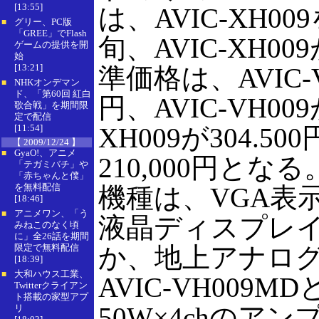
[13:55]
は、AVIC-XH0
グリー、PC版
■
「GREE」でFlash
旬、AVIC-XH0
ゲームの提供を開
始
[13:21]
準価格は、AVIC-V
NHKオンデマン
■
ド、「第60回 紅白
円、AVIC-VH009
歌合戦」を期間限
定で配信
[11:54]
XH009が304.500
【 2009/12/24 】
GyaO!、アニメ
■
210,000円となる
「テガミバチ」や
「赤ちゃんと僕」
を無料配信
機種は、VGA表
[18:46]
アニメワン、「う
■
液晶ディスプレ
みねこのなく頃
に」全26話を期間
限定で無料配信
か、地上アナロ
[18:39]
大和ハウス工業、
■
AVIC-VH009MD
Twitterクライアン
ト搭載の家型アプ
50W×4chのア
リ