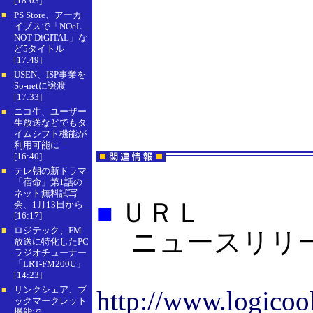
[18:03]
PS Store、アーカ
■
イブスで「NOeL
NOT DiGITAL」な
ど5タイトル
[17:49]
USEN、ISP事業を
■
So-netに譲渡
[17:33]
ニコ生、ユーザー
■
生放送などでもタ
イムシフト機能が
利用可能に
[16:40]
テレ朝の新ドラマ
■
「宿命」第1話の
ネット無料試写
■
ＵＲＬ
会、1月13日から
[16:17]
ロジテック、FM
■
ニュースリリース（Qc
放送に特化したPC
ラジオチューナー
「LRT-FM200U」
[14:23]
リンクシェア、ブ
■
http://www.logicoo
ックマークレット
機能で