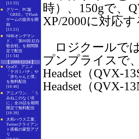
[13:55]
時）、150gで、QV
グリー、PC版
■
「GREE」でFlash
XP/2000に対応
ゲームの提供を開
始
[13:21]
NHKオンデマン
■
ド、「第60回 紅白
ロジクールでは
歌合戦」を期間限
定で配信
[11:54]
プンプライスで、ロ
【 2009/12/24 】
GyaO!、アニメ
■
Headset（QVX-13
「テガミバチ」や
「赤ちゃんと僕」
を無料配信
Headset（QVX-
[18:46]
アニメワン、「う
■
みねこのなく頃
に」全26話を期間
限定で無料配信
[18:39]
大和ハウス工業、
■
Twitterクライアン
ト搭載の家型アプ
リ