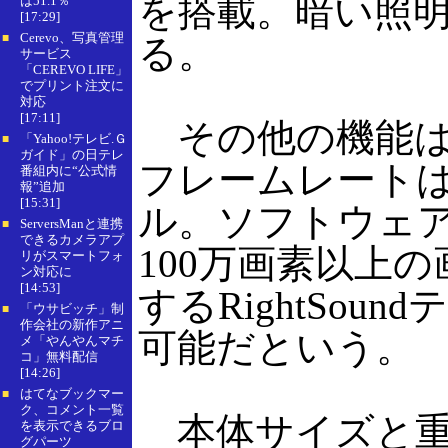
を搭載。暗い照
は51.1％
[17:29]
Cerevo、写真管理
■
る。
サービス
「CEREVO LIFE」
でプリント注文に
対応
[17:11]
その他の機能は前
「Yahoo!テレビ.Ｇ
■
ガイド」の日テレ
フレームレートは最
番組内に“公式情
報”追加
[15:31]
ル。ソフトウェア
ServersManと連携
■
できるカメラアプ
100万画素以上
リがスマートフォ
ン対応に
[14:53]
するRightS
「ウサビッチ」制
■
作会社の新作アニ
可能だという。
メ「やんやんマチ
コ」無料配信
[14:26]
はてなブックマー
■
ク、コメント一覧
本体サイズと重量は
を表示できるブロ
グパーツ