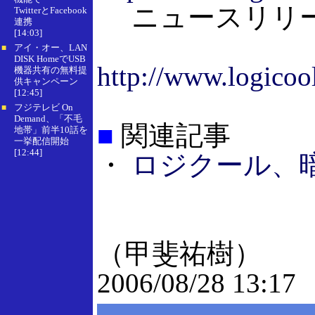
ニュースリリース（
TwitterとFacebook
連携
[14:03]
アイ・オー、LAN
■
DISK HomeでUSB
http://www.logicoo
機器共有の無料提
供キャンペーン
[12:45]
フジテレビ On
■
Demand、「不毛
■
関連記事
地帯」前半10話を
一挙配信開始
[12:44]
・
ロジクール、暗
（甲斐祐樹）
2006/08/28 13:17