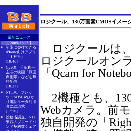
ロジクール、130万画素CMOSイメー
最新ニュース
【 2009/12/25 】
ロジクールは、W
初詣に参拝できる
■
iPhone向けアプリ
「ｉ神社」
ロジクールオンライン
[18:46]
GyaO!、千葉真一
■
「Qcam for Not
主演の映画「戦国
自衛隊」などを無
料配信
[18:27]
NTT東、フレッ
■
2機種とも、130
ツ・ADSLやひか
り電話ルータ利用
Webカメラ。前モ
者に誤請求
[17:50]
総務省調査、NTT
■
独自開発の「Righ
東西のブロードバ
ンド契約数シェア