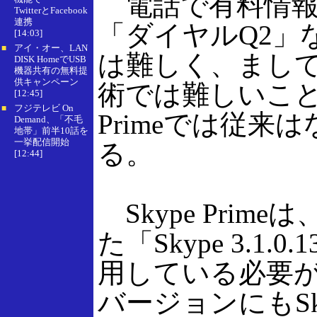
電話で有料情報
TwitterとFacebook
連携
「ダイヤルQ2」
[14:03]
アイ・オー、LAN
■
は難しく、まし
DISK HomeでUSB
機器共有の無料提
供キャンペーン
術では難しいこと
[12:45]
フジテレビ On
■
Primeでは従
Demand、「不毛
地帯」前半10話を
一挙配信開始
る。
[12:44]
Skype Pri
た「Skype 3.1.
用している必要が
バージョンにもSk