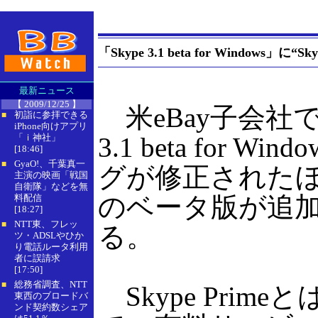
「Skype 3.1 beta for Windows
最新ニュース
【 2009/12/25 】
米eBay子会社で
初詣に参拝できる
■
iPhone向けアプリ
「ｉ神社」
3.1 beta fo
[18:46]
GyaO!、千葉真一
■
グが修正されたほか
主演の映画「戦国
自衛隊」などを無
のベータ版が追加され
料配信
[18:27]
NTT東、フレッ
■
る。
ツ・ADSLやひか
り電話ルータ利用
者に誤請求
[17:50]
総務省調査、NTT
■
Skype Prim
東西のブロードバ
ンド契約数シェア