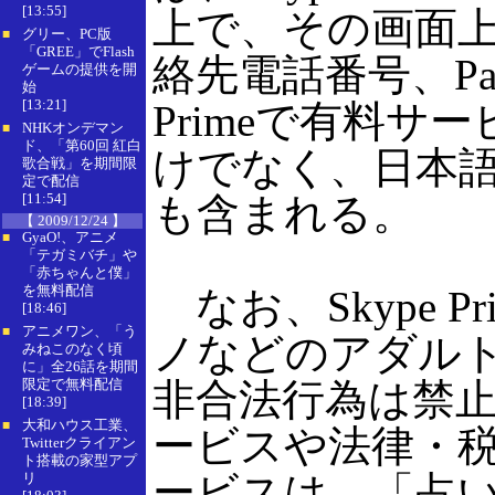
[13:55]
上で、その画面
グリー、PC版
■
「GREE」でFlash
絡先電話番号、Pa
ゲームの提供を開
始
[13:21]
Primeで有料
NHKオンデマン
■
ド、「第60回 紅白
けでなく、日本
歌合戦」を期間限
定で配信
[11:54]
も含まれる。
【 2009/12/24 】
GyaO!、アニメ
■
「テガミバチ」や
「赤ちゃんと僕」
を無料配信
なお、Skype 
[18:46]
アニメワン、「う
■
ノなどのアダル
みねこのなく頃
に」全26話を期間
限定で無料配信
非合法行為は禁
[18:39]
大和ハウス工業、
■
ービスや法律・
Twitterクライアン
ト搭載の家型アプ
ービスは、「占
リ