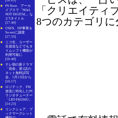
[18:03]
PS Store、アーカ
■
「クリエイティ
イブスで「NOeL
NOT DiGITAL」な
8つのカテゴリに
ど5タイトル
[17:49]
USEN、ISP事業を
■
So-netに譲渡
[17:33]
ニコ生、ユーザー
■
生放送などでもタ
イムシフト機能が
利用可能に
[16:40]
テレ朝の新ドラマ
■
「宿命」第1話の
ネット無料試写
会、1月13日から
[16:17]
ロジテック、FM
■
放送に特化したPC
ラジオチューナー
「LRT-FM200U」
[14:23]
リンクシェア、ブ
■
ックマークレット
機能で