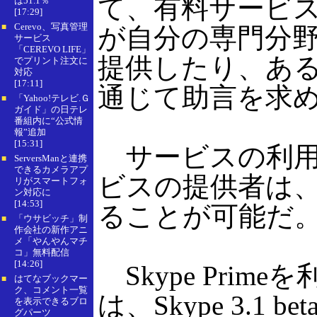
て、有料サービス
は51.1％
[17:29]
Cerevo、写真管理
■
が自分の専門分
サービス
「CEREVO LIFE」
提供したり、あるい
でプリント注文に
対応
[17:11]
通じて助言を求
「Yahoo!テレビ.Ｇ
■
ガイド」の日テレ
番組内に“公式情
報”追加
[15:31]
サービスの利用料金
ServersManと連携
■
できるカメラアプ
ビスの提供者は、
リがスマートフォ
ン対応に
[14:53]
ることが可能だ。
「ウサビッチ」制
■
作会社の新作アニ
メ「やんやんマチ
コ」無料配信
[14:26]
Skype Pri
はてなブックマー
■
ク、コメント一覧
は、Skype 3.1
を表示できるブロ
グパーツ