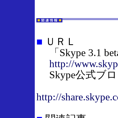
■
ＵＲＬ
「Skype 3.1 b
http://www.sky
Skype公式ブ
http://share.skype