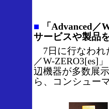
■
「Advanced／
サービスや製品
7日に行なわれた説
／W-ZERO3[e
辺機器が多数展
ら、コンシュー